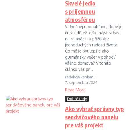
Skvelé jedlo
s príjemnou
atmosférou
V dnešnej uponáhľanej dobe je
čoraz dôležitejšie nájsť si čas
na relaxáciu a pôžitok z
jednoduchých radostí života.
Čo môže byť lepšie ako
gurmánsky večer v pohodlí
vášho domova? V tomto
článku vás pr...
redakcia kankan
7. septembra 2024
Read More
Dobré rady
Ako vybrať správny typ
sendvičového panelu
pre váš projekt