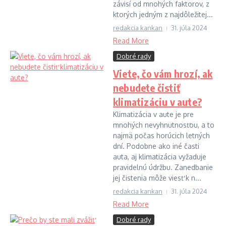
závisí od mnohých faktorov, z
ktorých jedným z najdôležitej...
redakcia kankan
31. júla 2024
Read More
Dobré rady
Viete, čo vám hrozí, ak
nebudete čistiť
klimatizáciu v aute?
Klimatizácia v aute je pre
mnohých nevyhnutnosťou, a to
najmä počas horúcich letných
dní. Podobne ako iné časti
auta, aj klimatizácia vyžaduje
pravidelnú údržbu. Zanedbanie
jej čistenia môže viesť k n...
redakcia kankan
31. júla 2024
Read More
Dobré rady