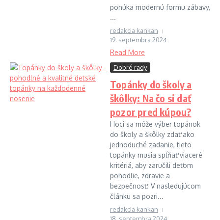
ponúka modernú formu zábavy,
...
redakcia kankan
19. septembra 2024
Read More
Dobré rady
Topánky do školy a
škôlky: Na čo si dať
pozor pred kúpou?
Hoci sa môže výber topánok
do školy a škôlky zdať ako
jednoduché zadanie, tieto
topánky musia spĺňať viaceré
kritériá, aby zaručili deťom
pohodlie, zdravie a
bezpečnosť. V nasledujúcom
článku sa pozri...
redakcia kankan
18. septembra 2024