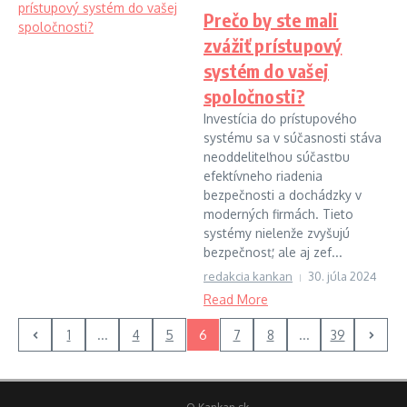
Prečo by ste mali
zvážiť prístupový
systém do vašej
spoločnosti?
Investícia do prístupového
systému sa v súčasnosti stáva
neoddeliteľnou súčasťou
efektívneho riadenia
bezpečnosti a dochádzky v
moderných firmách. Tieto
systémy nielenže zvyšujú
bezpečnosť, ale aj zef...
redakcia kankan
30. júla 2024
Read More
1
...
4
5
6
7
8
...
39