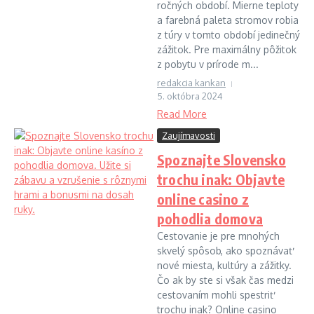
ročných období. Mierne teploty
a farebná paleta stromov robia
z túry v tomto období jedinečný
zážitok. Pre maximálny pôžitok
z pobytu v prírode m...
redakcia kankan
5. októbra 2024
Read More
Zaujímavosti
Spoznajte Slovensko
trochu inak: Objavte
online casino z
pohodlia domova
Cestovanie je pre mnohých
skvelý spôsob, ako spoznávať
nové miesta, kultúry a zážitky.
Čo ak by ste si však čas medzi
cestovaním mohli spestriť
trochu inak? Online casino