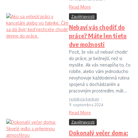
Read More
Zaujímavosti
Nebaví vás chodiť do
práce? Máte len tieto
dve možnosti
Pocit, že vás už nebaví chodiť
do práce, je bežnejší, než si
myslíte. Ak vás nenapĺňa to, čo
robíte, alebo vám jednoducho
nevyhovuje každodenná rutina
spojená s dochádzaním a
pracovným prostredím, mát...
redakcia kankan
9. septembra 2024
Read More
Zaujímavosti
Dokonalý večer doma: