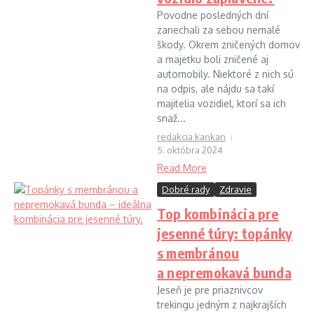
Povodne posledných dní
zanechali za sebou nemalé
škody. Okrem zničených domov
a majetku boli zničené aj
automobily. Niektoré z nich sú
na odpis, ale nájdu sa takí
majitelia vozidiel, ktorí sa ich
snaž...
redakcia kankan
5. októbra 2024
Read More
Dobré rady
Zdravie
Top kombinácia pre
jesenné túry: topánky
s membránou
a nepremokavá bunda
Jeseň je pre priaznivcov
trekingu jedným z najkrajších