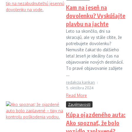
Kam na jeseň na
dovolenku? Vyskúšajte
plavbu na jachte
Leto sa skončilo, dni sa
skracujú, ale vy stále cítite, že
potrebujete dovolenku?
Nemusíte čakať do ďalšieho
leta! Jeseň je ideálny čas na
objavovanie nových destinácií.
To pravé objavovanie zažijete
...
redakcia kankan
5. októbra 2024
Read More
Zaujímavosti
Kúpa ojazdeného auta:
Ako spoznať, že bolo
vozidlo zaplavené?