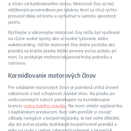
a očistu od každodenného stresu. Motorové člny sú tiež
obľúbeným prostriedkom pre rybárov, ktorí sa chcú rýchlo
presunúť ďalej od brehu a vychutnať si samotu uprostred
jazera.
Rýchlejšie a výkonnejšie motorové člny môžu byť využívané
na rôzne vodné športy ako sú vodné lyžovanie alebo
wakeboarding. Väčšie motorové člny dobre poslúžia ako
plavidlá na kratšie plavby blízko pevniny počas pobytu pri
mori, čo poskytuje možnosť objavovať krásy pobrežia a
ostrovov.
Kormidlovanie motorových člnov
Pre ovládanie motorových člnov je potrebná určitá úroveň
odbornosti a tiež schopnosti zvládať stres. Na plavbu po
vnútrozemských tokoch potrebujete na kormidlovanie
licenciu
vodca malého plavidla
. Na more smiete vyplávať iba
s kapitánskym preukazom. Kurz vám pomôže si osvojiť
základy navigácie a bezpečnej plavby. Je tiež veľmi dôležité,
aby ste počas plavby dodržiavali bezpečnostné pravidlá a
etiku na vode s cieľom zabezpečiť príjemné a bezpečné