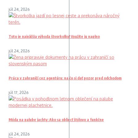
júl 24, 2026
Toto je najväčšia výhoda štvorkolky! Využite ju naplno
júl 24, 2026
Práca v zahraničí cez agentúru: na čo si dať pozor pred odchodom
júl 17, 2026
Móda na palube jachty: Ako sa obliecť štýlovo a funkčne
júl 24, 2026