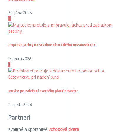
20. júna 2026
2
Príprava jachty na sezónu: túto údržbu nezanedbajte
16. mája 2026
3
Musíte po založení eseročky platiť odvody?
11. apríla 2026
Partneri
Kvalitné a spoľahlivé
vchodové dvere