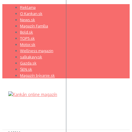
Preskočiť
Reklama
na
O Kankan.sk
obsah
News.sk
Magazín Família
Bold.sk
TOP5.sk
Motor.sk
Wellness magazin
salkakavy.sk
Gazda.sk
SEN.sk
Magazín bývanie.sk