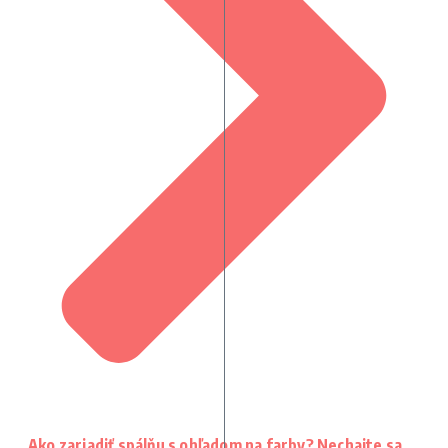
Ako zariadiť spálňu s ohľadom na farby? Nechajte sa