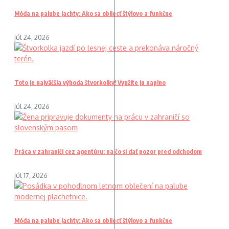
Móda na palube jachty: Ako sa obliecť štýlovo a funkčne
júl 24, 2026
Toto je najväčšia výhoda štvorkolky! Využite ju naplno
júl 24, 2026
Práca v zahraničí cez agentúru: na čo si dať pozor pred odchodom
júl 17, 2026
Móda na palube jachty: Ako sa obliecť štýlovo a funkčne