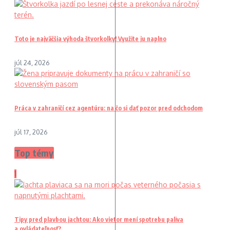
Toto je najväčšia výhoda štvorkolky! Využite ju naplno
júl 24, 2026
Práca v zahraničí cez agentúru: na čo si dať pozor pred odchodom
júl 17, 2026
Top témy
1
Tipy pred plavbou jachtou: Ako vietor mení spotrebu paliva
a ovládateľnosť?