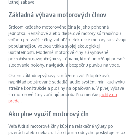
letnej zábave.
Základná výbava motorových člnov
Srdcom každého motorového člna je jeho pohonná
jednotka. Benzínové alebo dieselové motory sú tradičnou
voľbou pre väčšie člny, zatiaľ čo elektrické motory sa stávajú
populárnejšou voľbou vďaka svojej ekologickej
udržateľnosti. Moderné motorové člny sú vybavené
pokročilými navigačnými systémami, ktoré umožňujú presné
sledovanie polohy, navigáciu a bezpečnú plavbu na vode.
Okrem základnej výbavy si môžete zvoliť doplnkovú,
napríklad polstrované sedadlá, audio systém, mini kuchynku,
strešné konštrukcie a plošiny na opaľovanie. V plnej výbave
sa motorové člny začínajú podobať na menšie
jachty na
predaj
.
Ako plne využiť motorový čln
Veľa ľudí si motorové člny kúpi na relaxačné výlety po
jazerách alebo riekach. Táto forma oddychu poskytuje relax