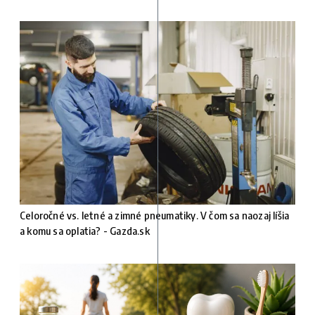
Celoročné vs. letné a zimné pneumatiky. V čom sa naozaj líšia
a komu sa oplatia? - Gazda.sk