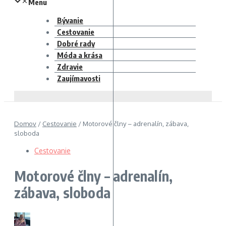
Menu
Bývanie
Cestovanie
Dobré rady
Móda a krása
Zdravie
Zaujímavosti
Domov
/
Cestovanie
/
Motorové člny – adrenalín, zábava,
sloboda
Cestovanie
Motorové člny – adrenalín,
zábava, sloboda