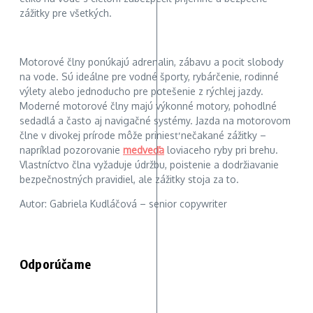
zážitky pre všetkých.
Motorové člny ponúkajú adrenalin, zábavu a pocit slobody
na vode. Sú ideálne pre vodné športy, rybárčenie, rodinné
výlety alebo jednoducho pre potešenie z rýchlej jazdy.
Moderné motorové člny majú výkonné motory, pohodlné
sedadlá a často aj navigačné systémy. Jazda na motorovom
člne v divokej prírode môže priniesť nečakané zážitky –
napríklad pozorovanie
medveďa
loviaceho ryby pri brehu.
Vlastníctvo člna vyžaduje údržbu, poistenie a dodržiavanie
bezpečnostných pravidiel, ale zážitky stoja za to.
Autor: Gabriela Kudláčová – senior copywriter
Odporúčame