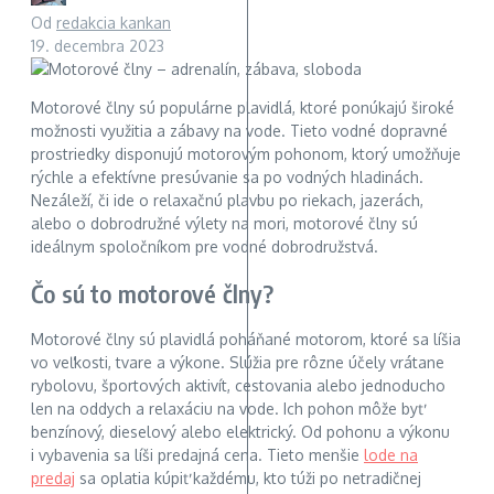
Od
redakcia kankan
19. decembra 2023
Motorové člny sú populárne plavidlá, ktoré ponúkajú široké
možnosti využitia a zábavy na vode. Tieto vodné dopravné
prostriedky disponujú motorovým pohonom, ktorý umožňuje
rýchle a efektívne presúvanie sa po vodných hladinách.
Nezáleží, či ide o relaxačnú plavbu po riekach, jazerách,
alebo o dobrodružné výlety na mori, motorové člny sú
ideálnym spoločníkom pre vodné dobrodružstvá.
Čo sú to motorové člny?
Motorové člny sú plavidlá poháňané motorom, ktoré sa líšia
vo veľkosti, tvare a výkone. Slúžia pre rôzne účely vrátane
rybolovu, športových aktivít, cestovania alebo jednoducho
len na oddych a relaxáciu na vode. Ich pohon môže byť
benzínový, dieselový alebo elektrický. Od pohonu a výkonu
i vybavenia sa líši predajná cena. Tieto menšie
lode na
predaj
sa oplatia kúpiť každému, kto túži po netradičnej