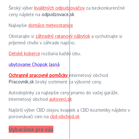
Široký výber
kvalitných odpudzovačov
za bezkonkurenčné
ceny nájdete na
odpudzovace.sk
Najlepšie
domáce meteostanice
Obstarajte si
záhradný ratanový nábytok
a vychutnajte si
príjemné chvíle v záhrade naplno.
Detské koberce
rozžiaria každú izbu.
ubytovanie Chopok Jasná
Ochranné pracovné pomôcky
internetový obchod
Pracovnik.sk
široký sortiment za výborné ceny.
Autodoplnky za najlepšie ceny priamo do vašej garáže.
Internetový obchod
autoveci.sk
Najširší výber CBD olejov, kvapiek a CBD kozmetiky nájdete v
porovnávači cien na
cbd-obchod.sk
Vyberáme pre vás