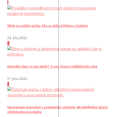
1
Móda na palube jachty: Ako sa obliecť štýlovo a funkčne
24. júla 2026
2
Hustejšie vlasy za pár minút? Trend, ktorý si obľúbili tisíce žien
17. júna 2026
3
Upratovanie kancelárií a priemyselné značenie: Neoddeliteľné súčasti
efektívneho pracoviska