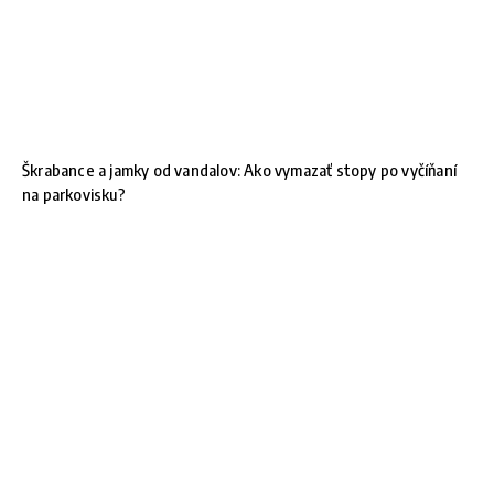
Škrabance a jamky od vandalov: Ako vymazať stopy po vyčíňaní
na parkovisku?