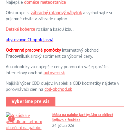
Najlepšie
domáce meteostanice
Obstarajte si
záhradný ratanový nábytok
a vychutnajte si
príjemné chvíle v záhrade naplno.
Detské koberce
rozžiaria každú izbu.
ubytovanie Chopok Jasná
Ochranné pracovné pomôcky
internetový obchod
Pracovnik.sk
široký sortiment za výborné ceny.
Autodoplnky za najlepšie ceny priamo do vašej garáže.
Internetový obchod
autoveci.sk
Najširší výber CBD olejov, kvapiek a CBD kozmetiky nájdete v
porovnávači cien na
cbd-obchod.sk
Vyberáme pre vás
Móda na palube jachty: Ako sa obliecť
1
štýlovo a funkčne
24. júla 2026