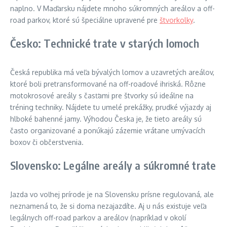
naplno. V Maďarsku nájdete mnoho súkromných areálov a off-
road parkov, ktoré sú špeciálne upravené pre
štvorkolky
.
Česko: Technické trate v starých lomoch
Česká republika má veľa bývalých lomov a uzavretých areálov,
ktoré boli pretransformované na off-roadové ihriská. Rôzne
motokrosové areály s časťami pre štvorky sú ideálne na
tréning techniky. Nájdete tu umelé prekážky, prudké výjazdy aj
hlboké bahenné jamy. Výhodou Česka je, že tieto areály sú
často organizované a ponúkajú zázemie vrátane umývacích
boxov či občerstvenia.
Slovensko: Legálne areály a súkromné trate
Jazda vo voľnej prírode je na Slovensku prísne regulovaná, ale
neznamená to, že si doma nezajazdíte. Aj u nás existuje veľa
legálnych off-road parkov a areálov (napríklad v okolí