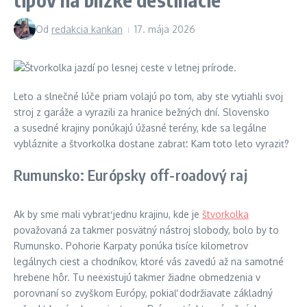
Od
redakcia kankan
17. mája 2026
Leto a slnečné lúče priam volajú po tom, aby ste vytiahli svoj
stroj z garáže a vyrazili za hranice bežných dní. Slovensko
a susedné krajiny ponúkajú úžasné terény, kde sa legálne
vybláznite a štvorkolka dostane zabrať. Kam toto leto vyraziť?
Rumunsko: Európsky off-roadový raj
Ak by sme mali vybrať jednu krajinu, kde je
štvorkolka
považovaná za takmer posvätný nástroj slobody, bolo by to
Rumunsko. Pohorie Karpaty ponúka tisíce kilometrov
legálnych ciest a chodníkov, ktoré vás zavedú až na samotné
hrebene hôr. Tu neexistujú takmer žiadne obmedzenia v
porovnaní so zvyškom Európy, pokiaľ dodržiavate základný