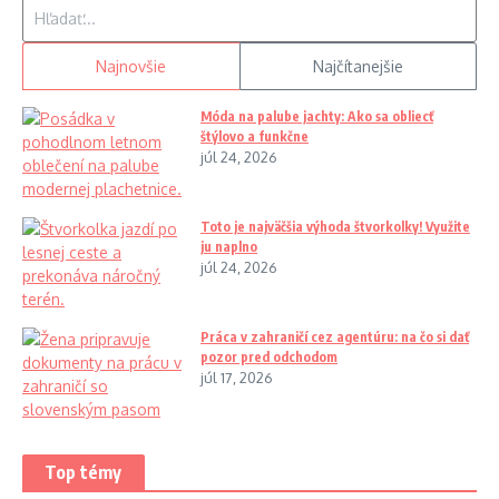
Hľadať:
Najnovšie
Najčítanejšie
Móda na palube jachty: Ako sa obliecť
štýlovo a funkčne
júl 24, 2026
Toto je najväčšia výhoda štvorkolky! Využite
ju naplno
júl 24, 2026
Práca v zahraničí cez agentúru: na čo si dať
pozor pred odchodom
júl 17, 2026
Top témy