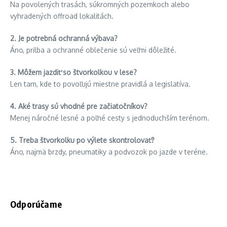
Na povolených trasách, súkromných pozemkoch alebo
vyhradených offroad lokalitách.
2. Je potrebná ochranná výbava?
Áno, prilba a ochranné oblečenie sú veľmi dôležité.
3. Môžem jazdiť so štvorkolkou v lese?
Len tam, kde to povoľujú miestne pravidlá a legislatíva.
4. Aké trasy sú vhodné pre začiatočníkov?
Menej náročné lesné a poľné cesty s jednoduchším terénom.
5. Treba štvorkolku po výlete skontrolovať?
Áno, najmä brzdy, pneumatiky a podvozok po jazde v teréne.
Odporúčame