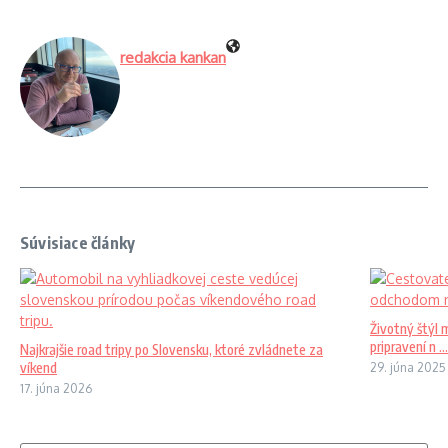
redakcia kankan
Súvisiace články
Životný štýl 
pripravení n ...
Najkrajšie road tripy po Slovensku, ktoré zvládnete za
víkend
29. júna 2025
17. júna 2026