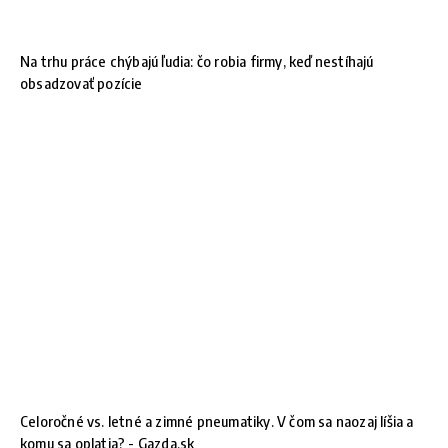
Na trhu práce chýbajú ľudia: čo robia firmy, keď nestíhajú
obsadzovať pozície
Celoročné vs. letné a zimné pneumatiky. V čom sa naozaj líšia a
komu sa oplatia? - Gazda.sk