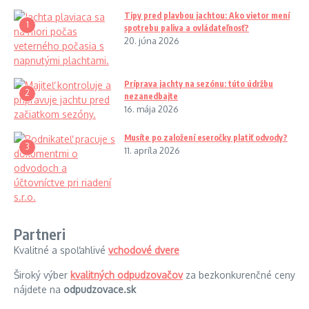
Tipy pred plavbou jachtou: Ako vietor mení
1
spotrebu paliva a ovládateľnosť?
20. júna 2026
Príprava jachty na sezónu: túto údržbu
2
nezanedbajte
16. mája 2026
Musíte po založení eseročky platiť odvody?
3
11. apríla 2026
Partneri
Kvalitné a spoľahlivé
vchodové dvere
Široký výber
kvalitných odpudzovačov
za bezkonkurenčné ceny
nájdete na
odpudzovace.sk