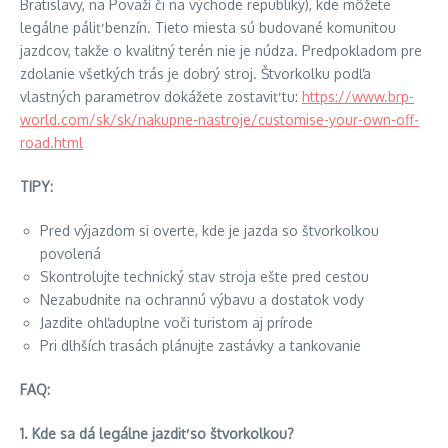
Bratislavy, na Považí či na východe republiky), kde môžete
legálne páliť benzín. Tieto miesta sú budované komunitou
jazdcov, takže o kvalitný terén nie je núdza. Predpokladom pre
zdolanie všetkých trás je dobrý stroj. Štvorkolku podľa
vlastných parametrov dokážete zostaviť tu:
https://www.brp-
world.com/sk/sk/nakupne-nastroje/customise-your-own-off-
road.html
TIPY:
Pred výjazdom si overte, kde je jazda so štvorkolkou
povolená
Skontrolujte technický stav stroja ešte pred cestou
Nezabudnite na ochrannú výbavu a dostatok vody
Jazdite ohľaduplne voči turistom aj prírode
Pri dlhších trasách plánujte zastávky a tankovanie
FAQ:
1. Kde sa dá legálne jazdiť so štvorkolkou?