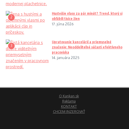
Hustejšie vlasy za pár minút? Trend, ktorý si
2
obľúbili tisíce žien
17. júna 2026
Upratovanie kancelárií a priemyselné
3
značenie: Neoddeliteľné súčasti efektívneho
pracoviska
14. januára 2025
O Kankan.sk
Reklama
KONTAKT
CHCEM INZEROVAŤ