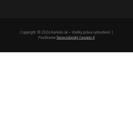
Copyright: © 2026 Kankán.sk – Všetky práva vyhradené. |
Používame
Spravodajský časopis X