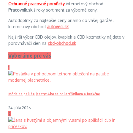
Ochranné pracovné pomôcky
internetový obchod
Pracovnik.sk
široký sortiment za výborné ceny.
Autodoplnky za najlepšie ceny priamo do vašej garáže.
Internetový obchod
autoveci.sk
Najširší výber CBD olejov, kvapiek a CBD kozmetiky nájdete v
porovnávači cien na
cbd-obchod.sk
Vyberáme pre vás
1
Móda na palube jachty: Ako sa obliecť štýlovo a funkčne
24. júla 2026
2