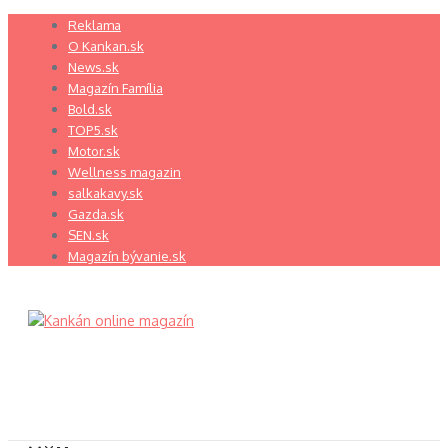
Preskočiť
Reklama
na
O Kankan.sk
obsah
News.sk
Magazín Família
Bold.sk
TOP5.sk
Motor.sk
Wellness magazin
salkakavy.sk
Gazda.sk
SEN.sk
Magazín bývanie.sk