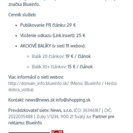
značka Blueinfo.
Cenník služieb:
Publikovanie PR článku:
29 €
Vloženie odkazu (Link Insert):
25 €
AKCIOVÉ BALÍKY (v sieti 111 webov):
Balík 20 článkov:
19 € / článok
Balík 30+ článkov:
15 € / článok
Viac informácií o sieti webov:
http://domain_info.blueinfo.sk/ (Meno: Blueinfo / Heslo:
dobra_volba)
Kontakt:
news@news.sk info@shopping.sk
Prevádzkovateľ siete:
News, s.r.o.
IČO: 36346187 | DIČ:
2022035488 | Zuby 1/1234, 900 21 Svätý Jur
Partner pre
reklamu:
Blueinfo
Hľadať: