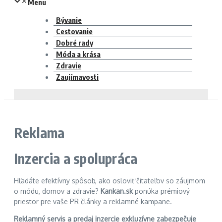
Menu
Bývanie
Cestovanie
Dobré rady
Móda a krása
Zdravie
Zaujímavosti
Reklama
Inzercia a spolupráca
Hľadáte efektívny spôsob, ako osloviť čitateľov so záujmom
o módu, domov a zdravie?
Kankan.sk
ponúka prémiový
priestor pre vaše PR články a reklamné kampane.
Reklamný servis a predaj inzercie exkluzívne zabezpečuje