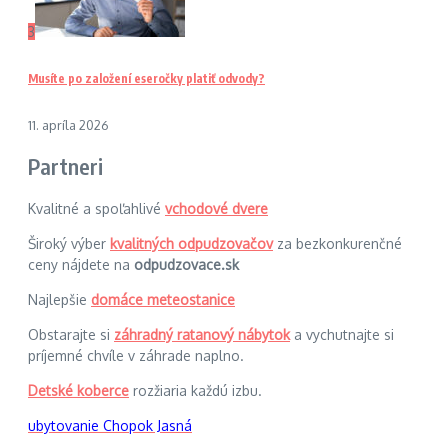
3
Musíte po založení eseročky platiť odvody?
11. apríla 2026
Partneri
Kvalitné a spoľahlivé
vchodové dvere
Široký výber
kvalitných odpudzovačov
za bezkonkurenčné
ceny nájdete na
odpudzovace.sk
Najlepšie
domáce meteostanice
Obstarajte si
záhradný ratanový nábytok
a vychutnajte si
príjemné chvíle v záhrade naplno.
Detské koberce
rozžiaria každú izbu.
ubytovanie Chopok Jasná