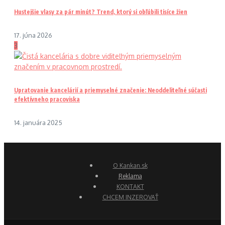
Hustejšie vlasy za pár minút? Trend, ktorý si obľúbili tisíce žien
17. júna 2026
3
Upratovanie kancelárií a priemyselné značenie: Neoddeliteľné súčasti
efektívneho pracoviska
14. januára 2025
O Kankan.sk
Reklama
KONTAKT
CHCEM INZEROVAŤ