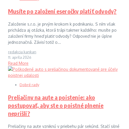
Musíte po založení eseročky platiť odvody?
Založenie s.r.o. je prvým krokom k podnikaniu. S ním však
prichádza aj otázka, ktorá trápi takmer každého: musíte po
založení firmy hneď platiť odvody? Odpoveď nie je úplne
jednoznačná. Závisí totiž o...
redakcia kankan
11. apríla 2026
Read More
Dobré rady
Preliačiny na aute a poistenie: ako
postupovať, aby ste o poistné plnenie
neprišli?
Preliačiny na aute vzniknú v priebehu pár sekúnd. Stačí silné