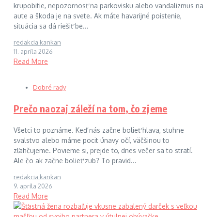
krupobitie, nepozornosť na parkovisku alebo vandalizmus na
aute a škoda je na svete. Ak máte havarijné poistenie,
situácia sa dá riešiť be...
redakcia kankan
11. apríla 2026
Read More
Dobré rady
Prečo naozaj záleží na tom, čo zjeme
Všetci to poznáme. Keď nás začne bolieť hlava, stuhne
svalstvo alebo máme pocit únavy očí, väčšinou to
zľahčujeme. Povieme si, prejde to, dnes večer sa to stratí.
Ale čo ak začne bolieť zub? To pravid...
redakcia kankan
9. apríla 2026
Read More