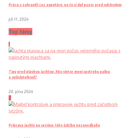
Práca v zahraničí cez agentúru: na čo si dať pozor pred odchodom
júl 17, 2026
Top témy
1
Tipy pred plavbou jachtou: Ako vietor mení spotrebu paliva
a ovládateľnosť?
20. júna 2026
2
Príprava jachty na sezónu: túto údržbu nezanedbajte