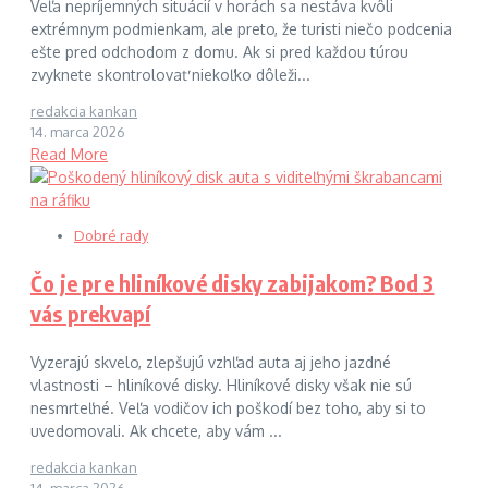
Veľa nepríjemných situácií v horách sa nestáva kvôli
extrémnym podmienkam, ale preto, že turisti niečo podcenia
ešte pred odchodom z domu. Ak si pred každou túrou
zvyknete skontrolovať niekoľko dôleži...
redakcia kankan
14. marca 2026
Read More
Dobré rady
Čo je pre hliníkové disky zabijakom? Bod 3
vás prekvapí
Vyzerajú skvelo, zlepšujú vzhľad auta aj jeho jazdné
vlastnosti – hliníkové disky. Hliníkové disky však nie sú
nesmrteľné. Veľa vodičov ich poškodí bez toho, aby si to
uvedomovali. Ak chcete, aby vám ...
redakcia kankan
14. marca 2026