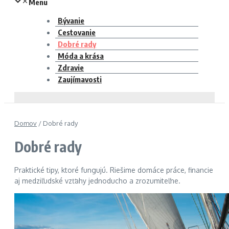
Menu
Bývanie
Cestovanie
Dobré rady
Móda a krása
Zdravie
Zaujímavosti
Domov
/
Dobré rady
Dobré rady
Praktické tipy, ktoré fungujú. Riešime domáce práce, financie
aj medziľudské vzťahy jednoducho a zrozumiteľne.