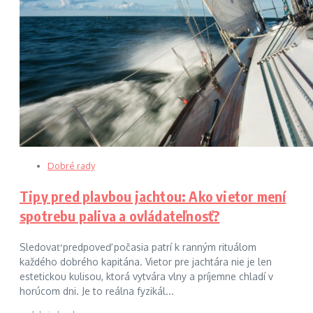
Dobré rady
Tipy pred plavbou jachtou: Ako vietor mení
spotrebu paliva a ovládateľnosť?
Sledovať predpoveď počasia patrí k ranným rituálom
každého dobrého kapitána. Vietor pre jachtára nie je len
estetickou kulisou, ktorá vytvára vlny a príjemne chladí v
horúcom dni. Je to reálna fyzikál...