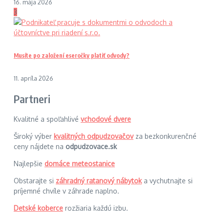
16. mája 2026
3
Musíte po založení eseročky platiť odvody?
11. apríla 2026
Partneri
Kvalitné a spoľahlivé
vchodové dvere
Široký výber
kvalitných odpudzovačov
za bezkonkurenčné
ceny nájdete na
odpudzovace.sk
Najlepšie
domáce meteostanice
Obstarajte si
záhradný ratanový nábytok
a vychutnajte si
príjemné chvíle v záhrade naplno.
Detské koberce
rozžiaria každú izbu.