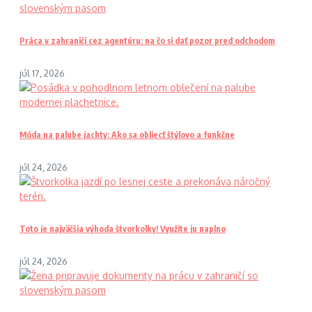
Práca v zahraničí cez agentúru: na čo si dať pozor pred odchodom
júl 17, 2026
Móda na palube jachty: Ako sa obliecť štýlovo a funkčne
júl 24, 2026
Toto je najväčšia výhoda štvorkolky! Využite ju naplno
júl 24, 2026