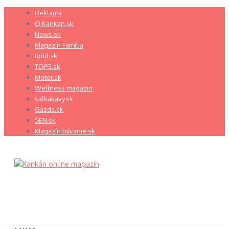
Preskočiť
Reklama
na
O Kankan.sk
obsah
News.sk
Magazín Família
Bold.sk
TOP5.sk
Motor.sk
Wellness magazin
salkakavy.sk
Gazda.sk
SEN.sk
Magazín bývanie.sk