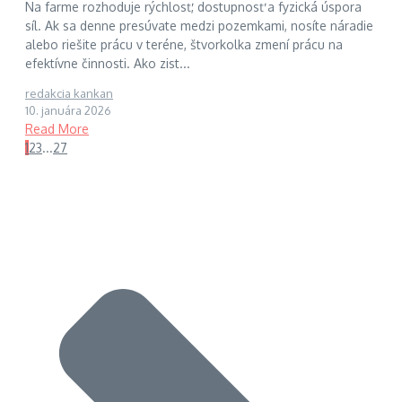
Na farme rozhoduje rýchlosť, dostupnosť a fyzická úspora
síl. Ak sa denne presúvate medzi pozemkami, nosíte náradie
alebo riešite prácu v teréne, štvorkolka zmení prácu na
efektívne činnosti. Ako zist...
redakcia kankan
10. januára 2026
Read More
1
2
3
...
27