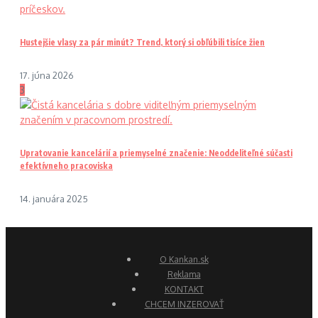
Hustejšie vlasy za pár minút? Trend, ktorý si obľúbili tisíce žien
17. júna 2026
3
Upratovanie kancelárií a priemyselné značenie: Neoddeliteľné súčasti
efektívneho pracoviska
14. januára 2025
O Kankan.sk
Reklama
KONTAKT
CHCEM INZEROVAŤ