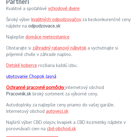
Partneri
Kvalitné a spoľahlivé
vchodové dvere
Široký výber
kvalitných odpudzovačov
za bezkonkurenčné ceny
nájdete na
odpudzovace.sk
Najlepšie
domáce meteostanice
Obstarajte si
záhradný ratanový nábytok
a vychutnajte si
príjemné chvíle v záhrade naplno.
Detské koberce
rozžiaria každú izbu.
ubytovanie Chopok Jasná
Ochranné pracovné pomôcky
internetový obchod
Pracovnik.sk
široký sortiment za výborné ceny.
Autodoplnky za najlepšie ceny priamo do vašej garáže.
Internetový obchod
autoveci.sk
Najširší výber CBD olejov, kvapiek a CBD kozmetiky nájdete v
porovnávači cien na
cbd-obchod.sk