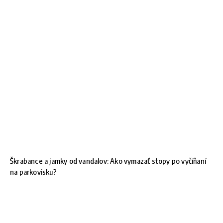
Škrabance a jamky od vandalov: Ako vymazať stopy po vyčíňaní
na parkovisku?