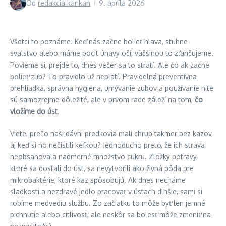
Od
redakcia kankan
9. apríla 2026
Všetci to poznáme. Keď nás začne bolieť hlava, stuhne
svalstvo alebo máme pocit únavy očí, väčšinou to zľahčujeme.
Povieme si, prejde to, dnes večer sa to stratí. Ale čo ak začne
bolieť zub? To pravidlo už neplatí. Pravidelná preventívna
prehliadka, správna hygiena, umývanie zubov a používanie nite
sú samozrejme dôležité, ale v prvom rade záleží na tom,
čo
vložíme do úst
.
Viete, prečo naši dávni predkovia mali chrup takmer bez kazov,
aj keď si ho nečistili kefkou? Jednoducho preto, že ich strava
neobsahovala nadmerné množstvo cukru. Zložky potravy,
ktoré sa dostali do úst, sa nevytvorili ako živná pôda pre
mikrobaktérie, ktoré kaz spôsobujú. Ak dnes necháme
sladkosti a nezdravé jedlo pracovať v ústach dlhšie, sami si
robíme medvediu službu. Zo začiatku to môže byť len jemné
pichnutie alebo citlivosť, ale neskôr sa bolesť môže zmeniť na