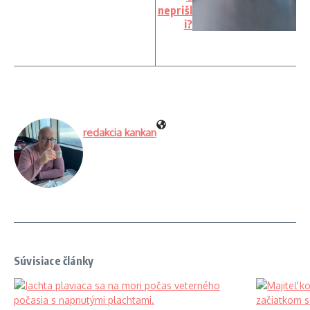
neprišl
i?
redakcia kankan
Súvisiace články