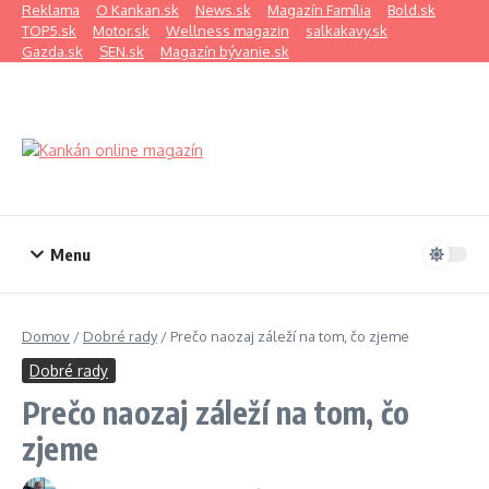
Preskočiť na obsah
Reklama
O Kankan.sk
News.sk
Magazín Família
Bold.sk
TOP5.sk
Motor.sk
Wellness magazin
salkakavy.sk
Gazda.sk
SEN.sk
Magazín bývanie.sk
Menu
Domov
/
Dobré rady
/
Prečo naozaj záleží na tom, čo zjeme
Dobré rady
Prečo naozaj záleží na tom, čo
zjeme