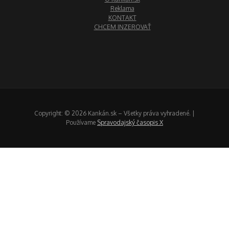
Reklama
KONTAKT
CHCEM INZEROVAŤ
Copyright: © 2026 Kankán.sk – Všetky práva vyhradené. |
Používame
Spravodajský časopis X