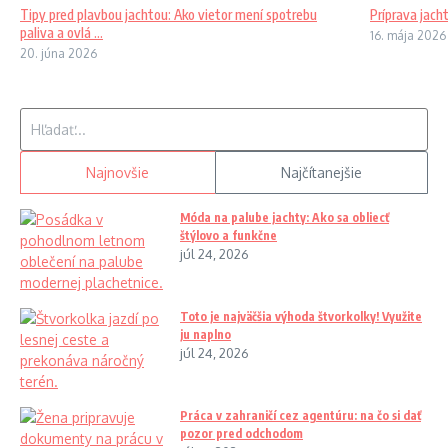
Tipy pred plavbou jachtou: Ako vietor mení spotrebu
Príprava jach
paliva a ovlá ...
16. mája 2026
20. júna 2026
Hľadať:
Najnovšie
Najčítanejšie
Móda na palube jachty: Ako sa obliecť
štýlovo a funkčne
júl 24, 2026
Toto je najväčšia výhoda štvorkolky! Využite
ju naplno
júl 24, 2026
Práca v zahraničí cez agentúru: na čo si dať
pozor pred odchodom