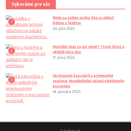
Vyberáme pre vás
Móda na palube jachty: Ako sa obliecť
1
štýlovo a funkčne
24. júla 2026
Hustejšie vlasy za pár minút? Trend, ktorý si
2
obľúbili tisíce žien
17. júna 2026
Upratovanie kancelárií a priemyselné
3
značenie: Neoddeliteľné súčasti efektívneho
pracoviska
14. januára 2025
O Kankan.sk