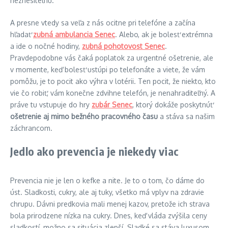
neznesiteľnú.
A presne vtedy sa veľa z nás ocitne pri telefóne a začína
hľadať
zubná ambulancia Senec
. Alebo, ak je bolesť extrémna
a ide o nočné hodiny,
zubná pohotovost Senec
.
Pravdepodobne vás čaká poplatok za urgentné ošetrenie, ale
v momente, keď bolesť ustúpi po telefonáte a viete, že vám
pomôžu, je to pocit ako výhra v lotérii. Ten pocit, že niekto, kto
vie čo robiť, vám konečne zdvihne telefón, je nenahraditeľný. A
práve tu vstupuje do hry
zubár Senec
, ktorý dokáže poskytnúť
ošetrenie aj mimo bežného pracovného času
a stáva sa našim
záchrancom.
Jedlo ako prevencia je niekedy viac
Prevencia nie je len o kefke a nite. Je to o tom, čo dáme do
úst. Sladkosti, cukry, ale aj tuky, všetko má vplyv na zdravie
chrupu. Dávni predkovia mali menej kazov, pretože ich strava
bola prirodzene nízka na cukry. Dnes, keď vláda zvýšila ceny
sladkostí, možno sa situácia zlepší. Sladké sa stáva luxusom,