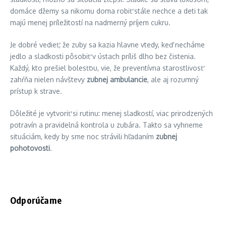
domáce džemy sa nikomu doma robiť stále nechce a deti tak
majú menej príležitostí na nadmerný príjem cukru.
Je dobré vedieť, že zuby sa kazia hlavne vtedy, keď necháme
jedlo a sladkosti pôsobiť v ústach príliš dlho bez čistenia.
Každý, kto prešiel bolesťou, vie, že preventívna starostlivosť
zahŕňa nielen návštevy
zubnej ambulancie
, ale aj rozumný
prístup k strave.
Dôležité je vytvoriť si rutinu: menej sladkostí, viac prirodzených
potravín a pravidelná kontrola u zubára. Takto sa vyhneme
situáciám, kedy by sme noc strávili hľadaním
zubnej
pohotovosti
.
Odporúčame