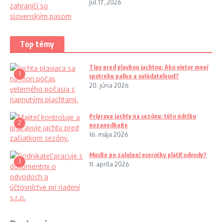
júl 17, 2026
Top témy
Tipy pred plavbou jachtou: Ako vietor mení
1
spotrebu paliva a ovládateľnosť?
20. júna 2026
Príprava jachty na sezónu: túto údržbu
2
nezanedbajte
16. mája 2026
Musíte po založení eseročky platiť odvody?
3
11. apríla 2026