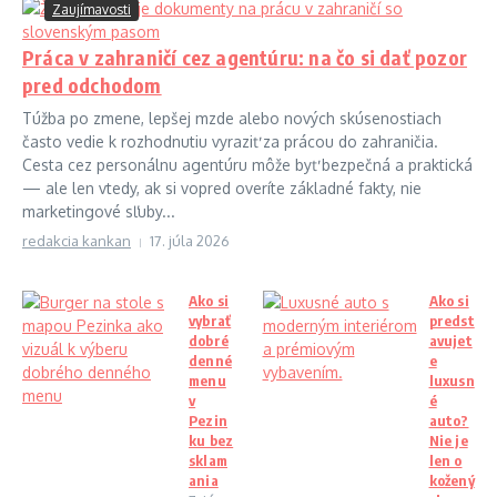
Zaujímavosti
Práca v zahraničí cez agentúru: na čo si dať pozor
pred odchodom
Túžba po zmene, lepšej mzde alebo nových skúsenostiach
často vedie k rozhodnutiu vyraziť za prácou do zahraničia.
Cesta cez personálnu agentúru môže byť bezpečná a praktická
— ale len vtedy, ak si vopred overíte základné fakty, nie
marketingové sľuby...
redakcia kankan
17. júla 2026
Ako si
Ako si
vybrať
predst
dobré
avujet
denné
e
menu
luxusn
v
é
Pezin
auto?
ku bez
Nie je
sklam
len o
ania
kožený