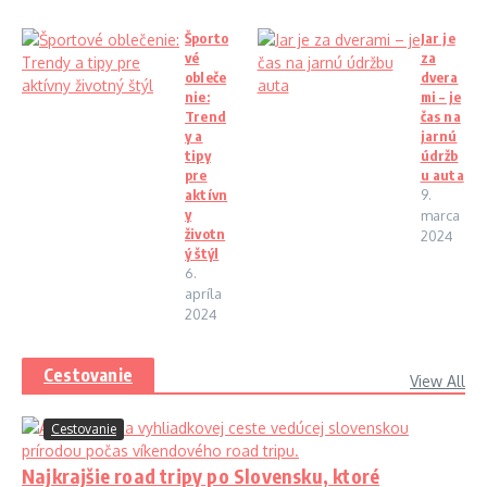
Športo
Jar je
vé
za
obleče
dvera
nie:
mi – je
Trend
čas na
y a
jarnú
tipy
údržb
pre
u auta
aktívn
9.
y
marca
životn
2024
ý štýl
6.
apríla
2024
Cestovanie
View All
Cestovanie
Najkrajšie road tripy po Slovensku, ktoré