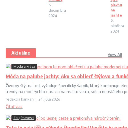
5.
plavbu
na
decembra
jachte
2024
5.
októbra
2024
Aktuálne
View All
Móda a krása
Móda na palube jachty: Ako sa obliecť štýlovo a funk
Životný štýl na lodi vyžaduje špecifický šatník, ktorý kombinuje 
trendy na mori rýchlo narazia na realitu vetra, soli a neustáleho 
redakcia kankan
24. júla 2026
Čítať viac
Zaujímavosti
Toto je najväčšia výhoda štvorkolky! Využite ju napln