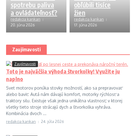
spotrebu paliva
obľúbili tisíce
a ovládateľnosť?
žien
redakcia kankan
redakcia kankan
20. júna 2026
17. júna 2026
Zaujímavosti
Zaujímavosti
Toto je najväčšia výhoda štvorkolky! Využite ju
naplno
Svet motorov ponúka stovky možností, ako sa prepravovať
alebo baviť. Autá nám dávajú komfort, motorky rýchlosť a
traktory silu. Existuje však jedna unikátna vlastnosť, v ktorej
všetky tieto stroje strácajú dych a štvorkolka vyhráva.
Kombinácia dvoch ...
redakcia kankan
24. júla 2026