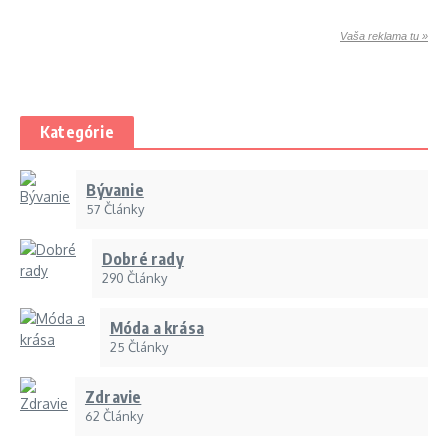
Vaša reklama tu »
Kategórie
Bývanie
57 Články
Dobré rady
290 Články
Móda a krása
25 Články
Zdravie
62 Články