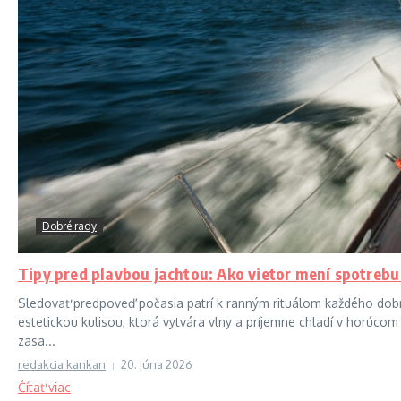
Dobré rady
Tipy pred plavbou jachtou: Ako vietor mení spotrebu
Sledovať predpoveď počasia patrí k ranným rituálom každého dobréh
estetickou kulisou, ktorá vytvára vlny a príjemne chladí v horúcom d
zasa...
redakcia kankan
20. júna 2026
Čítať viac