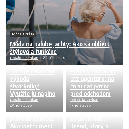
Móda a krása
Móda na palube jachty: Ako sa obliecť
štýlovo a funkčne
redakcia kankan
24. júla 2026
Zaujímavosti
Zaujímavosti
Toto je najväčšia
Práca v zahraničí
výhoda
cez agentúru: na
štvorkolky!
čo si dať pozor
Využite ju naplno
pred odchodom
redakcia kankan
redakcia kankan
Dobré rady
Móda a krása
24. júla 2026
17. júla 2026
Tipy pred
Hustejšie vlasy
plavbou jachtou:
za pár minút?
Ako vietor mení
Trend, ktorý si