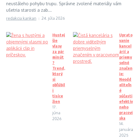
neustáleho pohybu trupu. Správne zvolené materiály vám
ušetria starosti a zab...
redakcia kankan
24. júla 2026
Hustej
Uprato
šie
vanie
vlasy
kancel
za pár
árií a
minút
priemy
?
selné
Trend,
značen
ktorý
ie:
si
Neodd
obľúbil
eliteľn
i
é
tisíce
súčasti
žien
efektív
17.
neho
pracovi
júna
ska
2026
14.
januára
2025