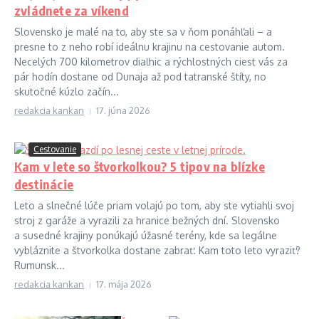
zvládnete za víkend
Slovensko je malé na to, aby ste sa v ňom ponáhľali – a
presne to z neho robí ideálnu krajinu na cestovanie autom.
Necelých 700 kilometrov diaľnic a rýchlostných ciest vás za
pár hodín dostane od Dunaja až pod tatranské štíty, no
skutočné kúzlo začín...
redakcia kankan
17. júna 2026
Cestovanie
Kam v lete so štvorkolkou? 5 tipov na blízke
destinácie
Leto a slnečné lúče priam volajú po tom, aby ste vytiahli svoj
stroj z garáže a vyrazili za hranice bežných dní. Slovensko
a susedné krajiny ponúkajú úžasné terény, kde sa legálne
vybláznite a štvorkolka dostane zabrať. Kam toto leto vyraziť?
Rumunsk...
redakcia kankan
17. mája 2026