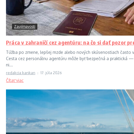
Zaujímavosti
Práca v zahraničí cez agentúru: na čo si dať pozor 
Túžba po zmene, lepšej mzde alebo nových skúsenostiach často ve
Cesta cez personálnu agentúru môže byť bezpečná a praktická — al
ni...
redakcia kankan
17. júla 2026
Čítať viac