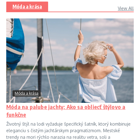
Móda a krása
View All
Móda a krása
Móda na palube jachty: Ako sa obliecť štýlovo a
funkčne
Životný štýl na lodi vyžaduje špecifický šatník, ktorý kombinuje
eleganciu s čistým jachtárskym pragmatizmom. Mestské
trendy na mori rýchlo narazia na realitu vetra, soli a