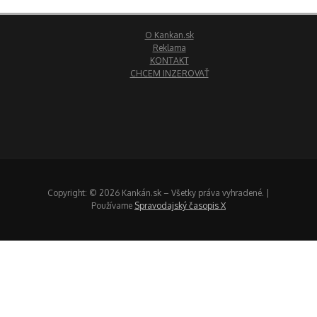
O Kankan.sk
Reklama
KONTAKT
CHCEM INZEROVAŤ
Copyright: © 2026 Kankán.sk – Všetky práva vyhradené. |
Používame
Spravodajský časopis X