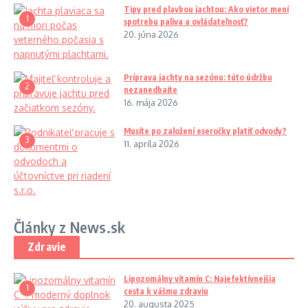
Tipy pred plavbou jachtou: Ako vietor mení
1
spotrebu paliva a ovládateľnosť?
20. júna 2026
Príprava jachty na sezónu: túto údržbu
2
nezanedbajte
16. mája 2026
Musíte po založení eseročky platiť odvody?
3
11. apríla 2026
Články z News.sk
Zdravie
Lipozomálny vitamín C: Najefektívnejšia
1
cesta k vášmu zdraviu
20. augusta 2025