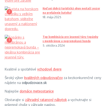
Keď ani dobrá turistická obuv nestačí: pozor
2
na preťaženie batoha!
18. mája 2025
Top kombinácia pre jesenné túry: topánky
3
s membránou a nepremokavá bunda
5. októbra 2024
Kvalitné a spoľahlivé
vchodové dvere
Široký výber
kvalitných odpudzovačov
za bezkonkurenčné ceny
nájdete na
odpudzovace.sk
Najlepšie
domáce meteostanice
Obstarajte si
záhradný ratanový nábytok
a vychutnajte si
príjemné chvíle v záhrade naplno.