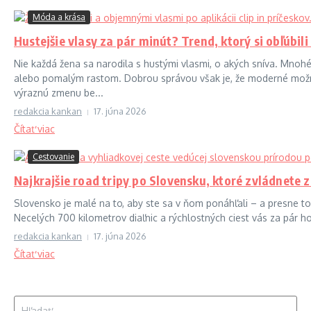
Móda a krása
Hustejšie vlasy za pár minút? Trend, ktorý si obľúbili 
Nie každá žena sa narodila s hustými vlasmi, o akých sníva. Mno
alebo pomalým rastom. Dobrou správou však je, že moderné možn
výraznú zmenu be...
redakcia kankan
17. júna 2026
Čítať viac
Cestovanie
Najkrajšie road tripy po Slovensku, ktoré zvládnete 
Slovensko je malé na to, aby ste sa v ňom ponáhľali – a presne to
Necelých 700 kilometrov diaľnic a rýchlostných ciest vás za pár ho
redakcia kankan
17. júna 2026
Čítať viac
Hľadať: