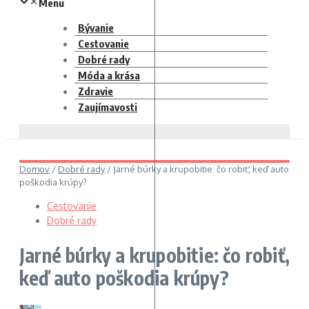
Menu
Bývanie
Cestovanie
Dobré rady
Móda a krása
Zdravie
Zaujímavosti
Domov
/
Dobré rady
/
Jarné búrky a krupobitie: čo robiť, keď auto
poškodia krúpy?
Cestovanie
Dobré rady
Jarné búrky a krupobitie: čo robiť,
keď auto poškodia krúpy?