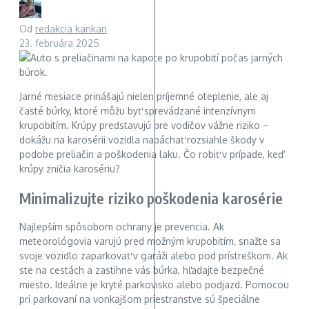
Od
redakcia kankan
23. februára 2025
Jarné mesiace prinášajú nielen príjemné oteplenie, ale aj
časté búrky, ktoré môžu byť sprevádzané intenzívnym
krupobitím. Krúpy predstavujú pre vodičov vážne riziko –
dokážu na karosérii vozidla napáchať rozsiahle škody v
podobe preliačin a poškodenia laku. Čo robiť v prípade, keď
krúpy zničia karosériu?
Minimalizujte riziko poškodenia karosérie
Najlepším spôsobom ochrany je prevencia. Ak
meteorológovia varujú pred možným krupobitím, snažte sa
svoje vozidlo zaparkovať v garáži alebo pod prístreškom. Ak
ste na cestách a zastihne vás búrka, hľadajte bezpečné
miesto. Ideálne je kryté parkovisko alebo podjazd. Pomocou
pri parkovaní na vonkajšom priestranstve sú špeciálne