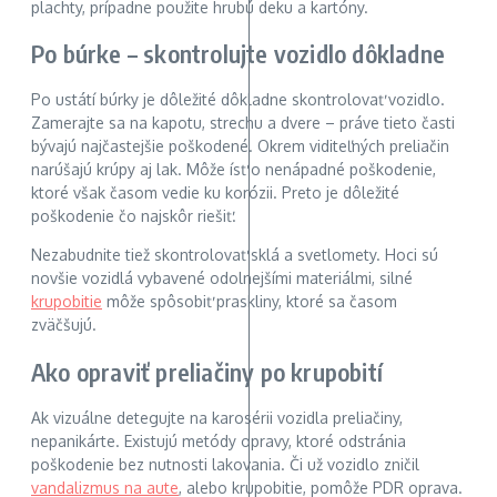
plachty, prípadne použite hrubú deku a kartóny.
Po búrke – skontrolujte vozidlo dôkladne
Po ustátí búrky je dôležité dôkladne skontrolovať vozidlo.
Zamerajte sa na kapotu, strechu a dvere – práve tieto časti
bývajú najčastejšie poškodené. Okrem viditeľných preliačin
narúšajú krúpy aj lak. Môže ísť o nenápadné poškodenie,
ktoré však časom vedie ku korózii. Preto je dôležité
poškodenie čo najskôr riešiť.
Nezabudnite tiež skontrolovať sklá a svetlomety. Hoci sú
novšie vozidlá vybavené odolnejšími materiálmi, silné
krupobitie
môže spôsobiť praskliny, ktoré sa časom
zväčšujú.
Ako opraviť preliačiny po krupobití
Ak vizuálne detegujte na karosérii vozidla preliačiny,
nepanikárte. Existujú metódy opravy, ktoré odstránia
poškodenie bez nutnosti lakovania. Či už vozidlo zničil
vandalizmus na aute
, alebo krupobitie, pomôže PDR oprava.