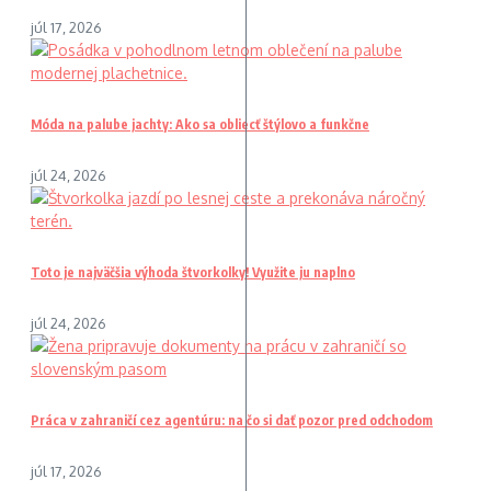
júl 17, 2026
Móda na palube jachty: Ako sa obliecť štýlovo a funkčne
júl 24, 2026
Toto je najväčšia výhoda štvorkolky! Využite ju naplno
júl 24, 2026
Práca v zahraničí cez agentúru: na čo si dať pozor pred odchodom
júl 17, 2026