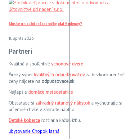
Musíte po založení eseročky platiť odvody?
11. apríla 2026
Partneri
Kvalitné a spoľahlivé
vchodové dvere
Široký výber
kvalitných odpudzovačov
za bezkonkurenčné
ceny nájdete na
odpudzovace.sk
Najlepšie
domáce meteostanice
Obstarajte si
záhradný ratanový nábytok
a vychutnajte si
príjemné chvíle v záhrade naplno.
Detské koberce
rozžiaria každú izbu.
ubytovanie Chopok Jasná