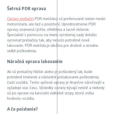
Šetrná PDR oprava
Opravy preliačin
PDR metódou sú preferované nielen medzi
motoristami, ale tiež u poisťovní. Uprednostnenie PDR
opravy znamená rýchle, efektívna a lacné riešenie.
Špecialisti s pomocou na mieru vyrobenej sady dokážu
vyrovnať preliačiny tak, aby nebolo potrebné nové
lakovanie. PDR metóda je ideálna pre drobné a stredne
veľké poškodenia.
Náročná oprava lakovaním
Ak sú preliačiny hlbšie alebo je poškodený lak, bude
potrebné tmelenie a následné prelakovanie poškodenej
časti vozidla. Tento spôsob opravy je finančne náročnejší a
vyžaduje viac času. Výsledky opravy bývajú neisté a niekedy
sú po oprave na karosérii viditeľné stopy, ktoré znížia
hodnotu vozidla.
A čo poistenie?