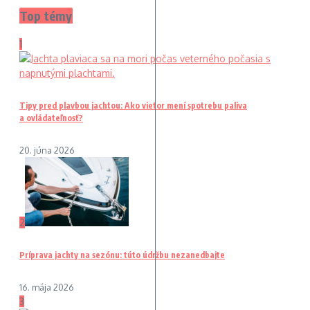
Top témy
1
Tipy pred plavbou jachtou: Ako vietor mení spotrebu paliva
a ovládateľnosť?
20. júna 2026
2
Príprava jachty na sezónu: túto údržbu nezanedbajte
16. mája 2026
3