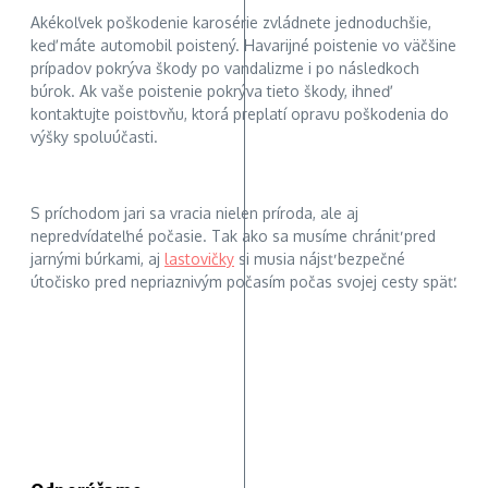
Akékoľvek poškodenie karosérie zvládnete jednoduchšie,
keď máte automobil poistený. Havarijné poistenie vo väčšine
prípadov pokrýva škody po vandalizme i po následkoch
búrok. Ak vaše poistenie pokrýva tieto škody, ihneď
kontaktujte poisťovňu, ktorá preplatí opravu poškodenia do
výšky spoluúčasti.
S príchodom jari sa vracia nielen príroda, ale aj
nepredvídateľné počasie. Tak ako sa musíme chrániť pred
jarnými búrkami, aj
lastovičky
si musia nájsť bezpečné
útočisko pred nepriaznivým počasím počas svojej cesty späť.