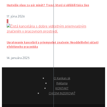
Hustejšie vlasy za pár minút? Trend, ktorý si obľúbili tisíce žien
17. júna 2026
3
Upratovanie kancelárií a priemyselné značenie: Neoddeliteľné súčasti
efektívneho pracoviska
14. januára 2025
O Kankan.sk
Reklama
KONTAKT
CHCEM INZEROVAŤ