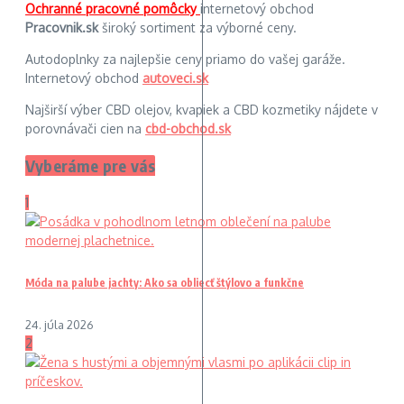
Ochranné pracovné pomôcky
internetový obchod
Pracovnik.sk
široký sortiment za výborné ceny.
Autodoplnky za najlepšie ceny priamo do vašej garáže.
Internetový obchod
autoveci.sk
Najširší výber CBD olejov, kvapiek a CBD kozmetiky nájdete v
porovnávači cien na
cbd-obchod.sk
Vyberáme pre vás
1
Móda na palube jachty: Ako sa obliecť štýlovo a funkčne
24. júla 2026
2