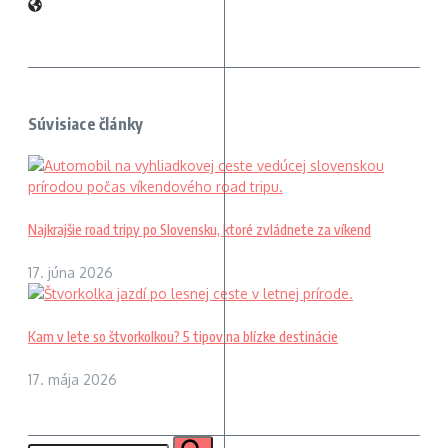
Súvisiace články
Najkrajšie road tripy po Slovensku, ktoré zvládnete za víkend
17. júna 2026
Kam v lete so štvorkolkou? 5 tipov na blízke destinácie
17. mája 2026
Hľadať: