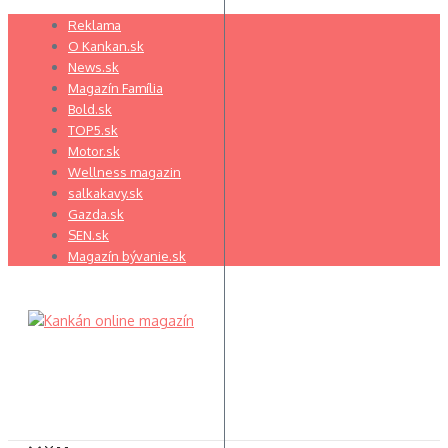
Preskočiť
Reklama
na
O Kankan.sk
obsah
News.sk
Magazín Família
Bold.sk
TOP5.sk
Motor.sk
Wellness magazin
salkakavy.sk
Gazda.sk
SEN.sk
Magazín bývanie.sk