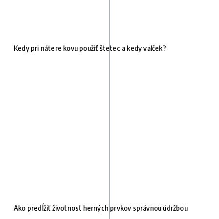
Kedy pri nátere kovu použiť štetec a kedy valček?
Ako predĺžiť životnosť herných prvkov správnou údržbou