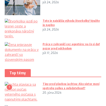
júl 24, 2026
Toto je najväčšia výhoda štvorkolky! Využite
ju naplno
júl 24, 2026
Práca v zahraničí cez agentúru: na čo si dať
pozor pred odchodom
júl 17, 2026
Top témy
Tipy pred plavbou jachtou: Ako vietor mení
1
spotrebu paliva a ovládateľnosť?
20. júna 2026