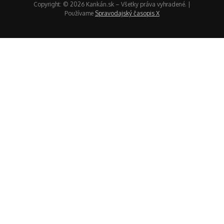
Copyright: © 2026 Kankán.sk – Všetky práva vyhradené. |
Používame
Spravodajský časopis X