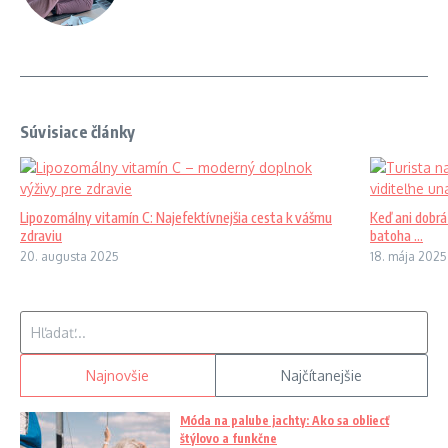
Súvisiace články
Lipozomálny vitamín C: Najefektívnejšia cesta k vášmu
Keď ani dobrá
zdraviu
batoha ...
20. augusta 2025
18. mája 2025
Hľadať:
Najnovšie
Najčítanejšie
Móda na palube jachty: Ako sa obliecť
štýlovo a funkčne