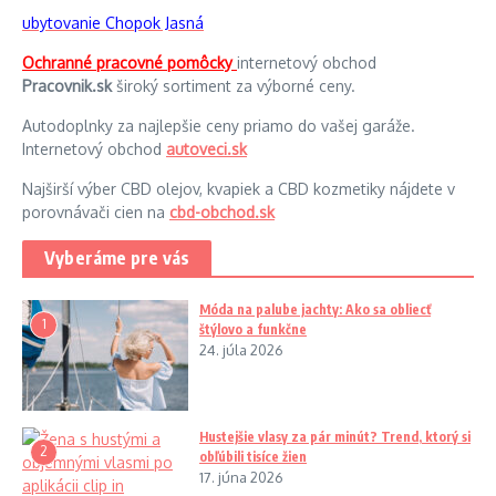
ubytovanie Chopok Jasná
Ochranné pracovné pomôcky
internetový obchod
Pracovnik.sk
široký sortiment za výborné ceny.
Autodoplnky za najlepšie ceny priamo do vašej garáže.
Internetový obchod
autoveci.sk
Najširší výber CBD olejov, kvapiek a CBD kozmetiky nájdete v
porovnávači cien na
cbd-obchod.sk
Vyberáme pre vás
Móda na palube jachty: Ako sa obliecť
1
štýlovo a funkčne
24. júla 2026
Hustejšie vlasy za pár minút? Trend, ktorý si
2
obľúbili tisíce žien
17. júna 2026