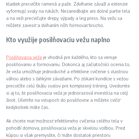
kladiek precvičíte ramená a paže. Zdvíhanie závaží a extenzie
vyformujú svaly na rukách. Nezanedbajte ani dolné partie tela
a na veži precvičujte drepy, výpady a leg press. Na vežu sa
môžete zavesiť a dvíhaním nôh formovať brucho.
Kto využije posilňovaciu vežu naplno
Posilňovacia veža
je vhodná pre každého, kto sa venuje
posilňovaniu a formovaniu. Dokonca aj začiatočníci ocenia to,
že veža umožňuje jednoduché a efektívne cvičenie s vlastnou
váhou alebo s ľahkými závažiami. Po získaní kondície s vežou
precvičíte celú škálu svalov pre komplexný tréning. Uvedomte
si aj to, že posilňovacia veža je jednorazová investícia na celý
život. Ušetríte na vstupoch do posilňovne a môžete cvičiť
kedykoľvek máte čas.
Ak chcete mať možnosť efektívneho cvičenia celého tela v
pohodlí domova, posilňovacia veža je skvelou voľbou. Pred
kúpou si však premyslite, či máte dostatok priestoru