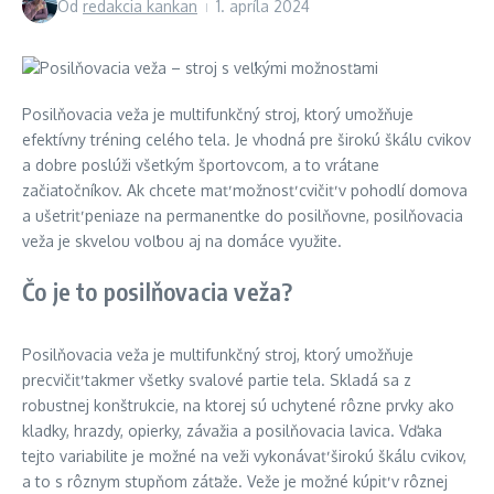
Od
redakcia kankan
1. apríla 2024
Posilňovacia veža je multifunkčný stroj, ktorý umožňuje
efektívny tréning celého tela. Je vhodná pre širokú škálu cvikov
a dobre poslúži všetkým športovcom, a to vrátane
začiatočníkov. Ak chcete mať možnosť cvičiť v pohodlí domova
a ušetriť peniaze na permanentke do posilňovne, posilňovacia
veža je skvelou voľbou aj na domáce využite.
Čo je to posilňovacia veža?
Posilňovacia veža je multifunkčný stroj, ktorý umožňuje
precvičiť takmer všetky svalové partie tela. Skladá sa z
robustnej konštrukcie, na ktorej sú uchytené rôzne prvky ako
kladky, hrazdy, opierky, závažia a posilňovacia lavica. Vďaka
tejto variabilite je možné na veži vykonávať širokú škálu cvikov,
a to s rôznym stupňom záťaže. Veže je možné kúpiť v rôznej