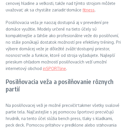
cenovej hladine a veľkosti, takže nad týmto strojom môžete
uvažovať, ak sa chystáte zariadiť domáce
fitness
.
Posilňovacia veža je naozaj dostupná aj v prevedení pre
domáce využitie. Modely určené na tieto účely sú
kompaktnejšie a ľahšie ako profesionálne veže do posilňovní,
no stále ponúkajú dostatok možností pre efektívny tréning. Pri
výbere domácej veže je dôležité zvážiť dostupný priestor,
nosnosť veže a funkcie, ktoré od stroja vyžadujete. Najlepší
prieskum ohľadom možností posilňovacích veží umožní
internetový obchod
inSPORTline
.
Posilňovacia veža a posilňovanie rôznych
partií
Na posilňovacej veži je možné precvičiť takmer všetky svalové
partie tela. Najčastejšie s jej pomocou športovci precvičujú
hrudník, na tento účel slúžia bench press, tlaky s kladkami,
peck deck. Pomocou príťahov v predklone alebo sťahovania