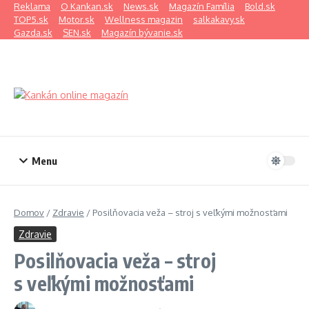
Preskočiť na obsah
Reklama
O Kankan.sk
News.sk
Magazín Família
Bold.sk
TOP5.sk
Motor.sk
Wellness magazin
salkakavy.sk
Gazda.sk
SEN.sk
Magazín bývanie.sk
Menu
Domov
/
Zdravie
/
Posilňovacia veža – stroj s veľkými možnosťami
Zdravie
Posilňovacia veža – stroj
s veľkými možnosťami