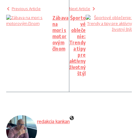
Previous Article
Next Article
Zábava
Športo
na
vé
mori s
obleče
motor
nie:
ovým
Trendy
člnom
a tipy
pre
aktívny
životný
štýl
redakcia kankan