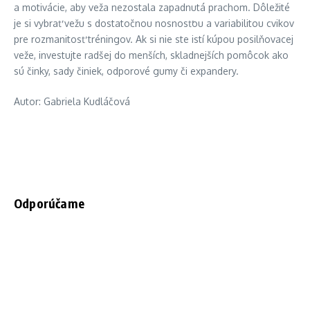
a motivácie, aby veža nezostala zapadnutá prachom. Dôležité
je si vybrať vežu s dostatočnou nosnosťou a variabilitou cvikov
pre rozmanitosť tréningov. Ak si nie ste istí kúpou posilňovacej
veže, investujte radšej do menších, skladnejších pomôcok ako
sú činky, sady činiek, odporové gumy či expandery.
Autor: Gabriela Kudláčová
Odporúčame