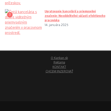
Upratovanie kancelárií a priemyselné
3
značenie: Neoddeliteľné súčasti efektívneho
pracoviska
14. januára 2025
O Kankan.sk
Reklama
KONTAKT
CHCEM INZEROVAŤ