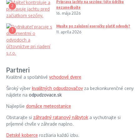
Príprava jachty na sezónu: túto údržbu
2
nezanedbajte
16. mája 2026
Musíte po založení eseročky platiť odvody?
3
11. apríla 2026
Partneri
Kvalitné a spoľahlivé
vchodové dvere
Široký výber
kvalitných odpudzovačov
za bezkonkurenčné ceny
nájdete na
odpudzovace.sk
Najlepšie
domáce meteostanice
Obstarajte si
záhradný ratanový nábytok
a vychutnajte si
príjemné chvíle v záhrade naplno.
Detské koberce
rozžiaria každú izbu.