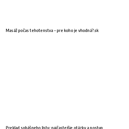
Masáž počas tehotenstva – pre koho je vhodná?.sk
Preklad sobášneho listu: najčastejšie otázky a postup