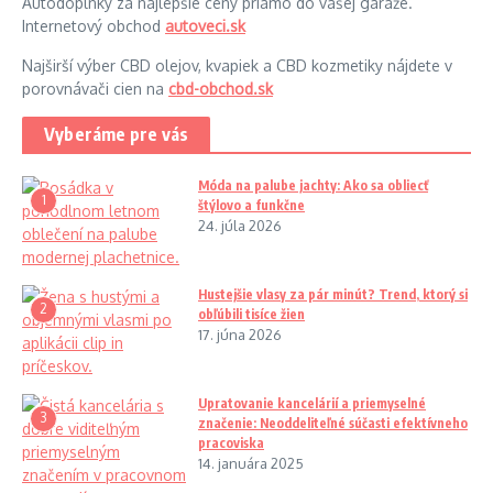
Autodoplnky za najlepšie ceny priamo do vašej garáže.
Internetový obchod
autoveci.sk
Najširší výber CBD olejov, kvapiek a CBD kozmetiky nájdete v
porovnávači cien na
cbd-obchod.sk
Vyberáme pre vás
Móda na palube jachty: Ako sa obliecť
1
štýlovo a funkčne
24. júla 2026
Hustejšie vlasy za pár minút? Trend, ktorý si
2
obľúbili tisíce žien
17. júna 2026
Upratovanie kancelárií a priemyselné
3
značenie: Neoddeliteľné súčasti efektívneho
pracoviska
14. januára 2025