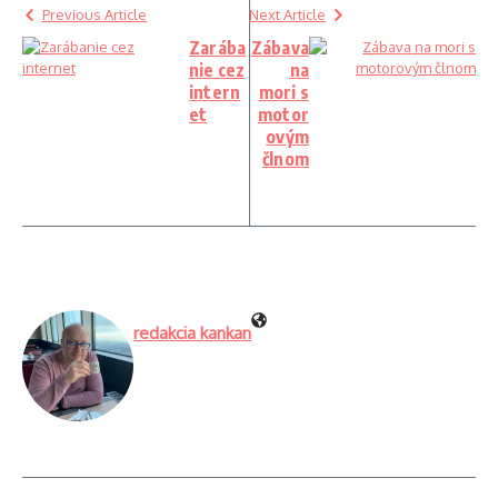
Previous Article
Next Article
Zarába
Zábava
nie cez
na
intern
mori s
et
motor
ovým
člnom
redakcia kankan