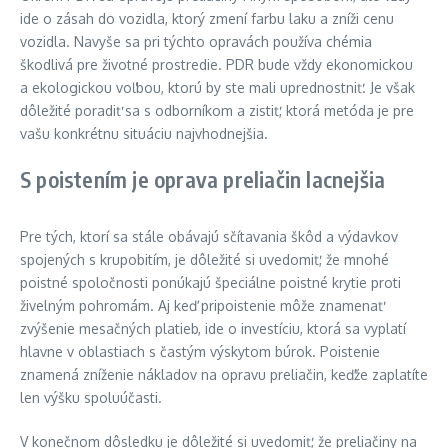
ide o zásah do vozidla, ktorý zmení farbu laku a zníži cenu
vozidla. Navyše sa pri týchto opravách používa chémia
škodlivá pre životné prostredie. PDR bude vždy ekonomickou
a ekologickou voľbou, ktorú by ste mali uprednostniť. Je však
dôležité poradiť sa s odborníkom a zistiť, ktorá metóda je pre
vašu konkrétnu situáciu najvhodnejšia.
S poistením je oprava preliačin lacnejšia
Pre tých, ktorí sa stále obávajú sčítavania škôd a výdavkov
spojených s krupobitím, je dôležité si uvedomiť, že mnohé
poistné spoločnosti ponúkajú špeciálne poistné krytie proti
živelným pohromám. Aj keď pripoistenie môže znamenať
zvýšenie mesačných platieb, ide o investíciu, ktorá sa vyplatí
hlavne v oblastiach s častým výskytom búrok. Poistenie
znamená zníženie nákladov na opravu preliačin, keďže zaplatíte
len výšku spoluúčasti.
V konečnom dôsledku je dôležité si uvedomiť, že preliačiny na