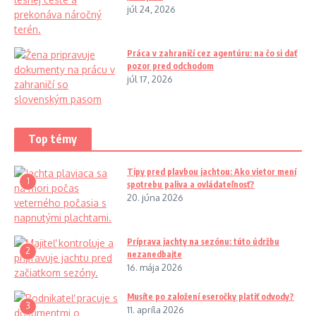
júl 24, 2026
Práca v zahraničí cez agentúru: na čo si dať
pozor pred odchodom
júl 17, 2026
Top témy
Tipy pred plavbou jachtou: Ako vietor mení
1
spotrebu paliva a ovládateľnosť?
20. júna 2026
Príprava jachty na sezónu: túto údržbu
2
nezanedbajte
16. mája 2026
Musíte po založení eseročky platiť odvody?
3
11. apríla 2026