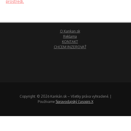
O Kankan.sk
Reklama
KONTAKT
CHCEM INZEROVAŤ
Copyright: © 2026 Kankán.sk – Všetky práva vyhradené. |
Používame
Spravodajský časopis X