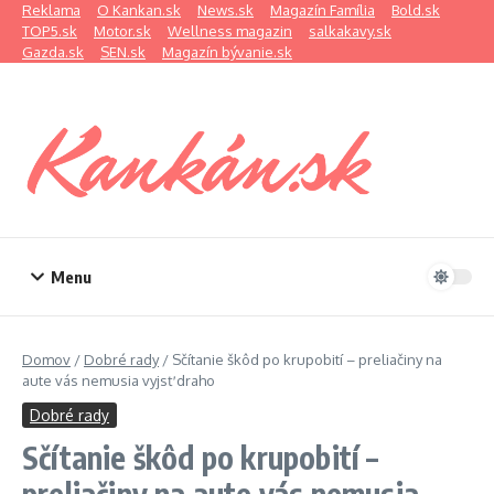
Preskočiť na obsah
Reklama
O Kankan.sk
News.sk
Magazín Família
Bold.sk
TOP5.sk
Motor.sk
Wellness magazin
salkakavy.sk
Gazda.sk
SEN.sk
Magazín bývanie.sk
Menu
Domov
/
Dobré rady
/
Sčítanie škôd po krupobití – preliačiny na
aute vás nemusia vyjsť draho
Dobré rady
Sčítanie škôd po krupobití –
preliačiny na aute vás nemusia