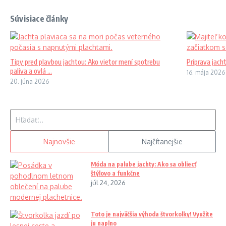
Súvisiace články
Tipy pred plavbou jachtou: Ako vietor mení spotrebu
Príprava jach
paliva a ovlá ...
16. mája 2026
20. júna 2026
Hľadať:
Najnovšie
Najčítanejšie
Móda na palube jachty: Ako sa obliecť
štýlovo a funkčne
júl 24, 2026
Toto je najväčšia výhoda štvorkolky! Využite
ju naplno