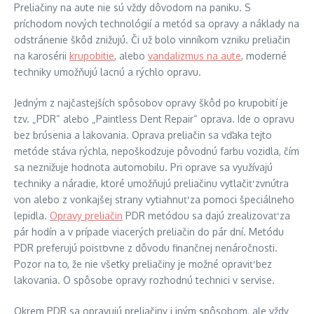
Preliačiny na aute nie sú vždy dôvodom na paniku. S
príchodom nových technológií a metód sa opravy a náklady na
odstránenie škôd znižujú. Či už bolo vinníkom vzniku preliačin
na karosérii
krupobitie
, alebo
vandalizmus na aute
, moderné
techniky umožňujú lacnú a rýchlo opravu.
Jedným z najčastejších spôsobov opravy škôd po krupobití je
tzv. „PDR“ alebo „Paintless Dent Repair“ oprava. Ide o opravu
bez brúsenia a lakovania. Oprava preliačin sa vďaka tejto
metóde stáva rýchla, nepoškodzuje pôvodnú farbu vozidla, čím
sa neznižuje hodnota automobilu. Pri oprave sa využívajú
techniky a náradie, ktoré umožňujú preliačinu vytlačiť zvnútra
von alebo z vonkajšej strany vytiahnuť za pomoci špeciálneho
lepidla.
Opravy preliačin
PDR metódou sa dajú zrealizovať za
pár hodín a v prípade viacerých preliačin do pár dní. Metódu
PDR preferujú poisťovne z dôvodu finančnej nenáročnosti.
Pozor na to, že nie všetky preliačiny je možné opraviť bez
lakovania. O spôsobe opravy rozhodnú technici v servise.
Okrem PDR sa opravujú preliačiny i iným spôsobom, ale vždy