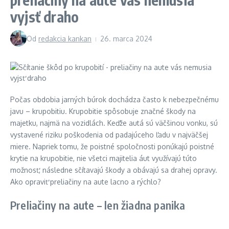
vyjsť draho
Od
redakcia kankan
26. marca 2024
Počas obdobia jarných búrok dochádza často k nebezpečnému
javu – krupobitiu. Krupobitie spôsobuje značné škody na
majetku, najmä na vozidlách. Keďže autá sú väčšinou vonku, sú
vystavené riziku poškodenia od padajúceho ľadu v najväčšej
miere. Napriek tomu, že poistné spoločnosti ponúkajú poistné
krytie na krupobitie, nie všetci majitelia áut využívajú túto
možnosť, následne sčítavajú škody a obávajú sa drahej opravy.
Ako opraviť preliačiny na aute lacno a rýchlo?
Preliačiny na aute – len žiadna panika