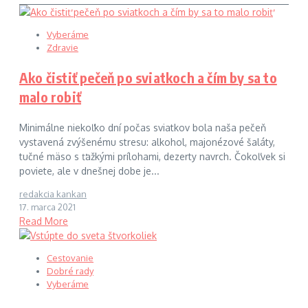
Vyberáme
Zdravie
Ako čistiť pečeň po sviatkoch a čím by sa to
malo robiť
Minimálne niekoľko dní počas sviatkov bola naša pečeň
vystavená zvýšenému stresu: alkohol, majonézové šaláty,
tučné mäso s ťažkými prílohami, dezerty navrch. Čokoľvek si
poviete, ale v dnešnej dobe je...
redakcia kankan
17. marca 2021
Read More
Cestovanie
Dobré rady
Vyberáme