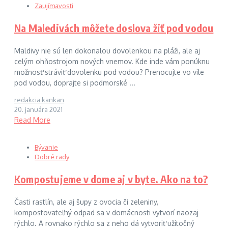
Zaujímavosti
Na Maledivách môžete doslova žiť pod vodou
Maldivy nie sú len dokonalou dovolenkou na pláži, ale aj
celým ohňostrojom nových vnemov. Kde inde vám ponúknu
možnosť stráviť dovolenku pod vodou? Prenocujte vo vile
pod vodou, doprajte si podmorské ...
redakcia kankan
20. januára 2021
Read More
Bývanie
Dobré rady
Kompostujeme v dome aj v byte. Ako na to?
Časti rastlín, ale aj šupy z ovocia či zeleniny,
kompostovateľný odpad sa v domácnosti vytvorí naozaj
rýchlo. A rovnako rýchlo sa z neho dá vytvoriť užitočný