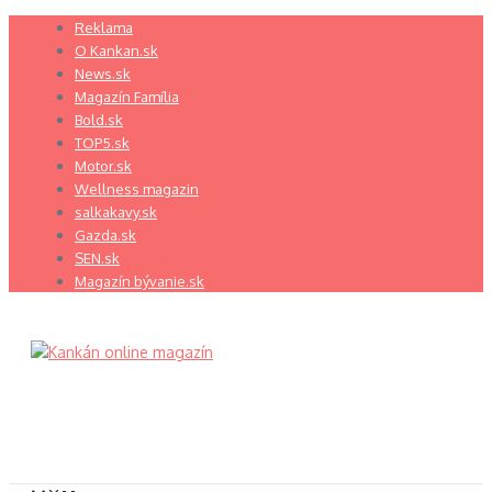
Preskočiť
Reklama
na
O Kankan.sk
obsah
News.sk
Magazín Família
Bold.sk
TOP5.sk
Motor.sk
Wellness magazin
salkakavy.sk
Gazda.sk
SEN.sk
Magazín bývanie.sk