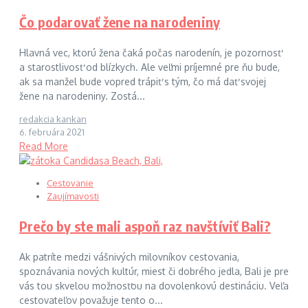
Čo podarovať žene na narodeniny
Hlavná vec, ktorú žena čaká počas narodenín, je pozornosť
a starostlivosť od blízkych. Ale veľmi príjemné pre ňu bude,
ak sa manžel bude vopred trápiť s tým, čo má dať svojej
žene na narodeniny. Zostá...
redakcia kankan
6. februára 2021
Read More
Cestovanie
Zaujímavosti
Prečo by ste mali aspoň raz navštíviť Bali?
Ak patríte medzi vášnivých milovníkov cestovania,
spoznávania nových kultúr, miest či dobrého jedla, Bali je pre
vás tou skvelou možnosťou na dovolenkovú destináciu. Veľa
cestovateľov považuje tento o...