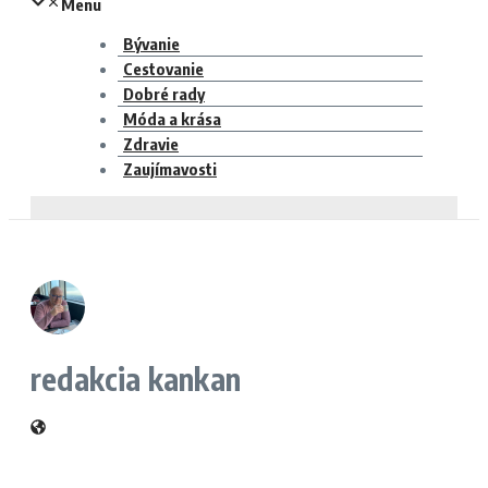
Menu
Bývanie
Cestovanie
Dobré rady
Móda a krása
Zdravie
Zaujímavosti
redakcia kankan