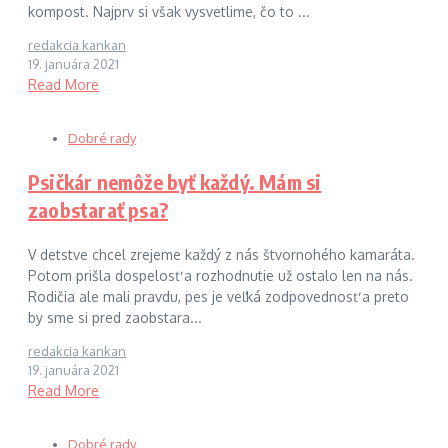
kompost. Najprv si však vysvetlime, čo to ...
redakcia kankan
19. januára 2021
Read More
Dobré rady
Psičkár nemôže byť každý. Mám si
zaobstarať psa?
V detstve chcel zrejeme každý z nás štvornohého kamaráta.
Potom prišla dospelosť a rozhodnutie už ostalo len na nás.
Rodičia ale mali pravdu, pes je veľká zodpovednosť a preto
by sme si pred zaobstara...
redakcia kankan
19. januára 2021
Read More
Dobré rady