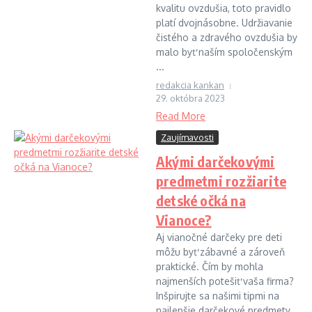
kvalitu ovzdušia, toto pravidlo
platí dvojnásobne. Udržiavanie
čistého a zdravého ovzdušia by
malo byť naším spoločenským
...
redakcia kankan
29. októbra 2023
Read More
Zaujímavosti
Akými darčekovými
predmetmi rozžiarite
detské očká na
Vianoce?
Aj vianočné darčeky pre deti
môžu byť zábavné a zároveň
praktické. Čím by mohla
najmenších potešiť vaša firma?
Inšpirujte sa našimi tipmi na
najlepšie darčekové predmety