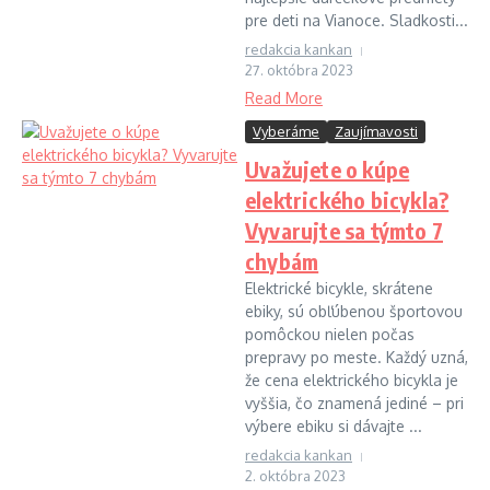
pre deti na Vianoce. Sladkosti...
redakcia kankan
27. októbra 2023
Read More
Vyberáme
Zaujímavosti
Uvažujete o kúpe
elektrického bicykla?
Vyvarujte sa týmto 7
chybám
Elektrické bicykle, skrátene
ebiky, sú obľúbenou športovou
pomôckou nielen počas
prepravy po meste. Každý uzná,
že cena elektrického bicykla je
vyššia, čo znamená jediné – pri
výbere ebiku si dávajte ...
redakcia kankan
2. októbra 2023