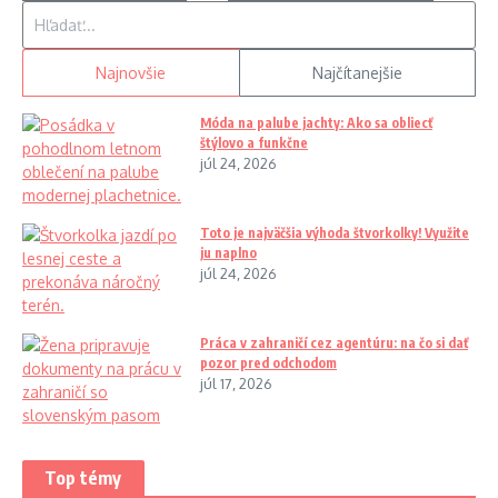
Hľadať:
Najnovšie
Najčítanejšie
Móda na palube jachty: Ako sa obliecť
štýlovo a funkčne
júl 24, 2026
Toto je najväčšia výhoda štvorkolky! Využite
ju naplno
júl 24, 2026
Práca v zahraničí cez agentúru: na čo si dať
pozor pred odchodom
júl 17, 2026
Top témy