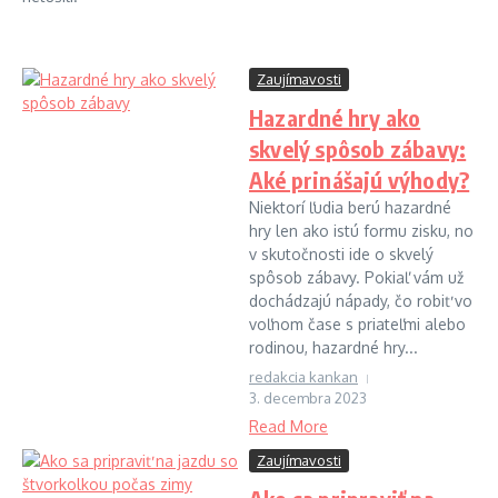
Zaujímavosti
Hazardné hry ako
skvelý spôsob zábavy:
Aké prinášajú výhody?
Niektorí ľudia berú hazardné
hry len ako istú formu zisku, no
v skutočnosti ide o skvelý
spôsob zábavy. Pokiaľ vám už
dochádzajú nápady, čo robiť vo
voľnom čase s priateľmi alebo
rodinou, hazardné hry...
redakcia kankan
3. decembra 2023
Read More
Zaujímavosti