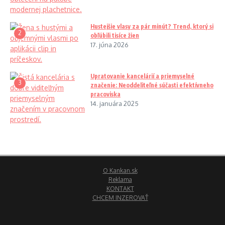
Hustejšie vlasy za pár minút? Trend, ktorý si
2
obľúbili tisíce žien
17. júna 2026
Upratovanie kancelárií a priemyselné
3
značenie: Neoddeliteľné súčasti efektívneho
pracoviska
14. januára 2025
O Kankan.sk
Reklama
KONTAKT
CHCEM INZEROVAŤ