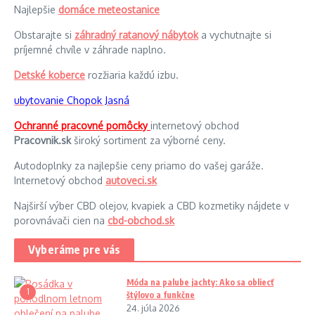
Najlepšie
domáce meteostanice
Obstarajte si
záhradný ratanový nábytok
a vychutnajte si
príjemné chvíle v záhrade naplno.
Detské koberce
rozžiaria každú izbu.
ubytovanie Chopok Jasná
Ochranné pracovné pomôcky
internetový obchod
Pracovnik.sk
široký sortiment za výborné ceny.
Autodoplnky za najlepšie ceny priamo do vašej garáže.
Internetový obchod
autoveci.sk
Najširší výber CBD olejov, kvapiek a CBD kozmetiky nájdete v
porovnávači cien na
cbd-obchod.sk
Vyberáme pre vás
Móda na palube jachty: Ako sa obliecť
1
štýlovo a funkčne
24. júla 2026