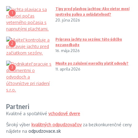
Tipy pred plavbou jachtou: Ako vietor mení
1
spotrebu paliva a ovládateľnosť?
20. júna 2026
Príprava jachty na sezónu: túto údržbu
2
nezanedbajte
16. mája 2026
Musíte po založení eseročky platiť odvody?
3
11. apríla 2026
Partneri
Kvalitné a spoľahlivé
vchodové dvere
Široký výber
kvalitných odpudzovačov
za bezkonkurenčné ceny
nájdete na
odpudzovace.sk