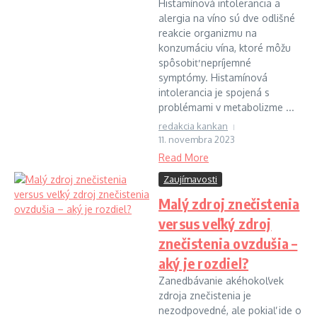
Histamínová intolerancia a
alergia na víno sú dve odlišné
reakcie organizmu na
konzumáciu vína, ktoré môžu
spôsobiť nepríjemné
symptómy. Histamínová
intolerancia je spojená s
problémami v metabolizme ...
redakcia kankan
11. novembra 2023
Read More
Zaujímavosti
Malý zdroj znečistenia
versus veľký zdroj
znečistenia ovzdušia –
aký je rozdiel?
Zanedbávanie akéhokoľvek
zdroja znečistenia je
nezodpovedné, ale pokiaľ ide o