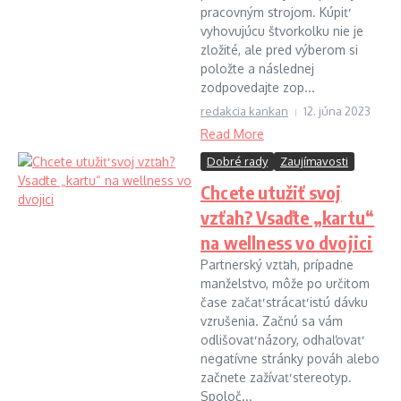
pracovným strojom. Kúpiť
vyhovujúcu štvorkolku nie je
zložité, ale pred výberom si
položte a následnej
zodpovedajte zop...
redakcia kankan
12. júna 2023
Read More
Dobré rady
Zaujímavosti
Chcete utužiť svoj
vzťah? Vsaďte „kartu“
na wellness vo dvojici
Partnerský vzťah, prípadne
manželstvo, môže po určitom
čase začať strácať istú dávku
vzrušenia. Začnú sa vám
odlišovať názory, odhaľovať
negatívne stránky pováh alebo
začnete zažívať stereotyp.
Spoloč...