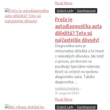
Read More
Dobré rady
Zaujímavosti
Prečo je
autodiagnostika auta
dôležitá? Toto sú
najčastejšie dôvody!
Diagnostika auta je
mimoriadne dôležitá a to hneď
z niekoľkých dôvodov. Ide totiž
o proces, pri ktorom sa
používajú špeciálne nástroje,
ktoré sú určené na správnu
diagnostiku auta. Takáto
diagnostika ...
redakcia kankan
31. augusta 2023
Read More
Dobré rady
Zaujímavosti