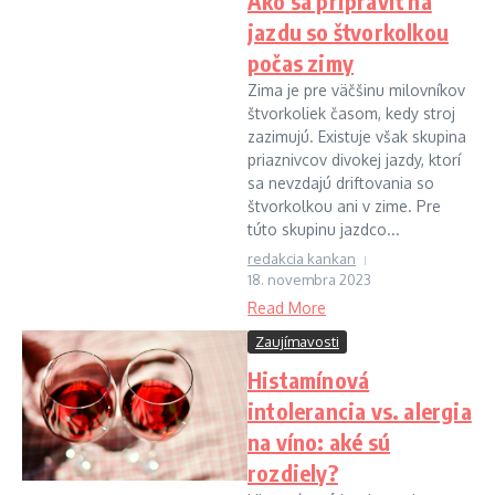
Ako sa pripraviť na
jazdu so štvorkolkou
počas zimy
Zima je pre väčšinu milovníkov
štvorkoliek časom, kedy stroj
zazimujú. Existuje však skupina
priaznivcov divokej jazdy, ktorí
sa nevzdajú driftovania so
štvorkolkou ani v zime. Pre
túto skupinu jazdco...
redakcia kankan
18. novembra 2023
Read More
Zaujímavosti
Histamínová
intolerancia vs. alergia
na víno: aké sú
rozdiely?