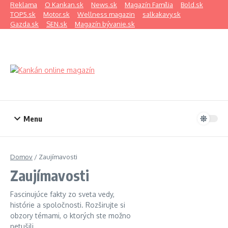
Preskočiť na obsah
Reklama
O Kankan.sk
News.sk
Magazín Família
Bold.sk
TOP5.sk
Motor.sk
Wellness magazin
salkakavy.sk
Gazda.sk
SEN.sk
Magazín bývanie.sk
Menu
Domov
/
Zaujímavosti
Zaujímavosti
Fascinujúce fakty zo sveta vedy,
histórie a spoločnosti. Rozširujte si
obzory témami, o ktorých ste možno
netušili.