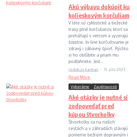
Akú výbavu dokúpiť ku
kolieskovým korčuliam
V lete sú cyklistické a bežecké
trasy plné korčuliarov, ktorí sa
preháňajú s vetrom a vyzerajú
šťastne. In-line korčuľovanie je
zdravý i zábavný šport. Rýchlo
si ho obľúbite a priam mu
podľahnete. Jed...
redakcia kankan
31. júla 2023
Read More
Vyberáme
Zaujímavosti
Aké otázky je nutné si
zodpovedať pred
kúpou štvorkolky
Štvorkolky sa na našich
cestách a v záhradách stávajú
pomerne bežným dopravným i