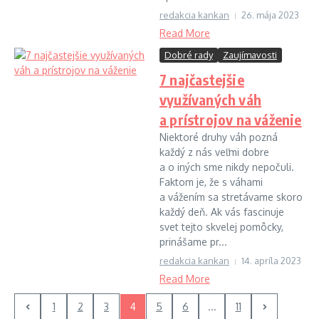
redakcia kankan
26. mája 2023
Read More
Dobré rady
Zaujímavosti
7 najčastejšie
využívaných váh
a prístrojov na váženie
Niektoré druhy váh pozná
každý z nás veľmi dobre
a o iných sme nikdy nepočuli.
Faktom je, že s váhami
a vážením sa stretávame skoro
každý deň. Ak vás fascinuje
svet tejto skvelej pomôcky,
prinášame pr...
redakcia kankan
14. apríla 2023
Read More
1
2
3
4
5
6
...
11