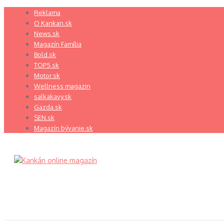
Preskočiť
Reklama
na
O Kankan.sk
obsah
News.sk
Magazín Família
Bold.sk
TOP5.sk
Motor.sk
Wellness magazin
salkakavy.sk
Gazda.sk
SEN.sk
Magazín bývanie.sk