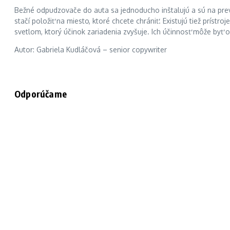
Bežné odpudzovače do auta sa jednoducho inštalujú a sú na prevá
stačí položiť na miesto, ktoré chcete chrániť. Existujú tiež príst
svetlom, ktorý účinok zariadenia zvyšuje. Ich účinnosť môže byť 
Autor: Gabriela Kudláčová – senior copywriter
Odporúčame