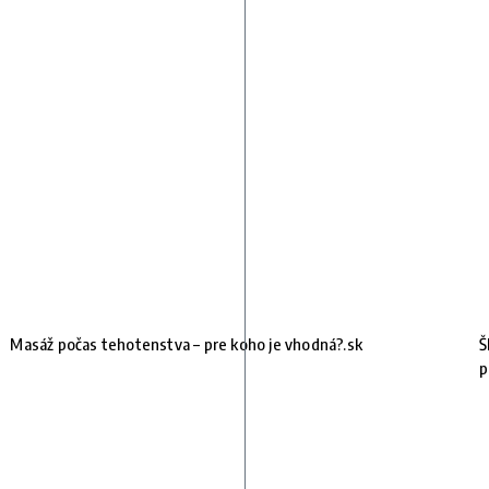
Masáž počas tehotenstva – pre koho je vhodná?.sk
Š
p