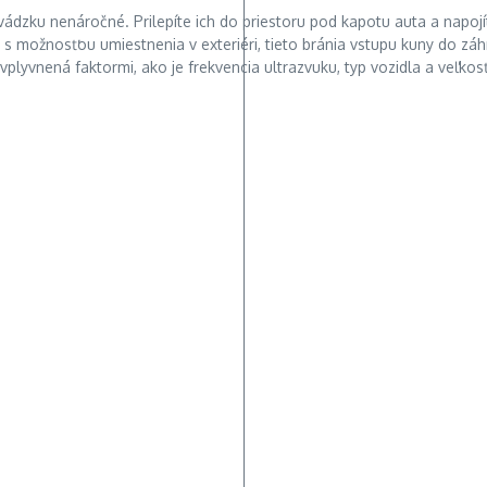
dzku nenáročné. Prilepíte ich do priestoru pod kapotu auta a napojí
roje s možnosťou umiestnenia v exteriéri, tieto bránia vstupu kuny do z
ovplyvnená faktormi, ako je frekvencia ultrazvuku, typ vozidla a veľk