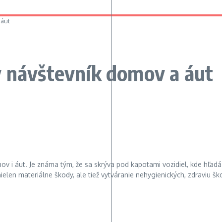
 áut
ý návštevník domov a áut
 i áut. Je známa tým, že sa skrýva pod kapotami vozidiel, kde hľadá ú
ielen materiálne škody, ale tiež vytváranie nehygienických, zdraviu šk