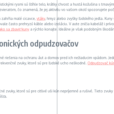
eristickými rysmi sú štíhle telo, krátky chvost a hustá kožušina s tma
vieraťom, čo znamená, že jej aktivitu vo vašom okolí spozorujete poč
á zahŕňa malé cicavce,
vtáky
, hmyz alebo zvyšky ľudského jedla. Kuny s
vale často prehryzú káble alebo izoláciu. V aute zničia kabeláž i prív
ako sa zbaviť kuny
a rýchlo konajte. Ideálne je však podobným škodám
onických odpudzovačov
é riešenia na ochranu áut a domov pred ich nežiaducim vpádom. Jedn
frekvenčné zvuky, ktoré sú pre ľudské ucho neškodné.
Odpudzovač kún
 zvuky, ktoré sú pre citlivé uši kún nepríjemné a rušivé. Tieto zvuky
úšťa.