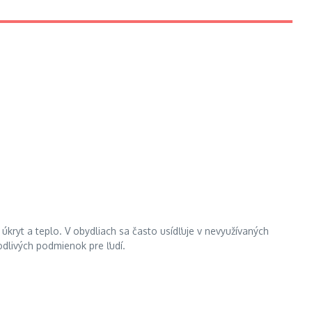
kryt a teplo. V obydliach sa často usídľuje v nevyužívaných
odlivých podmienok pre ľudí.