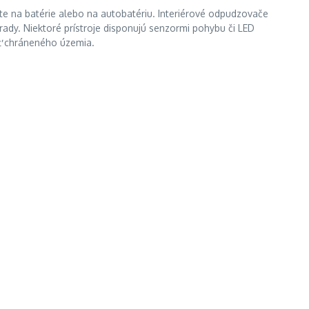
te na batérie alebo na autobatériu. Interiérové odpudzovače
áhrady. Niektoré prístroje disponujú senzormi pohybu či LED
osť chráneného územia.