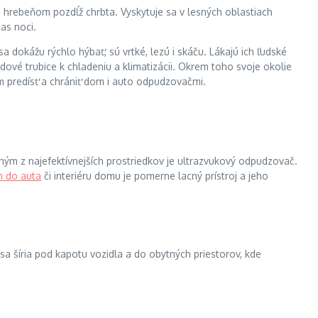
vým hrebeňom pozdĺž chrbta. Vyskytuje sa v lesných oblastiach
as noci.
a dokážu rýchlo hýbať, sú vrtké, lezú i skáču. Lákajú ich ľudské
odové trubice k chladeniu a klimatizácii. Okrem toho svoje okolie
 predísť a chrániť dom i auto odpudzovačmi.
ým z najefektívnejších prostriedkov je ultrazvukový odpudzovač.
 do auta
či interiéru domu je pomerne lacný prístroj a jeho
 sa šíria pod kapotu vozidla a do obytných priestorov, kde