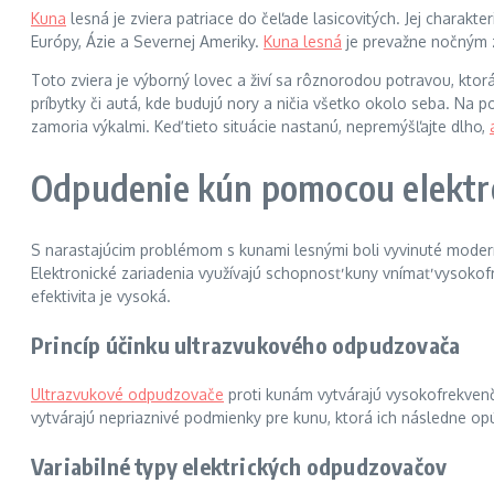
Kuna
lesná je zviera patriace do čeľade lasicovitých. Jej charakt
Európy, Ázie a Severnej Ameriky.
Kuna lesná
je prevažne nočným z
Toto zviera je výborný lovec a živí sa rôznorodou potravou, ktor
príbytky či autá, kde budujú nory a ničia všetko okolo seba. Na po
zamoria výkalmi. Keď tieto situácie nastanú, nepremýšľajte dlho,
Odpudenie kún pomocou elektr
S narastajúcim problémom s kunami lesnými boli vyvinuté modern
Elektronické zariadenia využívajú schopnosť kuny vnímať vysoko
efektivita je vysoká.
Princíp účinku ultrazvukového odpudzovača
Ultrazvukové odpudzovače
proti kunám vytvárajú vysokofrekvenčné
vytvárajú nepriaznivé podmienky pre kunu, ktorá ich následne op
Variabilné typy elektrických odpudzovačov