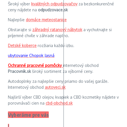
Široký výber
kvalitných odpudzovačov
za bezkonkurenčné
ceny nájdete na
odpudzovace.sk
Najlepšie
domáce meteostanice
Obstarajte si
záhradný ratanový nábytok
a vychutnajte si
príjemné chvíle v záhrade naplno.
Detské koberce
rozžiaria každú izbu.
ubytovanie Chopok Jasná
Ochranné pracovné pomôcky
internetový obchod
Pracovnik.sk
široký sortiment za výborné ceny.
Autodoplnky za najlepšie ceny priamo do vašej garáže.
Internetový obchod
autoveci.sk
Najširší výber CBD olejov, kvapiek a CBD kozmetiky nájdete v
porovnávači cien na
cbd-obchod.sk
Vyberáme pre vás
1