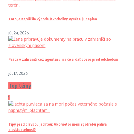
Toto je najväčšia výhoda štvorkolky! Využite ju naplno
júl 24, 2026
Práca v zahraničí cez agentúru: na čo si dať pozor pred odchodom
júl 17, 2026
Top témy
1
Tipy pred plavbou jachtou: Ako vietor mení spotrebu paliva
a ovládateľnosť?