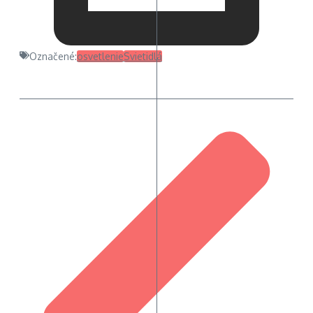
Označené:
osvetlenie
Svietidlá