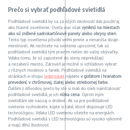
Prečo si vybrať podhľadové svietidlá
Podhľadové svietidlá by sa za istých okolností dali použiť aj
ako hlavné osvetlenie. Oveľa viac však
vyniknú na miestach
ako sú znížené sadrokartónové panely alebo obrysy stien
.
Tento typ osvetlenia pôsobí veľmi jemne a nenarúša dizajn
miestnosti. Ak nechcete na svietenie upozorniť, tak sú
podhľadové svietidlá tým pravým nielen do vašej obývačky.
Vďaka tomu, že sú zapustené do steny neprekážajú
a nezaberú miesto. Zároveň je možné si vzhľadovo vybrať
z rôznych modelov a farieb. Podhľadové svietidlá na
stránkach e-shopu
ledprodukt
nájdete
v guľatom i hranatom
prevedení, v chrómovej, zlatej alebo striebornej farbe
.
Ďalším z dôvodov, prečo by ste si mali do izieb nainštalovať
podhľadové svietidlá, je ich
nízka cena
. Oproti iným
svietidlám ide naozaj o drobné. Ak sa pre podhľadové
svietenie rozhodnete, kúpte si také, ktoré disponuje LED
technológiou. Vďaka LED svieteniu ušetríte na energiách.
Podhľadové svietidlá s LED technológiou sú vysoko výkonné
a majú dlhú životnosť.