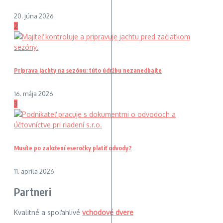
20. júna 2026
2
Príprava jachty na sezónu: túto údržbu nezanedbajte
16. mája 2026
3
Musíte po založení eseročky platiť odvody?
11. apríla 2026
Partneri
Kvalitné a spoľahlivé
vchodové dvere