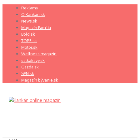
Preskočiť
Reklama
na
O Kankan.sk
obsah
News.sk
Magazín Família
Bold.sk
TOP5.sk
Motor.sk
Wellness magazin
salkakavy.sk
Gazda.sk
SEN.sk
Magazín bývanie.sk