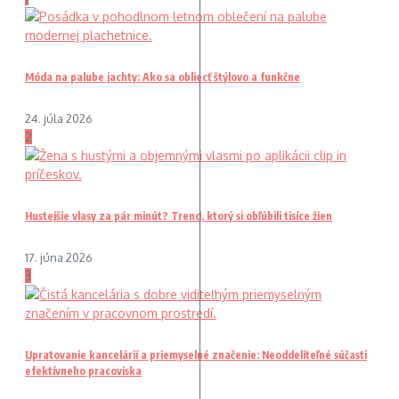
Móda na palube jachty: Ako sa obliecť štýlovo a funkčne
24. júla 2026
2
Hustejšie vlasy za pár minút? Trend, ktorý si obľúbili tisíce žien
17. júna 2026
3
Upratovanie kancelárií a priemyselné značenie: Neoddeliteľné súčasti
efektívneho pracoviska