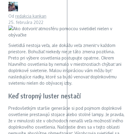
Od
redakcia kankan
25. februára 2022
Svietidlá nestoja veľa, ale dokážu veľa zmeniť v každom
priestore. Bohužiaľ niekedy nie je táto zmena pozitívna.
Preto pri výbere osvetlenia postupujte opatrne. Okrem
hlavného osvetlenia by nemalo v miestnostiach chýbať ani
doplnkové svietenie. Malou inšpiráciou vám môžu byť
nasledujúce riadky, ktoré sa budú venovať doplnkovému
svieteniu nielen do obývacej izby.
Keď stropný luster nestačí
Predovšetkým staršie generácie si pod pojmom doplnkové
osvetlenie prestavujú stojace alebo stolné lampy. Je pravda,
že v minulosti ste v obchodoch nenašli veľa možností iného
doplnkového osvetlenia. Našťastie dnes sa v tejto oblasti
nemusíte absolútne obmedzovať. Výrobcovia svietidiel sa