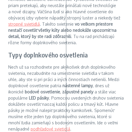
priam pretekajú, aby neustále prinášali nové technológie
a nové dizajny. Väčšina ľudí si ako hlavné osvetlenie do
obývacej izby vyberie nápaditý stropný luster a niekedy tiež
stropné svietidlá
. Takéto svietenie
vo veľkom priestore
nestačí osvetliť všetky kúty alebo nedokáže upozorniť na
detail, ktorý by ste radi zdôraznili
. Tu na rad prichádzajú
rôzne formy doplnkového svietenia.
Typy doplnkového osvetlenia
Nech už sa rozhodnete pre akýkoľvek druh doplnkového
svietenia, nezabudnite na umiestnenie svietidla v takom
uhle, aby ste si pri práci a iných činnostiach netienili. Medzi
doplnkové osvetlenie patria
nástenné lampy
, dnes už
ikonické
bodové osvetlenie
,
zápustné panely
a stále viac
populárne
LED pásiky
. Pomocou uvedených druhov svietenia
dokážete osvetliť naozaj každú policu a tmavý kút. Hlavne
pásiky je možné nalepiť prakticky kamkoľvek. Spomenúť
musíme ešte jeden typ doplnkového svietenia, ktoré si
mnohí ľudia zamieňajú s bodovým osvetlením. Ide o veľmi
nenápadné
podhľadové svietidlá
.