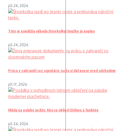
júl 24, 2026
Toto je najväčšia výhoda štvorkolky! Využite ju naplno
júl 24, 2026
Práca v zahraničí cez agentúru: na čo si dať pozor pred odchodom
júl 17, 2026
Móda na palube jachty: Ako sa obliecť štýlovo a funkčne
júl 24, 2026