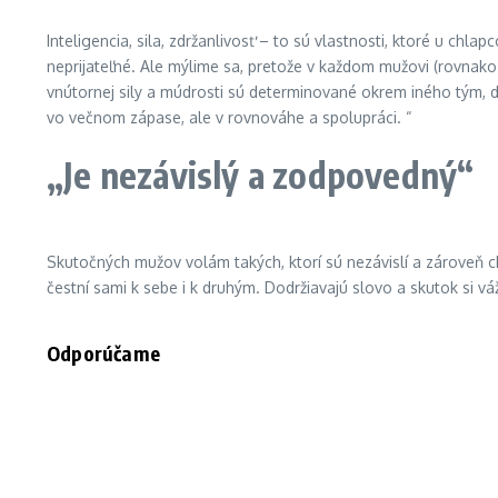
Inteligencia, sila, zdržanlivosť – to sú vlastnosti, ktoré u ch
neprijateľné. Ale mýlime sa, pretože v každom mužovi (rovnako 
vnútornej sily a múdrosti sú determinované okrem iného tým, do
vo večnom zápase, ale v rovnováhe a spolupráci. “
„Je nezávislý a zodpovedný“
Skutočných mužov volám takých, ktorí sú nezávislí a zároveň ch
čestní sami k sebe i k druhým. Dodržiavajú slovo a skutok si váž
Odporúčame