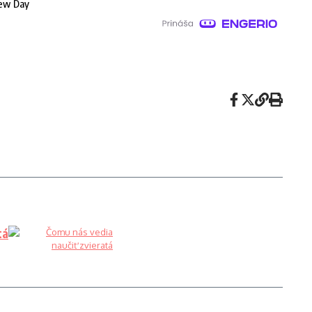
ew Day
tá