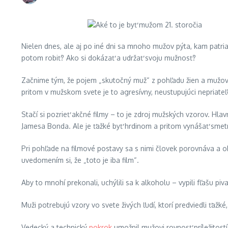
Nielen dnes, ale aj po iné dni sa mnoho mužov pýta, kam patr
potom robiť? Ako si dokázať a udržať svoju mužnosť?
Začnime tým, že pojem „skutočný muž“ z pohľadu žien a mužov pre
pritom v mužskom svete je to agresívny, neustupujúci nepriate
Stačí si pozrieť akčné filmy – to je zdroj mužských vzorov. Hla
Jamesa Bonda. Ale je ťažké byť hrdinom a pritom vynášať smet
Pri pohľade na filmové postavy sa s nimi človek porovnáva a o
uvedomením si, že „toto je iba film“.
Aby to mnohí prekonali, uchýlili sa k alkoholu – vypili fľašu p
Muži potrebujú vzory vo svete živých ľudí, ktorí predviedli ťaž
Vedecký a technický
pokrok
umožnil mužovi rovnosť príležitostí