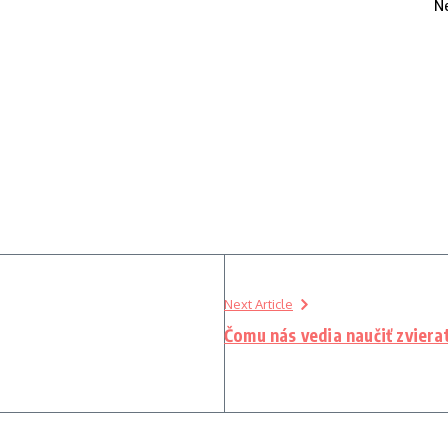
N
Next Article
Čomu nás vedia naučiť zviera