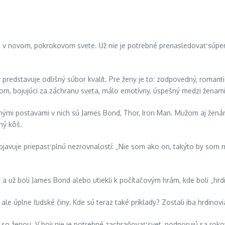
ia v novom, pokrokovom svete. Už nie je potrebné prenasledovať súper
dstavuje odlišný súbor kvalít. Pre ženy je to: zodpovedný, romantický,
ľom, bojujúci za záchranu sveta, málo emotívny, úspešný medzi ženami
vnými postavami v nich sú James Bond, Thor, Iron Man. Mužom aj ženám 
ný kôš.
bjavuje priepasť plnú nezrovnalostí: „Nie som ako on, takýto by som
iva a už boli James Bond alebo utiekli k počítačovým hrám, kde boli „
ké, ale úplne ľudské činy. Kde sú teraz také príklady? Zostali iba hrdi
 so ženou. V boji nie je potrebné zachraňovať svet, podporujú sa rokov