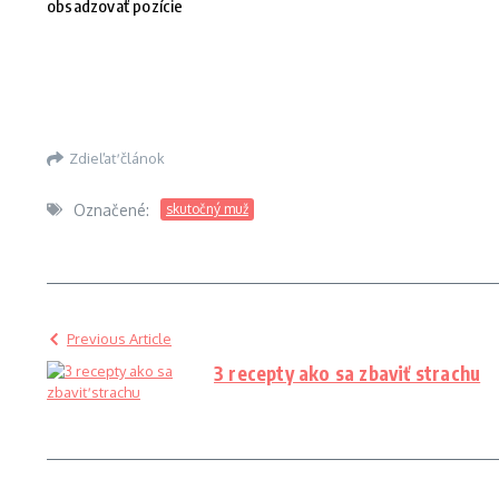
obsadzovať pozície
Zdieľať článok
Označené:
skutočný muž
Previous Article
3 recepty ako sa zbaviť strachu