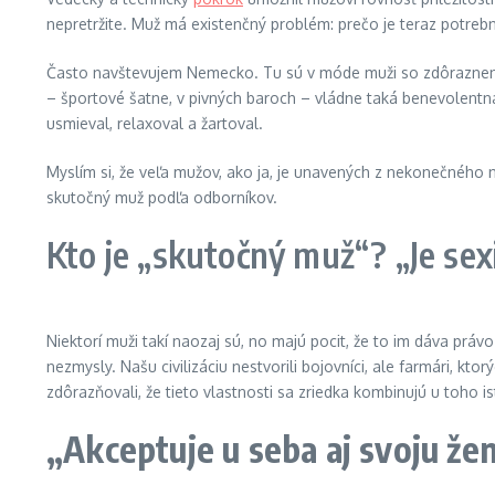
nepretržite. Muž má existenčný problém: prečo je teraz potrebný
Často navštevujem Nemecko. Tu sú v móde muži so zdôrazneným 
– športové šatne, v pivných baroch – vládne taká benevolentn
usmieval, relaxoval a žartoval.
Myslím si, že veľa mužov, ako ja, je unavených z nekonečného 
skutočný muž podľa odborníkov.
Kto je „skutočný muž“? „Je se
Niektorí muži takí naozaj sú, no majú pocit, že to im dáva práv
nezmysly. Našu civilizáciu nestvorili bojovníci, ale farmári, 
zdôrazňovali, že tieto vlastnosti sa zriedka kombinujú u toho is
„Akceptuje u seba aj svoju že