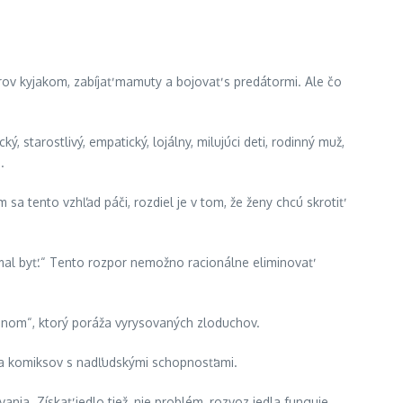
ov kyjakom, zabíjať mamuty a bojovať s predátormi. Ale čo
 starostlivý, empatický, lojálny, milujúci deti, rodinný muž,
.
sa tento vzhľad páči, rozdiel je v tom, že ženy chcú skrotiť
 mal byť.“ Tento rozpor nemožno racionálne eliminovať
hrdinom“, ktorý poráža vyrysovaných zloduchov.
novia komiksov s nadľudskými schopnosťami.
ania. Získať jedlo tiež, nie problém, rozvoz jedla funguje