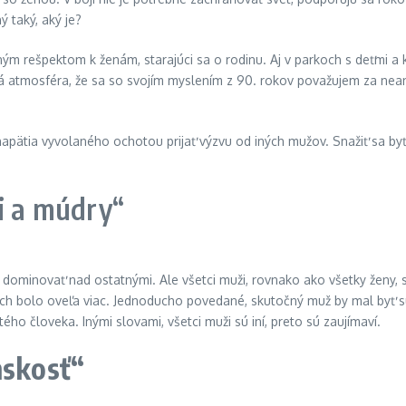
 taký, aký je?
rešpektom k ženám, starajúci sa o rodinu. Aj v parkoch s deťmi a k
á atmosféra, že sa so svojím myslením z 90. rokov považujem za nean
napätia vyvolaného ochotou prijať výzvu od iných mužov. Snažiť sa byť
xi a múdry“
o dominovať nad ostatnými. Ale všetci muži, rovnako ako všetky ženy, 
ktorých bolo oveľa viac. Jednoducho povedané, skutočný muž by mal byť
tého človeka. Inými slovami, všetci muži sú iní, preto sú zaujímaví.
nskosť“