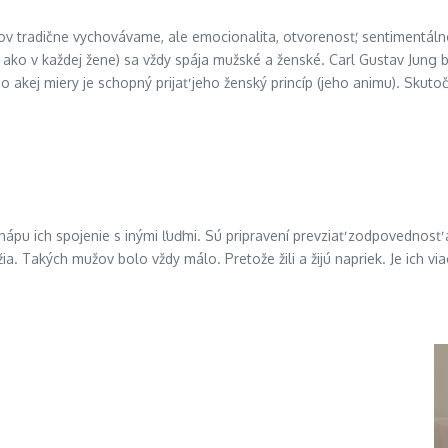
lapcov tradične vychovávame, ale emocionalita, otvorenosť, sentimentál
ako v každej žene) sa vždy spája mužské a ženské. Carl Gustav Jung bo
 akej miery je schopný prijať jeho ženský princíp (jeho animu). Skuto
ápu ich spojenie s inými ľuďmi. Sú pripravení prevziať zodpovednosť a
ia. Takých mužov bolo vždy málo. Pretože žili a žijú napriek. Je ich vi