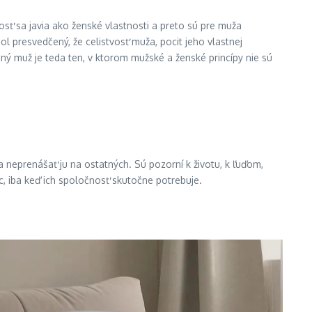
nosť sa javia ako ženské vlastnosti a preto sú pre muža
l presvedčený, že celistvosť muža, pocit jeho vlastnej
čný muž je teda ten, v ktorom mužské a ženské princípy nie sú
 neprenášať ju na ostatných. Sú pozorní k životu, k ľuďom,
ac, iba keď ich spoločnosť skutočne potrebuje.