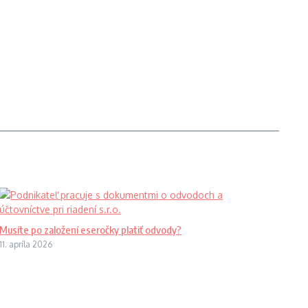
Musíte po založení eseročky platiť odvody?
11. apríla 2026