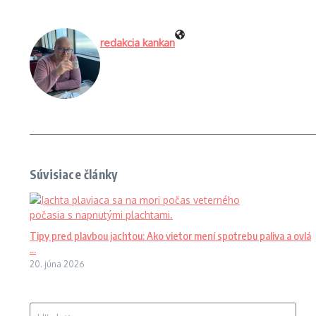
redakcia kankan
Súvisiace články
Tipy pred plavbou jachtou: Ako vietor mení spotrebu paliva a ovlá
...
20. júna 2026
Hľadať: