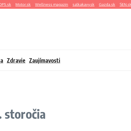
OP5.sk
Motor.sk
Wellness magazin
salkakavy.sk
Gazda.sk
SEN.s
sa
Zdravie
Zaujímavosti
 storočia