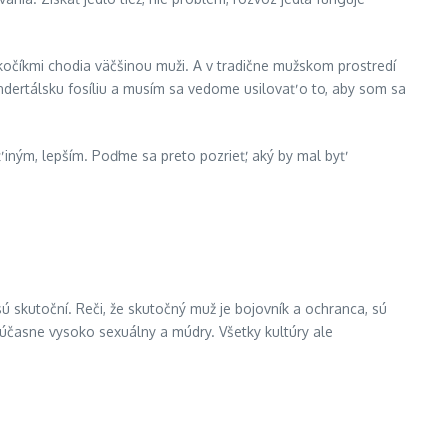
očíkmi chodia väčšinou muži. A v tradične mužskom prostredí
dertálsku fosíliu a musím sa vedome usilovať o to, aby som sa
 iným, lepším. Poďme sa preto pozrieť, aký by mal byť
sú skutoční. Reči, že skutočný muž je bojovník a ochranca, sú
 súčasne vysoko sexuálny a múdry. Všetky kultúry ale