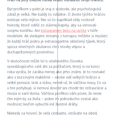
Byť profíkom v pokri je vraj o slobode, ale psychologická
záťaž je veľká. Nie každý to zvládne. O živote týchto hráčov
existuje veľa mýtov. Nie sú to napríklad vždy rockové
hviezdy, ktoré odišli zo slávnej kapely, aby sa venovali
svojmu koníčku. Ani
Instagrameri žijúci na jachte
v húfe
modeliek. Ak sledujete streamy z turnajov, môžete si myslieť,
že každý hráč pokru je extravagantne oblečený týpek, ktorý
spoza slnečných okuliarov chrlí stovky vtipov a
duchaprítomných postrehov.
V skutočnosti môže ísť o utiahnutého človeka
vysedávajúceho celé dni za počítačom, ktorý si na konci
roka vyráta, že zarába menej ako jeho známi. Je to rovnaké
ako s burzovými maklérmi – okolie vidí veľkých hráčov a
veľké peniaze, lesk a slávu, nevidí už, že väčšina masy, čo sa
v hre pohybuje, si nemusí dovoliť ani chodiť do reštaurácie a
musia si variť doma. Väčšina profíkov vám povie, že nevie
čím iným by sa živila – poker im jednoducho zostal ako
možnosť, keď im vybuchli iné životné dráhy.
Niekedy sa hovorí, že veľa cestujete, vstávate na obed,