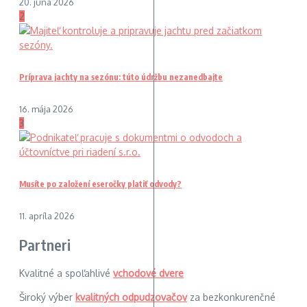
20. júna 2026
2
Príprava jachty na sezónu: túto údržbu nezanedbajte
16. mája 2026
3
Musíte po založení eseročky platiť odvody?
11. apríla 2026
Partneri
Kvalitné a spoľahlivé
vchodové dvere
Široký výber
kvalitných odpudzovačov
za bezkonkurenčné