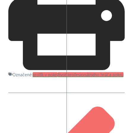
Označené:
profík v pokri
život profesionálneho hráča pokru