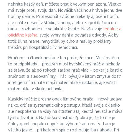
nehráte každý deň, môžete prísť k veľkým peniazom. Všetko
má svoje proti, svoju daň. Nováčik väčšinou hráva jednu dve
hodiny denne. Profesionál zvládne niekedy aj osem hodín,
ale určite nesedí v štúdiu, v herni, alebo za počítačom do
rána – rozhodne nie veľakrát v živote. Navštevuje
legálne a
oficiálne kasína
, svoje výhry daní a odvádza odvody. Ak by
totiž žil na hrane, nevydržal by dlho a mal by problémy
trebárs pri hospitalizácii v nemocnici.
Hráčom sa človek nestane len preto, že chce. Musí mať na
to predpoklady – predtým musí byť skúsený hráč a niekedy
sa stáva, že až po rokoch zarába hráč viac – poker je časti o
zručnosti a sledovaní hry. Hráči bývajú v istom zmysle dosť
inteligentní a určite majú matematické nadanie, aj keď ich
matematika v škole nebavila.
Klasický hráč je presný opak filmového hráča – nevyhľadáva
riziko, drží sa systematického postupu, hľadá svoje okienko,
ale nespolieha sa vždy na šťastenu (aj keď tá neustále máva
týmto životom). Najhoršia vlastnosť pokru je, že to nie je
úplny gambling ako napríklad výherné automaty. Tam je
všetko jasné – pri každom spine rozhoduje iba náhoda. Pri