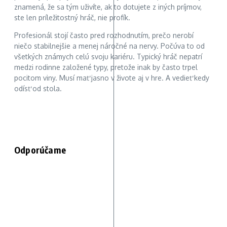
znamená, že sa tým uživíte, ak to dotujete z iných príjmov,
ste len príležitostný hráč, nie profík.
Profesionál stojí často pred rozhodnutím, prečo nerobí
niečo stabilnejšie a menej náročné na nervy. Počúva to od
všetkých známych celú svoju kariéru. Typický hráč nepatrí
medzi rodinne založené typy, pretože inak by často trpel
pocitom viny. Musí mať jasno v živote aj v hre. A vedieť kedy
odísť od stola.
Odporúčame