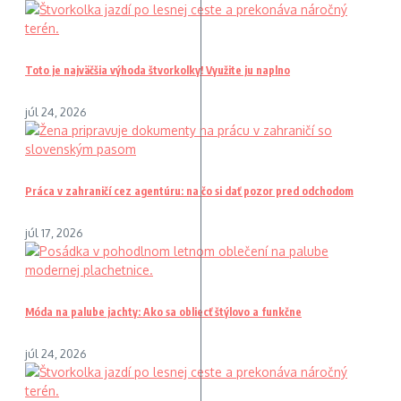
Toto je najväčšia výhoda štvorkolky! Využite ju naplno
júl 24, 2026
Práca v zahraničí cez agentúru: na čo si dať pozor pred odchodom
júl 17, 2026
Móda na palube jachty: Ako sa obliecť štýlovo a funkčne
júl 24, 2026