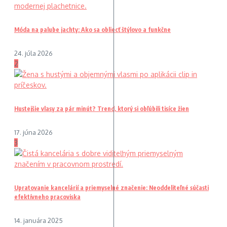
Móda na palube jachty: Ako sa obliecť štýlovo a funkčne
24. júla 2026
2
Hustejšie vlasy za pár minút? Trend, ktorý si obľúbili tisíce žien
17. júna 2026
3
Upratovanie kancelárií a priemyselné značenie: Neoddeliteľné súčasti
efektívneho pracoviska
14. januára 2025