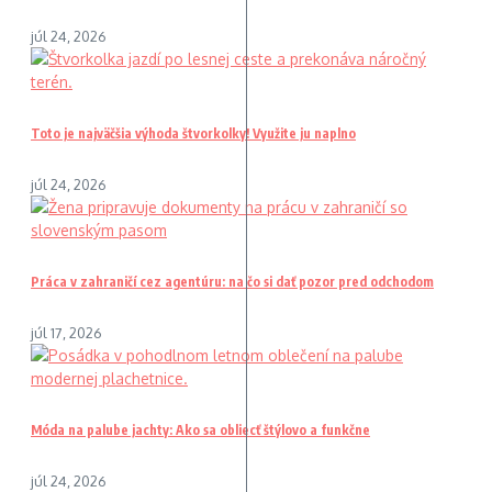
júl 24, 2026
Toto je najväčšia výhoda štvorkolky! Využite ju naplno
júl 24, 2026
Práca v zahraničí cez agentúru: na čo si dať pozor pred odchodom
júl 17, 2026
Móda na palube jachty: Ako sa obliecť štýlovo a funkčne
júl 24, 2026