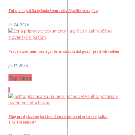
Toto je najväčšia výhoda štvorkolky! Využite ju naplno
júl 24, 2026
Práca v zahraničí cez agentúru: na čo si dať pozor pred odchodom
júl 17, 2026
Top témy
1
Tipy pred plavbou jachtou: Ako vietor mení spotrebu paliva
a ovládateľnosť?