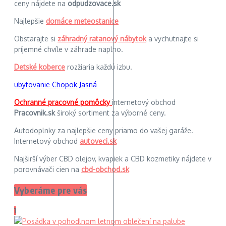
ceny nájdete na
odpudzovace.sk
Najlepšie
domáce meteostanice
Obstarajte si
záhradný ratanový nábytok
a vychutnajte si
príjemné chvíle v záhrade naplno.
Detské koberce
rozžiaria každú izbu.
ubytovanie Chopok Jasná
Ochranné pracovné pomôcky
internetový obchod
Pracovnik.sk
široký sortiment za výborné ceny.
Autodoplnky za najlepšie ceny priamo do vašej garáže.
Internetový obchod
autoveci.sk
Najširší výber CBD olejov, kvapiek a CBD kozmetiky nájdete v
porovnávači cien na
cbd-obchod.sk
Vyberáme pre vás
1