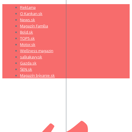
Preskočiť
Reklama
na
O Kankan.sk
obsah
News.sk
Magazín Família
Bold.sk
TOP5.sk
Motor.sk
Wellness magazin
salkakavy.sk
Gazda.sk
SEN.sk
Magazín bývanie.sk