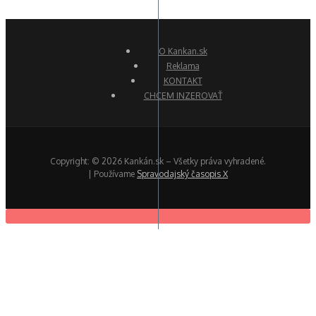
O Kankan.sk
Reklama
KONTAKT
CHCEM INZEROVAŤ
Copyright: © 2026 Kankán.sk – Všetky práva vyhradené.
| Používame
Spravodajský časopis X