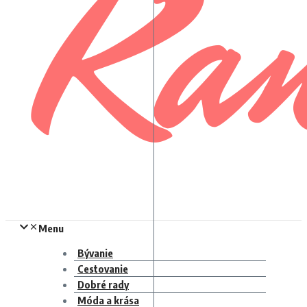
Menu
Bývanie
Cestovanie
Dobré rady
Móda a krása