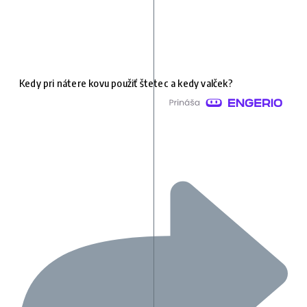
Kedy pri nátere kovu použiť štetec a kedy valček?