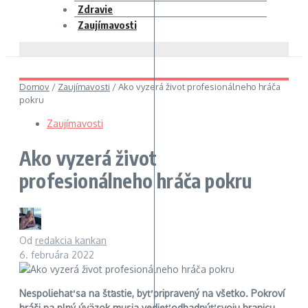
Zdravie
Zaujímavosti
Domov
/
Zaujímavosti
/
Ako vyzerá život profesionálneho hráča
pokru
Zaujímavosti
Ako vyzerá život
profesionálneho hráča pokru
Od
redakcia kankan
6. februára 2022
Nespoliehať sa na šťastie, byť pripravený na všetko. Pokroví
hráči na plný úväzok musia vedieť odhadnúť svoju hranicu.