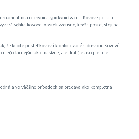
 ornamentmi a rôznymi atypickými tvarmi. Kovové postele
 vyzerá vďaka kovovej posteli vzdušne, keďže posteľ stojí na
tak, že kúpite posteľ kovovú kombinované s drevom. Kovové
 niečo lacnejšie ako masívne, ale drahšie ako postele
ýhodná a vo väčšine prípadoch sa predáva ako kompletná