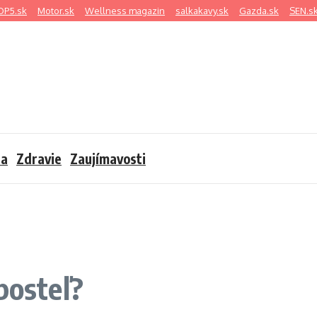
OP5.sk
Motor.sk
Wellness magazin
salkakavy.sk
Gazda.sk
SEN.s
sa
Zdravie
Zaujímavosti
posteľ?