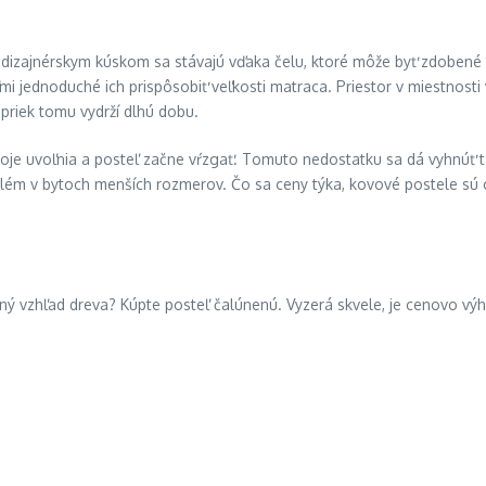
 dizajnérskym kúskom sa stávajú vďaka čelu, ktoré môže byť zdobené
mi jednoduché ich prispôsobiť veľkosti matraca. Priestor v miestnosti
priek tomu vydrží dlhú dobu.
poje uvoľnia a posteľ začne vŕzgať. Tomuto nedostatku sa dá vyhnúť 
lém v bytoch menších rozmerov. Čo sa ceny týka, kovové postele sú o
čný vzhľad dreva? Kúpte posteľ čalúnenú. Vyzerá skvele, je cenovo v