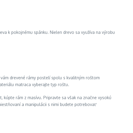
pieva k pokojnému spánku. Nielen drevo sa využíva na výrobu
ň vám drevené rámy postelí spolu s kvalitným roštom
ateriálu matraca vyberajte typ roštu.
ot, kúpte rám z masívu. Pripravte sa však na značne vysokú
miestňovaní a manipulácii s nimi budete potrebovať