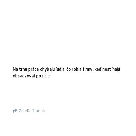
Na trhu práce chýbajú ľudia: čo robia firmy, keď nestíhajú
obsadzovať pozície
Zdieľať článok