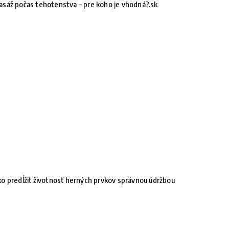
sáž počas tehotenstva – pre koho je vhodná?.sk
o predĺžiť životnosť herných prvkov správnou údržbou