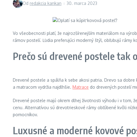
Od
redakcia kankan
30. marca 2023
Vo všeobecnosti platí, že najrozšírenejším materiálom na výro
rámov postelí. Ľudia preferujúci moderný štýl, obľubujú rámy
Prečo sú drevené postele tak 
Drevené postele a spálňa k sebe akosi patria. Drevo sa dobre
a matracom vydržia najdlhšie.
Matrace
do drevených postelí mu
Drevené postele majú okrem dlhej životnosti výhodu i v tom, že
cenu. Alternatívou sú drevotrieskové rámy obľúbené kvôli nízke
pomocníkov.
Luxusné a moderné kovové po