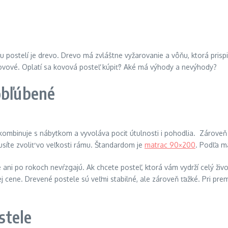
bu postelí je drevo. Drevo má zvláštne vyžarovanie a vôňu, ktorá pris
 kovové. Oplatí sa kovová posteľ kúpiť? Aké má výhody a nevýhody?
obľúbené
 kombinuje s nábytkom a vyvoláva pocit útulnosti i pohodlia. Zárove
síte zvoliť vo veľkosti rámu. Štandardom je
matrac 90×200
. Podľa m
 ani po rokoch nevŕzgajú. Ak chcete posteľ, ktorá vám vydrží celý živ
j cene. Drevené postele sú veľmi stabilné, ale zároveň ťažké. Pri pre
stele