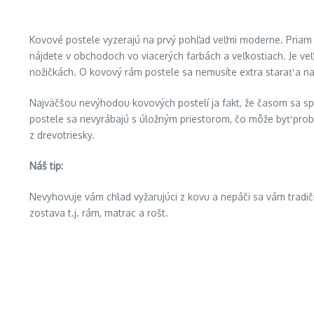
Kovové postele vyzerajú na prvý pohľad veľmi moderne. Priam
nájdete v obchodoch vo viacerých farbách a veľkostiach. Je veľ
nožičkách. O kovový rám postele sa nemusíte extra starať a na
Najväčšou nevýhodou kovových postelí ja fakt, že časom sa s
postele sa nevyrábajú s úložným priestorom, čo môže byť prob
z drevotriesky.
Náš tip:
Nevyhovuje vám chlad vyžarujúci z kovu a nepáči sa vám tradi
zostava t.j. rám, matrac a rošt.