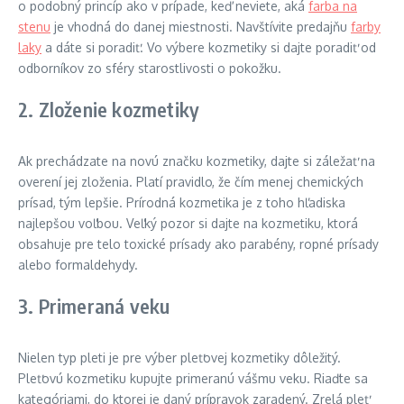
o podobný princíp ako v prípade, keď neviete, aká
farba na
stenu
je vhodná do danej miestnosti. Navštívite predajňu
farby
laky
a dáte si poradiť. Vo výbere kozmetiky si dajte poradiť od
odborníkov zo sféry starostlivosti o pokožku.
2. Zloženie kozmetiky
Ak prechádzate na novú značku kozmetiky, dajte si záležať na
overení jej zloženia. Platí pravidlo, že čím menej chemických
prísad, tým lepšie. Prírodná kozmetika je z toho hľadiska
najlepšou voľbou. Veľký pozor si dajte na kozmetiku, ktorá
obsahuje pre telo toxické prísady ako parabény, ropné prísady
alebo formaldehydy.
3. Primeraná veku
Nielen typ pleti je pre výber pleťovej kozmetiky dôležitý.
Pleťovú kozmetiku kupujte primeranú vášmu veku. Riaďte sa
kategóriami, do ktorej je daný prípravok zaradený. Zrelá pleť