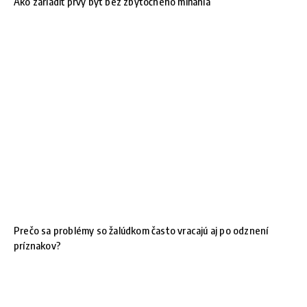
Ako zariadiť prvý byt bez zbytočného míňania
Prečo sa problémy so žalúdkom často vracajú aj po odznení
príznakov?