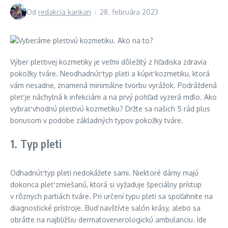
Od
redakcia kankan
28. februára 2023
Výber pleťovej kozmetiky je veľmi dôležitý z hľadiska zdravia
pokožky tváre. Neodhadnúť typ pleti a kúpiť kozmetiku, ktorá
vám nesadne, znamená minimálne tvorbu vyrážok. Podráždená
pleť je náchylná k infekciám a na prvý pohľad vyzerá mdlo. Ako
vybrať vhodnú pleťovú kozmetiku? Držte sa našich 5 rád plus
bonusom v podobe základných typov pokožky tváre.
1. Typ pleti
Odhadnúť typ pleti nedokážete sami. Niektoré dámy majú
dokonca pleť zmiešanú, ktorá si vyžaduje špeciálny prístup
v rôznych partiách tváre. Pri určení typu pleti sa spoľahnite na
diagnostické prístroje. Buď navštívte salón krásy, alebo sa
obráťte na najbližšiu dermatovenerologickú ambulanciu. Ide