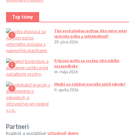
Top témy
Tipy pred plavbou jachtou: Ako vietor mení
1
spotrebu paliva a ovládateľnosť?
20. júna 2026
Príprava jachty na sezónu: túto údržbu
2
nezanedbajte
16. mája 2026
Musíte po založení eseročky platiť odvody?
3
11. apríla 2026
Partneri
Kvalitné a spoľahlivé
vchodové dvere