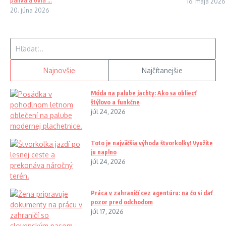
16. mája 2026
20. júna 2026
Hľadať:
Najnovšie
Najčítanejšie
Móda na palube jachty: Ako sa obliecť
štýlovo a funkčne
júl 24, 2026
Toto je najväčšia výhoda štvorkolky! Využite
ju naplno
júl 24, 2026
Práca v zahraničí cez agentúru: na čo si dať
pozor pred odchodom
júl 17, 2026