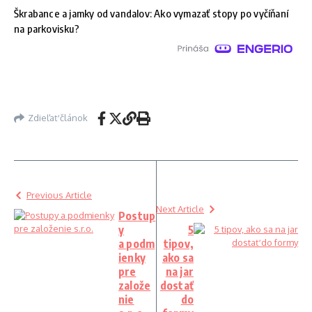
Škrabance a jamky od vandalov: Ako vymazať stopy po vyčíňaní
na parkovisku?
Zdieľať článok
Previous Article
Next Article
Postup
y
5
a podm
tipov,
ienky
ako sa
pre
na jar
založe
dostať
nie
do