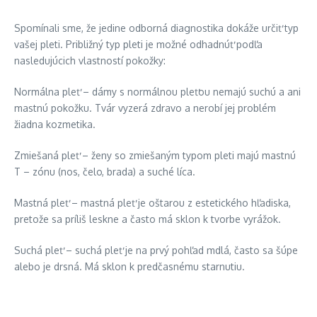
Spomínali sme, že jedine odborná diagnostika dokáže určiť typ
vašej pleti. Približný typ pleti je možné odhadnúť podľa
nasledujúcich vlastností pokožky:
Normálna pleť – dámy s normálnou pleťou nemajú suchú a ani
mastnú pokožku. Tvár vyzerá zdravo a nerobí jej problém
žiadna kozmetika.
Zmiešaná pleť – ženy so zmiešaným typom pleti majú mastnú
T – zónu (nos, čelo, brada) a suché líca.
Mastná pleť – mastná pleť je oštarou z estetického hľadiska,
pretože sa príliš leskne a často má sklon k tvorbe vyrážok.
Suchá pleť – suchá pleť je na prvý pohľad mdlá, často sa šúpe
alebo je drsná. Má sklon k predčasnému starnutiu.