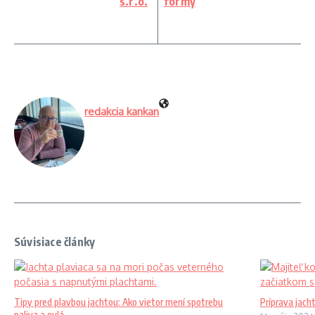
s.r.o.
formy
redakcia kankan
Súvisiace články
Tipy pred plavbou jachtou: Ako vietor mení spotrebu
Príprava jach
paliva a ovlá ...