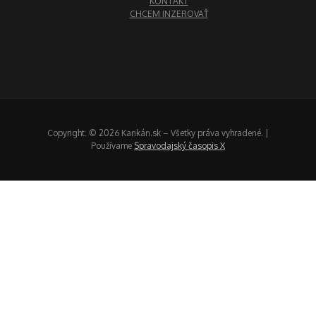
KONTAKT
CHCEM INZEROVAŤ
Copyright: © 2026 Kankán.sk – Všetky práva vyhradené. |
Používame
Spravodajský časopis X