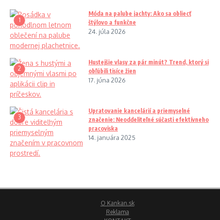
Móda na palube jachty: Ako sa obliecť
1
štýlovo a funkčne
24. júla 2026
Hustejšie vlasy za pár minút? Trend, ktorý si
2
obľúbili tisíce žien
17. júna 2026
Upratovanie kancelárií a priemyselné
3
značenie: Neoddeliteľné súčasti efektívneho
pracoviska
14. januára 2025
O Kankan.sk
Reklama