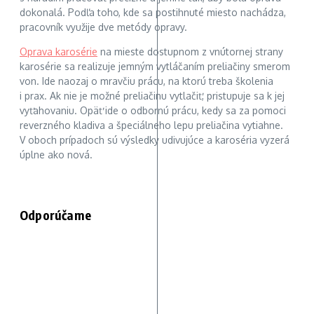
dokonalá. Podľa toho, kde sa postihnuté miesto nachádza,
pracovník využije dve metódy opravy.
Oprava karosérie
na mieste dostupnom z vnútornej strany
karosérie sa realizuje jemným vytláčaním preliačiny smerom
von. Ide naozaj o mravčiu prácu, na ktorú treba školenia
i prax. Ak nie je možné preliačinu vytlačiť, pristupuje sa k jej
vyťahovaniu. Opäť ide o odbornú prácu, kedy sa za pomoci
reverzného kladiva a špeciálneho lepu preliačina vytiahne.
V oboch prípadoch sú výsledky udivujúce a karoséria vyzerá
úplne ako nová.
Odporúčame