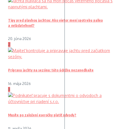
Tipy pred plavbou jachtou: Ako vietor mení spotrebu paliva
a ovládateľnosť?
20. júna 2026
2
Príprava jachty na sezónu: túto údržbu nezanedbajte
16. mája 2026
3
Musíte po založení eseročky platiť odvody?
11. apríla 2026