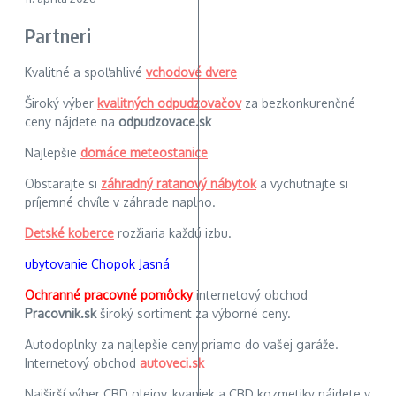
Partneri
Kvalitné a spoľahlivé
vchodové dvere
Široký výber
kvalitných odpudzovačov
za bezkonkurenčné
ceny nájdete na
odpudzovace.sk
Najlepšie
domáce meteostanice
Obstarajte si
záhradný ratanový nábytok
a vychutnajte si
príjemné chvíle v záhrade naplno.
Detské koberce
rozžiaria každú izbu.
ubytovanie Chopok Jasná
Ochranné pracovné pomôcky
internetový obchod
Pracovnik.sk
široký sortiment za výborné ceny.
Autodoplnky za najlepšie ceny priamo do vašej garáže.
Internetový obchod
autoveci.sk
Najširší výber CBD olejov, kvapiek a CBD kozmetiky nájdete v