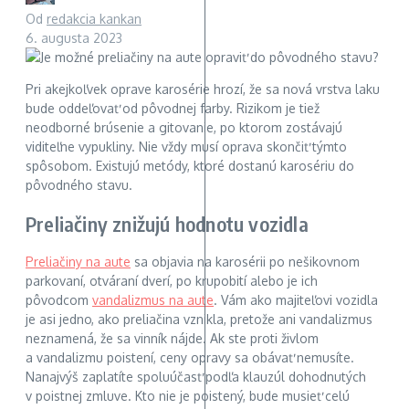
Od
redakcia kankan
6. augusta 2023
Pri akejkoľvek oprave karosérie hrozí, že sa nová vrstva laku
bude oddeľovať od pôvodnej farby. Rizikom je tiež
neodborné brúsenie a gitovanie, po ktorom zostávajú
viditeľne vypukliny. Nie vždy musí oprava skončiť týmto
spôsobom. Existujú metódy, ktoré dostanú karosériu do
pôvodného stavu.
Preliačiny znižujú hodnotu vozidla
Preliačiny na aute
sa objavia na karosérii po nešikovnom
parkovaní, otváraní dverí, po krupobití alebo je ich
pôvodcom
vandalizmus na aute
. Vám ako majiteľovi vozidla
je asi jedno, ako preliačina vznikla, pretože ani vandalizmus
neznamená, že sa vinník nájde. Ak ste proti živlom
a vandalizmu poistení, ceny opravy sa obávať nemusíte.
Nanajvýš zaplatíte spoluúčasť podľa klauzúl dohodnutých
v poistnej zmluve. Kto nie je poistený, bude musieť celú