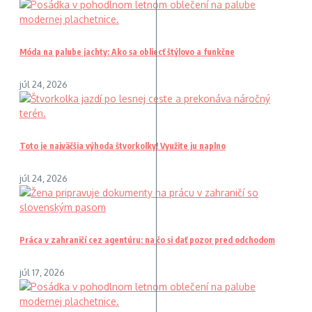
Móda na palube jachty: Ako sa obliecť štýlovo a funkčne
júl 24, 2026
Toto je najväčšia výhoda štvorkolky! Využite ju naplno
júl 24, 2026
Práca v zahraničí cez agentúru: na čo si dať pozor pred odchodom
júl 17, 2026