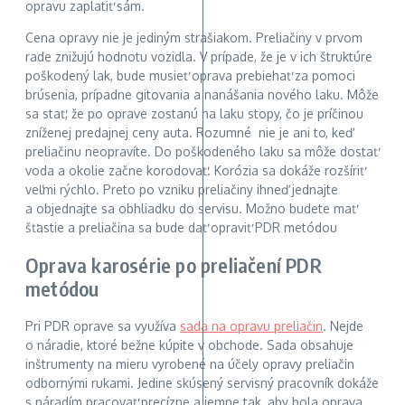
opravu zaplatiť sám.
Cena opravy nie je jediným strašiakom. Preliačiny v prvom
rade znižujú hodnotu vozidla. V prípade, že je v ich štruktúre
poškodený lak, bude musieť oprava prebiehať za pomoci
brúsenia, prípadne gitovania a nanášania nového laku. Môže
sa stať, že po oprave zostanú na laku stopy, čo je príčinou
zníženej predajnej ceny auta. Rozumné nie je ani to, keď
preliačinu neopravíte. Do poškodeného laku sa môže dostať
voda a okolie začne korodovať. Korózia sa dokáže rozšíriť
veľmi rýchlo. Preto po vzniku preliačiny ihneď jednajte
a objednajte sa obhliadku do servisu. Možno budete mať
šťastie a preliačina sa bude dať opraviť PDR metódou
Oprava karosérie po preliačení PDR
metódou
Pri PDR oprave sa využíva
sada na opravu preliačin
. Nejde
o náradie, ktoré bežne kúpite v obchode. Sada obsahuje
inštrumenty na mieru vyrobené na účely opravy preliačin
odbornými rukami. Jedine skúsený servisný pracovník dokáže
s náradím pracovať precízne a jemne tak, aby bola oprava