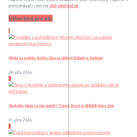
porovnávači cien na
cbd-obchod.sk
Vyberáme pre vás
1
Móda na palube jachty: Ako sa obliecť štýlovo a funkčne
24. júla 2026
2
Hustejšie vlasy za pár minút? Trend, ktorý si obľúbili tisíce žien
17. júna 2026
3