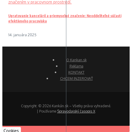
Upratovanie kancelárií a priemyselné značenie: Neoddeliteľné súčasti
efektívneho pracoviska
14. januára 2025
O Kankan.sk
Reklama
KONTAKT
CHCEM INZEROVAŤ
Copyright: © 2026 Kankán.sk – Všetky práva vyhradené.
| Používame
Spravodajský časopis X
Cookies