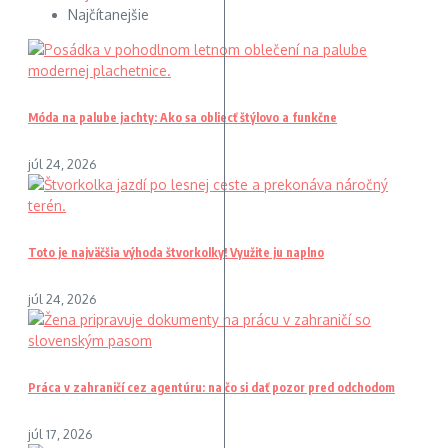
Najčítanejšie
Móda na palube jachty: Ako sa obliecť štýlovo a funkčne
júl 24, 2026
Toto je najväčšia výhoda štvorkolky! Využite ju naplno
júl 24, 2026
Práca v zahraničí cez agentúru: na čo si dať pozor pred odchodom
júl 17, 2026