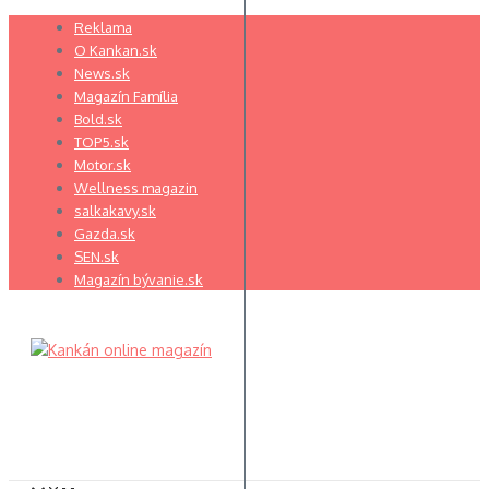
Preskočiť
Reklama
na
O Kankan.sk
obsah
News.sk
Magazín Família
Bold.sk
TOP5.sk
Motor.sk
Wellness magazin
salkakavy.sk
Gazda.sk
SEN.sk
Magazín bývanie.sk