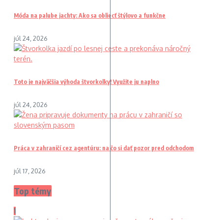
Móda na palube jachty: Ako sa obliecť štýlovo a funkčne
júl 24, 2026
Toto je najväčšia výhoda štvorkolky! Využite ju naplno
júl 24, 2026
Práca v zahraničí cez agentúru: na čo si dať pozor pred odchodom
júl 17, 2026
Top témy
1