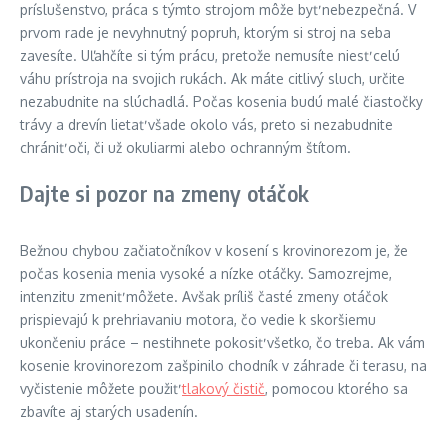
príslušenstvo, práca s týmto strojom môže byť nebezpečná. V
prvom rade je nevyhnutný popruh, ktorým si stroj na seba
zavesíte. Uľahčíte si tým prácu, pretože nemusíte niesť celú
váhu prístroja na svojich rukách. Ak máte citlivý sluch, určite
nezabudnite na slúchadlá. Počas kosenia budú malé čiastočky
trávy a drevín lietať všade okolo vás, preto si nezabudnite
chrániť oči, či už okuliarmi alebo ochranným štítom.
Dajte si pozor na zmeny otáčok
Bežnou chybou začiatočníkov v kosení s krovinorezom je, že
počas kosenia menia vysoké a nízke otáčky. Samozrejme,
intenzitu zmeniť môžete. Avšak príliš časté zmeny otáčok
prispievajú k prehriavaniu motora, čo vedie k skoršiemu
ukončeniu práce – nestihnete pokosiť všetko, čo treba. Ak vám
kosenie krovinorezom zašpinilo chodník v záhrade či terasu, na
vyčistenie môžete použiť
tlakový čistič
, pomocou ktorého sa
zbavíte aj starých usadenín.