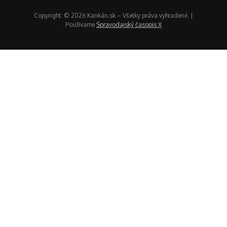
Copyright: © 2026 Kankán.sk – Všetky práva vyhradené. |
Používame
Spravodajský časopis X