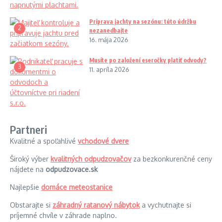
Príprava jachty na sezónu: túto údržbu
2
nezanedbajte
16. mája 2026
Musíte po založení eseročky platiť odvody?
3
11. apríla 2026
Partneri
Kvalitné a spoľahlivé
vchodové dvere
Široký výber
kvalitných odpudzovačov
za bezkonkurenčné ceny
nájdete na
odpudzovace.sk
Najlepšie
domáce meteostanice
Obstarajte si
záhradný ratanový nábytok
a vychutnajte si
príjemné chvíle v záhrade naplno.