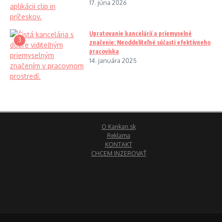
17. júna 2026
Upratovanie kancelárií a priemyselné
3
značenie: Neoddeliteľné súčasti efektívneho
pracoviska
14. januára 2025
O Kankan.sk
Reklama
KONTAKT
CHCEM INZEROVAŤ