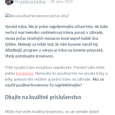
Od
redakcia kankan
28. júna 2023
Vysoká tráva. Nie je práve najpríjemnejšia súčasť leta. Ak ľudia
nechcú mať niekoľko centimetrový trávny porast v záhrade,
musia počas slnečných mesiacov kosiť aspoň každé dva
týždne. Niekedy sa môže stať, že nám kosenie naruší iný,
dôležitejší, program a odrazu je tráva na kosenie privysoká.
Vtedy potrebujete krovinorez.
Príliš vysokú trávu kosačkou nepokosíte. Pomôcť vám môže
jedine
krovinorez
. Nemusíte ho používať len na vysoké trávy a
kríky, pokosiť ním môžete aj bežnú trávu na záhrade.
Ako sa
naučiť používať krovinorez čo najefektívnejšie?
Dbajte na kvalitné príslušenstvo
Môže mať veľmi kvalitný krovinorez, no ak nemáte dobré