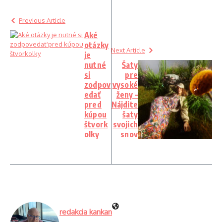
Previous Article
Aké
otázky
Next Article
je
nutné
Šaty
si
pre
zodpov
vysoké
edať
ženy –
pred
Nájdite
kúpou
šaty
štvork
svojich
olky
snov
redakcia kankan