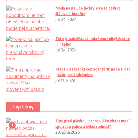
Móda na palube jachty: Ako sa obliecť
štýlovo a funkčne
júl 24, 2026
Toto je najväčšia výhoda štvorkolky! Využite
ju naplno
júl 24, 2026
Práca v zahraničí cez agentúru: na čo si dať
pozor pred odchodom
júl 17, 2026
Top témy
Tipy pred plavbou jachtou: Ako vietor mení
1
spotrebu paliva a ovládateľnosť?
20. júna 2026