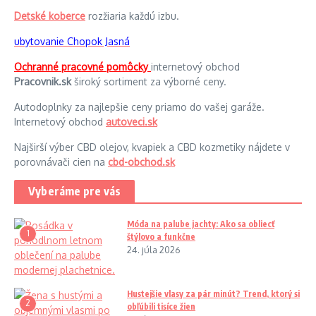
Detské koberce
rozžiaria každú izbu.
ubytovanie Chopok Jasná
Ochranné pracovné pomôcky
internetový obchod
Pracovnik.sk
široký sortiment za výborné ceny.
Autodoplnky za najlepšie ceny priamo do vašej garáže.
Internetový obchod
autoveci.sk
Najširší výber CBD olejov, kvapiek a CBD kozmetiky nájdete v
porovnávači cien na
cbd-obchod.sk
Vyberáme pre vás
Móda na palube jachty: Ako sa obliecť
1
štýlovo a funkčne
24. júla 2026
Hustejšie vlasy za pár minút? Trend, ktorý si
2
obľúbili tisíce žien