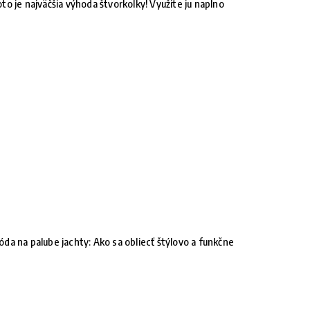
to je najväčšia výhoda štvorkolky! Využite ju naplno
da na palube jachty: Ako sa obliecť štýlovo a funkčne