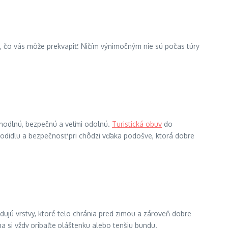
 to, čo vás môže prekvapiť. Ničím výnimočným nie sú počas túry
pohodlnú, bezpečnú a veľmi odolnú.
Turistická obuv
do
odidlu a bezpečnosť pri chôdzi vďaka podošve, ktorá dobre
dujú vrstvy, ktoré telo chránia pred zimou a zároveň dobre
a si vždy pribaľte pláštenku alebo tenšiu bundu.