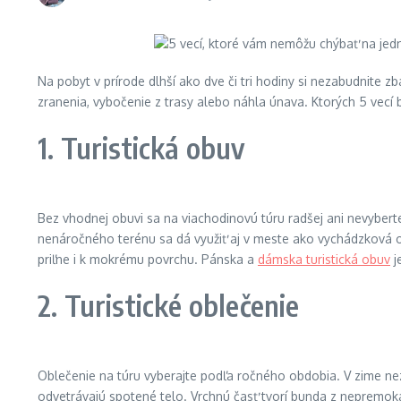
Na pobyt v prírode dlhší ako dve či tri hodiny si nezabudnite z
zranenia, vybočenie z trasy alebo náhla únava. Ktorých 5 vec
1. Turistická obuv
Bez vhodnej obuvi sa na viachodinovú túru radšej ani nevybert
nenáročného terénu sa dá využiť aj v meste ako vychádzková o
priľne i k mokrému povrchu. Pánska a
dámska turistická obuv
j
2. Turistické oblečenie
Oblečenie na túru vyberajte podľa ročného obdobia. V zime neza
odvetrávajú spotené telo. Vrchnú časť tvorí bunda z nepremokav