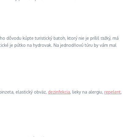
o dôvodu kúpte turistický batoh, ktorý nie je príliš ťažký, má
ktické je pútko na hydrovak. Na jednodňovú túru by vám mal
pinzeta, elastický obväz,
dezinfekcia
, lieky na alergiu,
repelent
,