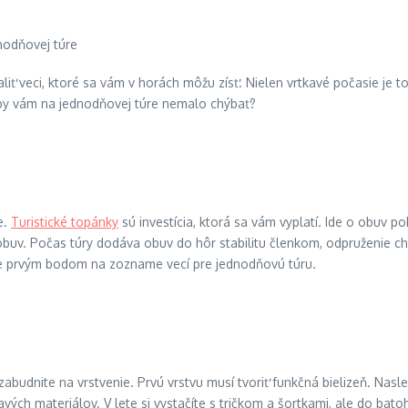
baliť veci, ktoré sa vám v horách môžu zísť. Nielen vrtkavé počasie je
í by vám na jednodňovej túre nemalo chýbať?
e.
Turistické topánky
sú investícia, ktorá sa vám vyplatí. Ide o obuv 
buv. Počas túry dodáva obuv do hôr stabilitu členkom, odpruženie ch
e prvým bodom na zozname vecí pre jednodňovú túru.
budnite na vrstvenie. Prvú vrstvu musí tvoriť funkčná bielizeň. Nasle
ých materiálov. V lete si vystačíte s tričkom a šortkami, ale do batoh