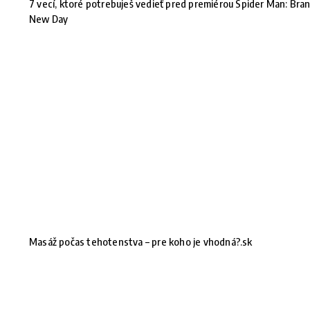
7 vecí, ktoré potrebuješ vedieť pred premiérou Spider Man: Bra
New Day
Masáž počas tehotenstva – pre koho je vhodná?.sk