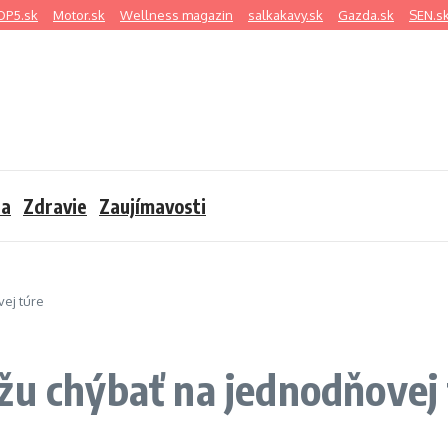
OP5.sk
Motor.sk
Wellness magazin
salkakavy.sk
Gazda.sk
SEN.s
sa
Zdravie
Zaujímavosti
ej túre
žu chýbať na jednodňovej