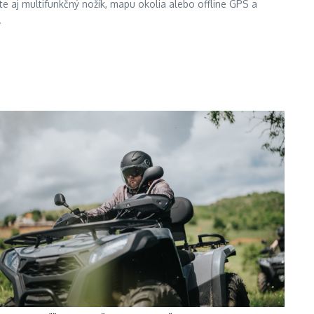
te aj multifunkčný nožík, mapu okolia alebo offline GPS a
.