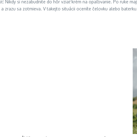
liť. Nikdy si nezabudnite do hôr vziať krém na opaľovanie. Po ruke maj
 a zrazu sa zotmieva. V takejto situácii oceníte čelovku alebo baterku