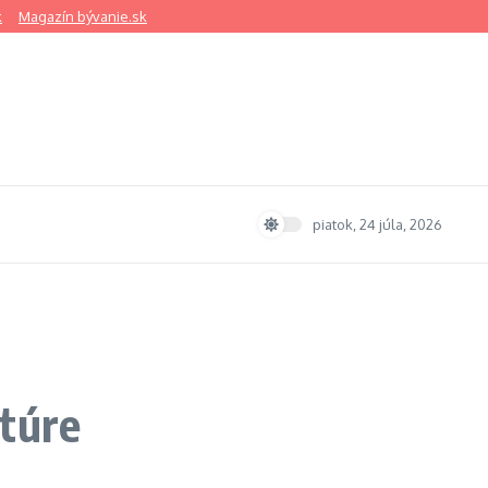
k
Magazín bývanie.sk
piatok, 24 júla, 2026
 túre