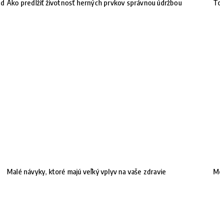
nd
Ako predĺžiť životnosť herných prvkov správnou údržbou
To
Malé návyky, ktoré majú veľký vplyv na vaše zdravie
Mó