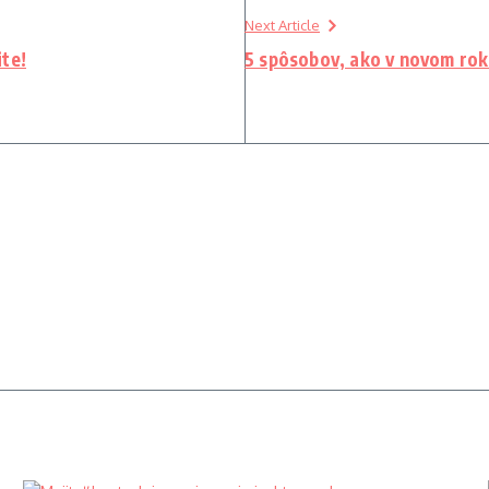
Next Article
te!
5 spôsobov, ako v novom roku