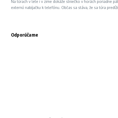
Na túrach v lete i v zime dokáže slniečko v horách poriadne pá
externú nabíjačku k telefónu. Občas sa stáva, že sa túra predĺži
Odporúčame