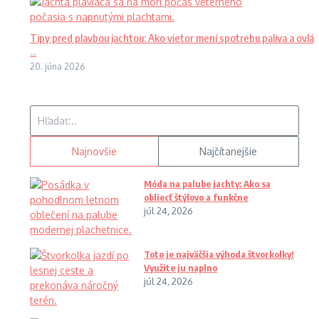
Tipy pred plavbou jachtou: Ako vietor mení spotrebu paliva a ovlá
...
20. júna 2026
Hľadať:
Najnovšie
Najčítanejšie
Móda na palube jachty: Ako sa
obliecť štýlovo a funkčne
júl 24, 2026
Toto je najväčšia výhoda štvorkolky!
Využite ju naplno
júl 24, 2026