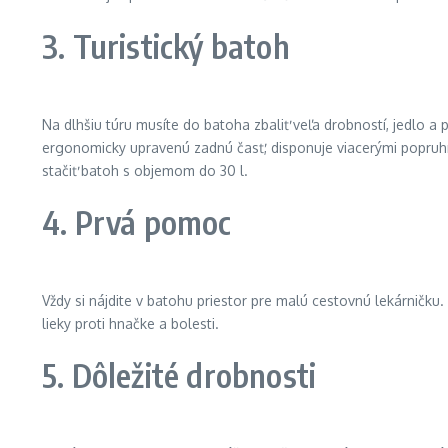
3. Turistický batoh
Na dlhšiu túru musíte do batoha zbaliť veľa drobností, jedlo a p
ergonomicky upravenú zadnú časť, disponuje viacerými popruhm
stačiť batoh s objemom do 30 l.
4. Prvá pomoc
Vždy si nájdite v batohu priestor pre malú cestovnú lekárničku.
lieky proti hnačke a bolesti.
5. Dôležité drobnosti