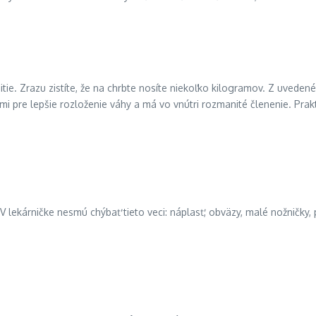
itie. Zrazu zistíte, že na chrbte nosíte niekoľko kilogramov. Z uvedenéh
i pre lepšie rozloženie váhy a má vo vnútri rozmanité členenie. Pra
 V lekárničke nesmú chýbať tieto veci: náplasť, obväzy, malé nožničky, 