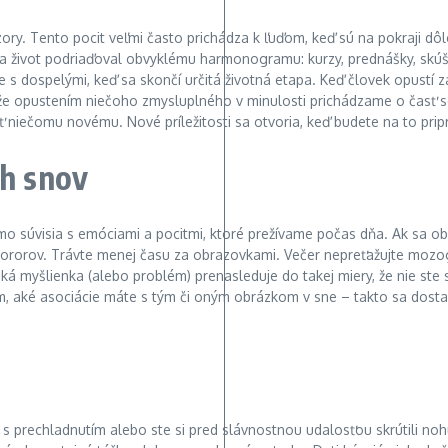
ory. Tento pocit veľmi často prichádza k ľuďom, keď sú na pokraji dôle
sa život podriaďoval obvyklému harmonogramu: kurzy, prednášky, skúšky
eje s dospelými, keď sa skončí určitá životná etapa. Keď človek opustí
 že opustením niečoho zmysluplného v minulosti prichádzame o časť se
 niečomu novému. Nové príležitosti sa otvoria, keď budete na to pripr
ch snov
 súvisia s emóciami a pocitmi, ktoré prežívame počas dňa. Ak sa o
rorov. Trávte menej času za obrazovkami. Večer nepreťažujte mozog,
 myšlienka (alebo problém) prenasleduje do takej miery, že nie ste s
ad tým, aké asociácie máte s tým či oným obrázkom v sne – takto sa do
prechladnutím alebo ste si pred slávnostnou udalosťou skrútili noh