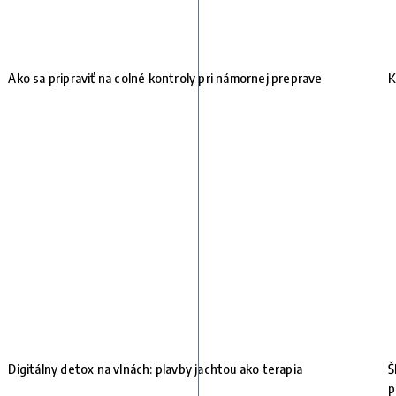
Ako sa pripraviť na colné kontroly pri námornej preprave
K
Digitálny detox na vlnách: plavby jachtou ako terapia
Š
p