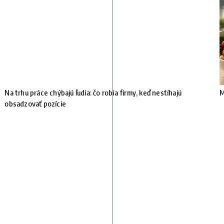
e
Na trhu práce chýbajú ľudia: čo robia firmy, keď nestíhajú
M
obsadzovať pozície