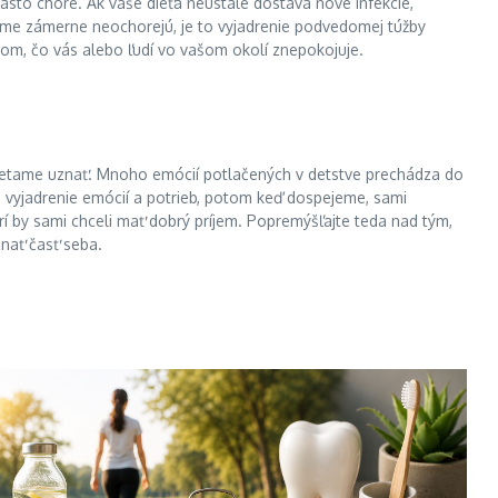
asto choré. Ak vaše dieťa neustále dostáva nové infekcie,
jme zámerne neochorejú, je to vyjadrenie podvedomej túžby
tom, čo vás alebo ľudí vo vašom okolí znepokojuje.
mietame uznať. Mnoho emócií potlačených v detstve prechádza do
né vyjadrenie emócií a potrieb, potom keď dospejeme, sami
orí by sami chceli mať dobrý príjem. Popremýšľajte teda nad tým,
nať časť seba.