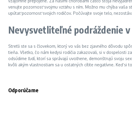
vzájomne prepojené. Za našimi chorobami často stoja nevyjadrené
venujte pozornosť svojmu vzťahu s ním. Možno mu chýba vaša sta
upútať pozornosť svojich rodičov. Počúvajte svoje telo, nezostá
Nevysvetliteľné podráždenie v 
Stretli ste sa s človekom, ktorý vo vás bez zjavného dôvodu sp
tieňa. Všetko, čo nám kedysi rodičia zakazovali, si v dospelosti 
odsúdime ľudí, ktorí sa správajú uvoľnene, demonštrujú svoju sexu
kvôli akým vlastnostiam sa u ostatných cítite negatívne. Keď si
Odporúčame