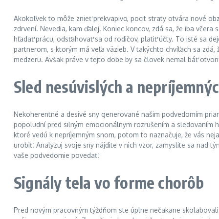
Akokoľvek to môže znieť prekvapivo, pocit straty otvára nové obz
zdrvení. Nevedia, kam ďalej. Koniec koncov, zdá sa, že iba včera 
hľadať prácu, odsťahovať sa od rodičov, platiť účty. To isté sa d
partnerom, s ktorým má veľa väzieb. V takýchto chvíľach sa zdá,
medzeru. Avšak práve v tejto dobe by sa človek nemal báť otvoriť
Sled nesúvislých a nepríjemný
Nekoherentné a desivé sny generované našim podvedomím priamo
popoludní pred silným emocionálnym rozrušením a sledovaním ho
ktoré vedú k nepríjemným snom, potom to naznačuje, že vás nejaká
urobiť. Analyzuj svoje sny nájdite v nich vzor, ​​zamyslite sa n
vaše podvedomie povedať.
Signály tela vo forme chorôb
Pred novým pracovným týždňom ste úplne nečakane skolabovali s 