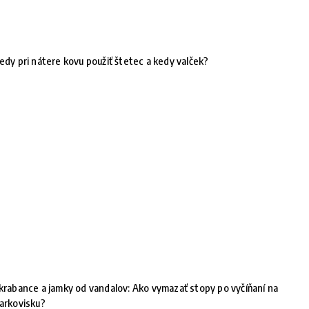
edy pri nátere kovu použiť štetec a kedy valček?
krabance a jamky od vandalov: Ako vymazať stopy po vyčíňaní na
arkovisku?