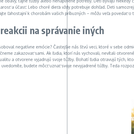
 obavy, tajné túžby alebo nenaplnené potreby. Deti bývajú niekedy č
rosť a účasť. Lebo choré dieťa vždy potrebuje dohľad. Deti samozre
vajte ľahostajní k chorobám vašich príbuzných – môžu veľa povedať o 
reakcii na správanie iných
ôsoboval negatívne emócie? Častejšie nás štvú veci, ktoré v sebe od
začneme zakazovať sami. Ak ľudia, ktorí nás vychovali, nevítali otvore
alitu a otvorene vyjadrujú svoje túžby. Bohatí ľudia otravujú tých, kt
 to uvedomíte, budete môcť uznať svoje nevyjadrené túžby. Teda rozpoz