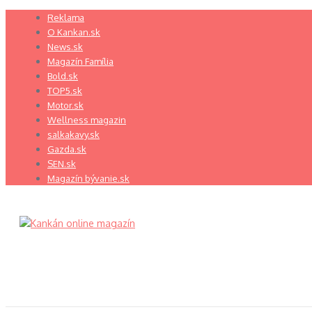
Preskočiť
Reklama
na
O Kankan.sk
obsah
News.sk
Magazín Família
Bold.sk
TOP5.sk
Motor.sk
Wellness magazin
salkakavy.sk
Gazda.sk
SEN.sk
Magazín bývanie.sk