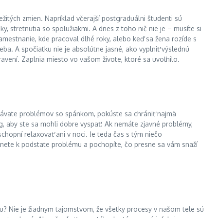
žitých zmien. Napríklad včerajší postgraduálni študenti sú
, stretnutia so spolužiakmi. A dnes z toho nič nie je – musíte si
 zamestnanie, kde pracoval dlhé roky, alebo keď sa žena rozíde s
ba. A spočiatku nie je absolútne jasné, ako vyplniť výslednú
avení. Zaplnia miesto vo vašom živote, ktoré sa uvoľnilo.
bávate problémov so spánkom, pokúste sa chrániť najmä
 aby ste sa mohli dobre vyspať. Ak nemáte zjavné problémy,
chopní relaxovať ani v noci. Je teda čas s tým niečo
stanete k podstate problému a pochopíte, čo presne sa vám snaží
u? Nie je žiadnym tajomstvom, že všetky procesy v našom tele sú