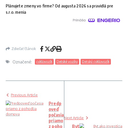
Plánujete zmeny vo firme? Od augusta 2026 sa pravidlá pre
s.r.o. menia
Zdieľať článok
Označené:
cyklovozík
Detské vozíky
Detský cyklovozík
Previous Article
Predp
oveď
počasia
Next Article
priamo
z poho
Byt