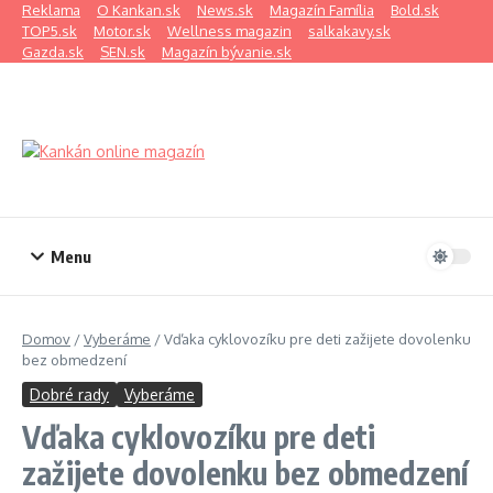
Preskočiť na obsah
Reklama
O Kankan.sk
News.sk
Magazín Família
Bold.sk
TOP5.sk
Motor.sk
Wellness magazin
salkakavy.sk
Gazda.sk
SEN.sk
Magazín bývanie.sk
Menu
Domov
/
Vyberáme
/
Vďaka cyklovozíku pre deti zažijete dovolenku
bez obmedzení
Dobré rady
Vyberáme
Vďaka cyklovozíku pre deti
zažijete dovolenku bez obmedzení