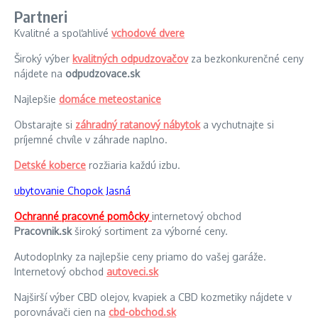
Partneri
Kvalitné a spoľahlivé
vchodové dvere
Široký výber
kvalitných odpudzovačov
za bezkonkurenčné ceny
nájdete na
odpudzovace.sk
Najlepšie
domáce meteostanice
Obstarajte si
záhradný ratanový nábytok
a vychutnajte si
príjemné chvíle v záhrade naplno.
Detské koberce
rozžiaria každú izbu.
ubytovanie Chopok Jasná
Ochranné pracovné pomôcky
internetový obchod
Pracovnik.sk
široký sortiment za výborné ceny.
Autodoplnky za najlepšie ceny priamo do vašej garáže.
Internetový obchod
autoveci.sk
Najširší výber CBD olejov, kvapiek a CBD kozmetiky nájdete v
porovnávači cien na
cbd-obchod.sk