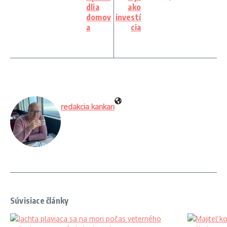
dlia
ako
domov
investí
a
cia
redakcia kankan
Súvisiace články