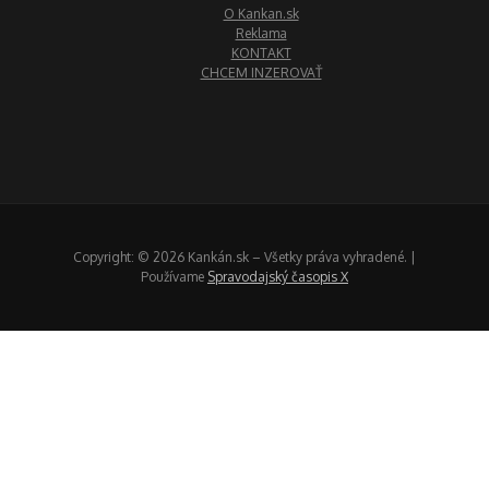
O Kankan.sk
Reklama
KONTAKT
CHCEM INZEROVAŤ
Copyright: © 2026 Kankán.sk – Všetky práva vyhradené. |
Používame
Spravodajský časopis X