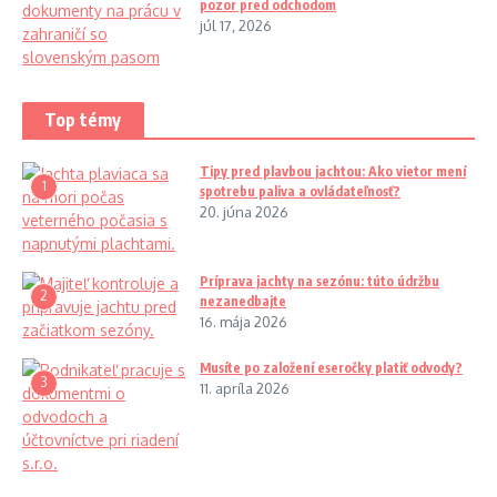
pozor pred odchodom
júl 17, 2026
Top témy
Tipy pred plavbou jachtou: Ako vietor mení
1
spotrebu paliva a ovládateľnosť?
20. júna 2026
Príprava jachty na sezónu: túto údržbu
2
nezanedbajte
16. mája 2026
Musíte po založení eseročky platiť odvody?
3
11. apríla 2026