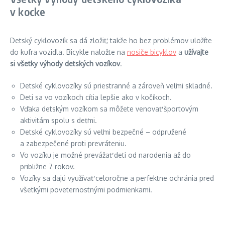
v kocke
Detský cyklovozík sa dá zložiť, takže ho bez problémov uložíte
do kufra vozidla. Bicykle naložte na
nosiče bicyklov
a
užívajte
si všetky výhody detských vozíkov
.
Detské cyklovozíky sú priestranné a zároveň veľmi skladné.
Deti sa vo vozíkoch cítia lepšie ako v kočíkoch.
Vďaka detským vozíkom sa môžete venovať športovým
aktivitám spolu s deťmi.
Detské cyklovozíky sú veľmi bezpečné – odpružené
a zabezpečené proti prevráteniu.
Vo vozíku je možné prevážať deti od narodenia až do
približne 7 rokov.
Vozíky sa dajú využívať celoročne a perfektne ochránia pred
všetkými poveternostnými podmienkami.