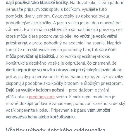
dajú používať ako klasické kočíky
. Na dovolenku si tým pádom
nemusíte pribaliť vozík spolu s kočíkom, využijete túto
pomôcku dva v jednom. Cyklovozíky sú dokonca oveľa
pohodlnejšie ako kočíky. A jazda v nich je pre deti maximálne
zábavná. Po stranách cyklovozíka sa nachádzajú priezory, cez
ktoré môže dieťa pozorovať okolie.
Vo vnútri je vozík veľmi
priestranný
, a preto pohodlný na sedenie i na spanie. Napriek
tomu, že má cyklovozík iný ergonomický tvar, tak
sa v ňom
môžu prevážať aj bábätká
, a to vďaka špeciálnej vložke.
Konštrukcia detského vozíka je odpružená, čo znamená, že
dieťa nepociťuje vo vozíku otrasy ani pri rýchlejšej jazde
alebo
počas jazdy po nerovnom teréne. Samozrejme, že cyklovozíky
disponujú podobne ako kočíky brzdami a úložným priestorom.
Dajú sa využiť v každom počasí
– pred dažďom ochráni
pláštenka a
pred hmyzom
sieťka. K niektorým modelom je
možné dokúpiť prídavné zariadenie, pomocou ktorého si detský
vozík pripevníte k pásu. Pripevnenie k pásu
vám umožní
venovať sa behu alebo korčuľovaniu
.
Všetky výhody detského cyklovozíka