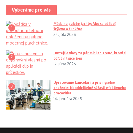
Vyberáme pre vás
Móda na palube jachty: Ako sa obliecť
1
štýlovo a funkčne
24. júla 2026
Hustejšie vlasy za pár minút? Trend, ktorý si
2
obľúbili tisíce žien
17. júna 2026
Upratovanie kancelárií a priemyselné
3
značenie: Neoddeliteľné súčasti efektívneho
pracoviska
14. januára 2025