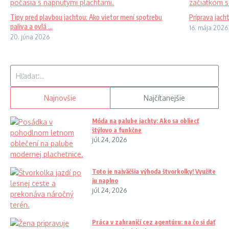
Tipy pred plavbou jachtou: Ako vietor mení spotrebu
Príprava jach
paliva a ovlá ...
16. mája 2026
20. júna 2026
Hľadať:
Najnovšie
Najčítanejšie
Móda na palube jachty: Ako sa obliecť
štýlovo a funkčne
júl 24, 2026
Toto je najväčšia výhoda štvorkolky! Využite
ju naplno
júl 24, 2026
Práca v zahraničí cez agentúru: na čo si dať