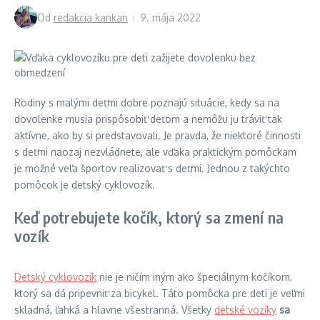
Od
redakcia kankan
9. mája 2022
Rodiny s malými deťmi dobre poznajú situácie, kedy sa na
dovolenke musia prispôsobiť deťom a nemôžu ju tráviť tak
aktívne, ako by si predstavovali. Je pravda, že niektoré činnosti
s deťmi naozaj nezvládnete, ale vďaka praktickým pomôckam
je možné veľa športov realizovať s deťmi. Jednou z takýchto
pomôcok je detský cyklovozík.
Keď potrebujete kočík, ktorý sa zmení na
vozík
Detský cyklovozík
nie je ničím iným ako špeciálnym kočíkom,
ktorý sa dá pripevniť za bicykel. Táto pomôcka pre deti je veľmi
skladná, ľahká a hlavne všestranná. Všetky
detské vozíky
sa