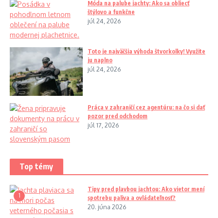
Móda na palube jachty: Ako sa obliecť
štýlovo a funkčne
júl 24, 2026
Toto je najväčšia výhoda štvorkolky! Využite
ju naplno
júl 24, 2026
Práca v zahraničí cez agentúru: na čo si dať
pozor pred odchodom
júl 17, 2026
Top témy
Tipy pred plavbou jachtou: Ako vietor mení
1
spotrebu paliva a ovládateľnosť?
20. júna 2026