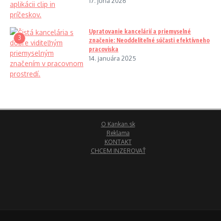
17. júna 2026
Upratovanie kancelárií a priemyselné
3
značenie: Neoddeliteľné súčasti efektívneho
pracoviska
14. januára 2025
O Kankan.sk
Reklama
KONTAKT
CHCEM INZEROVAŤ