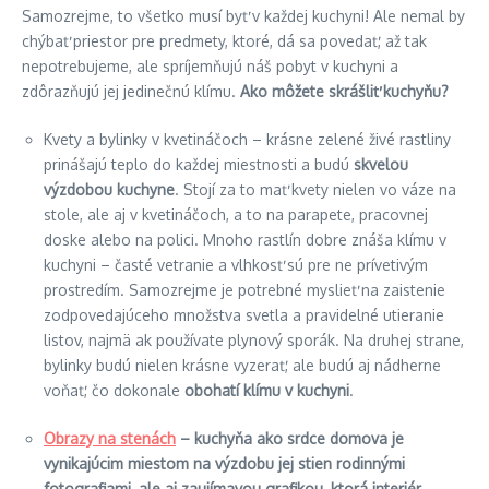
Samozrejme, to všetko musí byť v každej kuchyni! Ale nemal by
chýbať priestor pre predmety, ktoré, dá sa povedať, až tak
nepotrebujeme, ale spríjemňujú náš pobyt v kuchyni a
zdôrazňujú jej jedinečnú klímu.
Ako môžete skrášliť kuchyňu?
Kvety a bylinky v kvetináčoch – krásne zelené živé rastliny
prinášajú teplo do každej miestnosti a budú
skvelou
výzdobou kuchyne
. Stojí za to mať kvety nielen vo váze na
stole, ale aj v kvetináčoch, a to na parapete, pracovnej
doske alebo na polici. Mnoho rastlín dobre znáša klímu v
kuchyni – časté vetranie a vlhkosť sú pre ne prívetivým
prostredím. Samozrejme je potrebné myslieť na zaistenie
zodpovedajúceho množstva svetla a pravidelné utieranie
listov, najmä ak používate plynový sporák. Na druhej strane,
bylinky budú nielen krásne vyzerať, ale budú aj nádherne
voňať, čo dokonale
obohatí klímu v kuchyni
.
Obrazy na stenách
– kuchyňa ako srdce domova je
vynikajúcim miestom na výzdobu jej stien rodinnými
fotografiami, ale aj zaujímavou grafikou, ktorá interiér