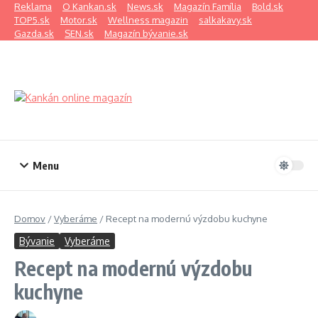
Preskočiť na obsah
Reklama
O Kankan.sk
News.sk
Magazín Família
Bold.sk
TOP5.sk
Motor.sk
Wellness magazin
salkakavy.sk
Gazda.sk
SEN.sk
Magazín bývanie.sk
Menu
Domov
/
Vyberáme
/
Recept na modernú výzdobu kuchyne
Bývanie
Vyberáme
Recept na modernú výzdobu
kuchyne