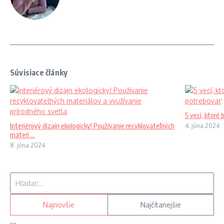
Súvisiace články
5 vecí, ktoré 
Interiérový dizajn ekologicky! Používanie recyklovateľných
4. júna 2024
materi ...
8. júna 2024
Hľadať:
Najnovšie
Najčítanejšie