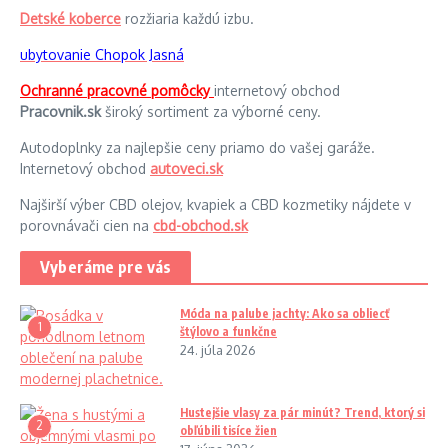
Detské koberce
rozžiaria každú izbu.
ubytovanie Chopok Jasná
Ochranné pracovné pomôcky
internetový obchod
Pracovnik.sk
široký sortiment za výborné ceny.
Autodoplnky za najlepšie ceny priamo do vašej garáže.
Internetový obchod
autoveci.sk
Najširší výber CBD olejov, kvapiek a CBD kozmetiky nájdete v
porovnávači cien na
cbd-obchod.sk
Vyberáme pre vás
Móda na palube jachty: Ako sa obliecť
1
štýlovo a funkčne
24. júla 2026
Hustejšie vlasy za pár minút? Trend, ktorý si
2
obľúbili tisíce žien