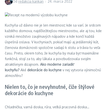
Od
redakcia kankan
24. marca 2022
Kuchyňa už dávno nie je len miestnosť, kde sa varí. Je srdcom
každého domova, najdôležitejšou miestnosťou, ale aj tou, kde
vzniká množstvo zaujímavých nápadov a kde končí každá
úspešná oslava. V kuchyniach, pokiaľ majú aj jedálenský kút,
členovia domácnosti spoločne sadajú k stolu a trávia tu veľa
času. Preto, okrem toho, že kuchyňa by mala byť maximálne
funkčná, stojí za to, aby lákala a povzbudzovala svojím
atraktívnym dizajnom.
Ako moderne zariadiť
kuchyňu?
Aké
dekorácie do kuchyne
v nej vytvoria výnimočnú
atmosféru?
Nielen to, čo je nevyhnutné, čiže štýlové
dekorácie do kuchyne
Chladnička, varná doska, rúra, veľká pracovná doska…