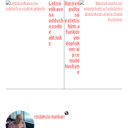
Letná
Barové
výbava
pulty
na
sú
oddych
estetic
a vodn
kým a
é
funkčn
aktivit
ým
y
doplnk
om aj
pre
malé
kuchyn
e
redakcia kankan