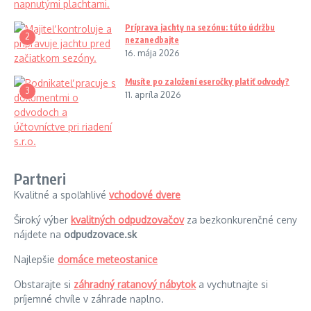
Príprava jachty na sezónu: túto údržbu
2
nezanedbajte
16. mája 2026
Musíte po založení eseročky platiť odvody?
3
11. apríla 2026
Partneri
Kvalitné a spoľahlivé
vchodové dvere
Široký výber
kvalitných odpudzovačov
za bezkonkurenčné ceny
nájdete na
odpudzovace.sk
Najlepšie
domáce meteostanice
Obstarajte si
záhradný ratanový nábytok
a vychutnajte si
príjemné chvíle v záhrade naplno.