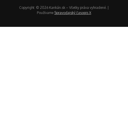
Copyright: © 2026 Kankán.sk – Všetky práva vyhradené. |
Používame
Spravodajský časopis X