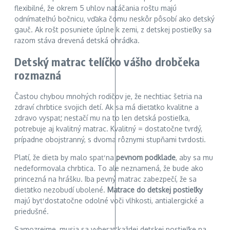
flexibilné, že okrem 5 uhlov natáčania roštu majú
odnímateľnú bočnicu, vďaka čomu neskôr pôsobí ako detský
gauč. Ak rošt posuniete úplne k zemi, z detskej postieľky sa
razom stáva drevená detská ohrádka.
Detský matrac telíčko vášho drobčeka
rozmazná
Častou chybou mnohých rodičov je, že nechtiac šetria na
zdraví chrbtice svojich detí. Ak sa má dieťatko kvalitne a
zdravo vyspať, nestačí mu na to len detská postieľka,
potrebuje aj kvalitný matrac. Kvalitný = dostatočne tvrdý,
prípadne obojstranný, s dvoma rôznymi stupňami tvrdosti.
Platí, že dieťa by malo spať na
pevnom podklade
, aby sa mu
nedeformovala chrbtica. To ale neznamená, že bude ako
princezná na hrášku. Iba pevný matrac zabezpečí, že sa
dieťatko nezobudí ubolené.
Matrace do detskej postieľky
majú byť dostatočne odolné voči vlhkosti, antialergické a
priedušné.
Samozrejme, musia sa vyberať každej detskej postieľke na