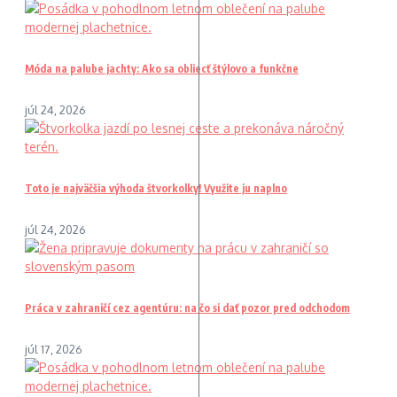
Móda na palube jachty: Ako sa obliecť štýlovo a funkčne
júl 24, 2026
Toto je najväčšia výhoda štvorkolky! Využite ju naplno
júl 24, 2026
Práca v zahraničí cez agentúru: na čo si dať pozor pred odchodom
júl 17, 2026