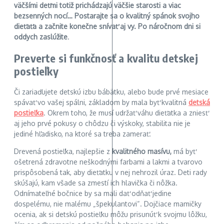
väčšími deťmi totiž prichádzajú väčšie starosti a viac
bezsenných nocí… Postarajte sa o kvalitný spánok svojho
dieťaťa a začnite konečne snívať aj vy. Po náročnom dni si
oddych zaslúžite
.
Preverte si funkčnosť a kvalitu detskej
postieľky
Či zariaďujete detskú izbu bábätku, alebo bude prvé mesiace
spávať vo vašej spálni, základom by mala byť kvalitná
detská
postieľka
. Okrem toho, že musí udržať váhu dieťatka a zniesť
aj jeho prvé pokusy o chôdzu či výskoky, stabilita nie je
jediné hľadisko, na ktoré sa treba zamerať.
Drevená postieľka, najlepšie z
kvalitného masívu,
má byť
ošetrená zdravotne neškodnými farbami a lakmi a tvarovo
prispôsobená tak, aby dieťatku v nej nehrozil úraz. Deti rady
skúšajú, kam všade sa zmestí ich hlavička či nôžka.
Odnímateľné bočnice by sa mali dať odňať jedine
dospelému, nie malému „špekulantovi“. Dojčiace mamičky
ocenia, ak si detskú postieľku môžu prisunúť k svojmu lôžku,