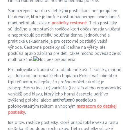
čím sa odbremenia od nočného behania po izbe.
Samozrejme, na trhu s detskými postieľkami nefigurujú len
tie drevené, ktoré je možné obstlať nádhernými hniezdami či
mantinelmi, ale takisto
postieľky cestovné
. Tieto postieľky
sú ideálne aj pre starých rodičov, ktorí občas hostia vnúčatá
a nepotrebujú postieľku používať denne. jednoduché a
praktické uskladnenie je pre cestovné postieľký veľká
výhoda. Cestovné postieľky sú ideálne na výlety, ale
poslúžia aj ako zábrana pre deti, takže možno povedať, že sú
multifunkčné.
Pre milovníkov tradícií sú tu obľúbené koše či kolísky, mnohé
aj s funkciou automatického hojdania Pokiaľ vaše dieťatko
trpí refluxom, najlepšie, čo preňho môžete urobiť, je
zabezpečiť mu kvalitný vankúšik (tzv. klín alebo ergonomický
vankúš) pod hlavu, ktorý jeho hornú časť tela udrží vo
zvýšenej polohe, alebo
antirefluxnú postieľku
s
polohovateľným roštom a vhodným
matracom do detskej
postieľky
.
Ide o tzv. rastúce postieľky, ktoré prispôsobíte veku a rastu
dieťatka až po dobu troch rokov. Tieto postieľky sú také