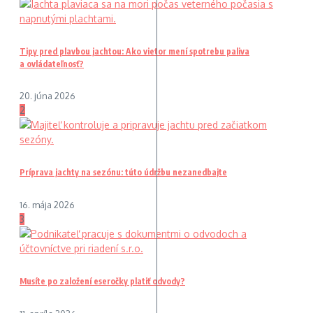
Tipy pred plavbou jachtou: Ako vietor mení spotrebu paliva
a ovládateľnosť?
20. júna 2026
2
Príprava jachty na sezónu: túto údržbu nezanedbajte
16. mája 2026
3
Musíte po založení eseročky platiť odvody?