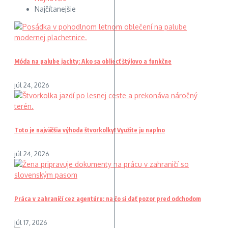
Najčítanejšie
Móda na palube jachty: Ako sa obliecť štýlovo a funkčne
júl 24, 2026
Toto je najväčšia výhoda štvorkolky! Využite ju naplno
júl 24, 2026
Práca v zahraničí cez agentúru: na čo si dať pozor pred odchodom
júl 17, 2026