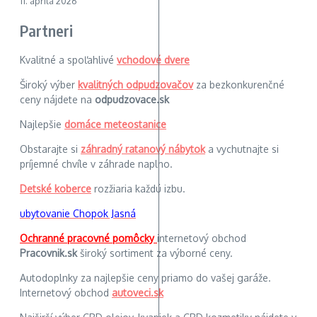
11. apríla 2026
Partneri
Kvalitné a spoľahlivé
vchodové dvere
Široký výber
kvalitných odpudzovačov
za bezkonkurenčné
ceny nájdete na
odpudzovace.sk
Najlepšie
domáce meteostanice
Obstarajte si
záhradný ratanový nábytok
a vychutnajte si
príjemné chvíle v záhrade naplno.
Detské koberce
rozžiaria každú izbu.
ubytovanie Chopok Jasná
Ochranné pracovné pomôcky
internetový obchod
Pracovnik.sk
široký sortiment za výborné ceny.
Autodoplnky za najlepšie ceny priamo do vašej garáže.
Internetový obchod
autoveci.sk