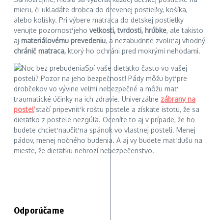
mieru, či ukladáte drobca do drevenej postieľky, košíka,
alebo kolísky. Pri výbere matraca do detskej postieľky
venujte pozornosť jeho
veľkosti, tvrdosti, hrúbke
, ale takisto
aj
materiálovému prevedeniu
, a nezabudnite zvoliť aj vhodný
chránič matraca,
ktorý ho ochráni pred mokrými nehodami.
Spí vaše dieťatko často vo vašej
posteli? Pozor na jeho bezpečnosť! Pády môžu byť pre
drobčekov vo vývine veľmi nebezpečné a môžu mať
traumatické účinky na ich zdravie. Univerzálne
zábrany na
posteľ
stačí pripevniť k roštu postele a získate istotu, že sa
dieťatko z postele nezgúľa. Oceníte to aj v prípade, že ho
budete chcieť naučiť na spánok vo vlastnej posteli. Menej
pádov, menej nočného budenia. A aj vy budete mať dušu na
mieste, že dieťatku nehrozí nebezpečenstvo.
Odporúčame