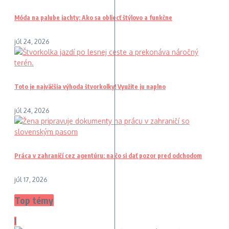
Móda na palube jachty: Ako sa obliecť štýlovo a funkčne
júl 24, 2026
Toto je najväčšia výhoda štvorkolky! Využite ju naplno
júl 24, 2026
Práca v zahraničí cez agentúru: na čo si dať pozor pred odchodom
júl 17, 2026
Top témy
1