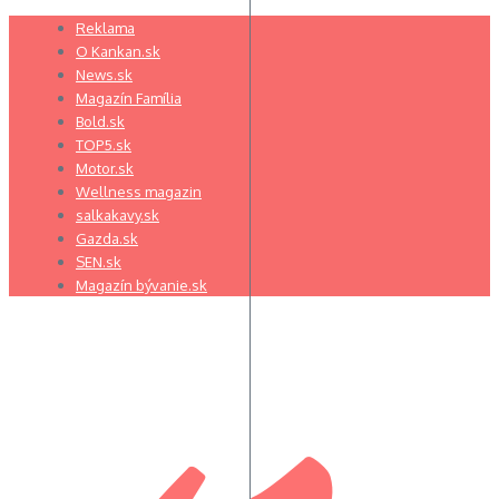
Preskočiť
Reklama
na
O Kankan.sk
obsah
News.sk
Magazín Família
Bold.sk
TOP5.sk
Motor.sk
Wellness magazin
salkakavy.sk
Gazda.sk
SEN.sk
Magazín bývanie.sk