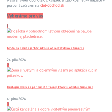
Najširší výber CBD olejov, kvapiek a CBD kozmetiky nájdete v
porovnávači cien na
cbd-obchod.sk
Vyberáme pre vás
1
Móda na palube jachty: Ako sa obliecť štýlovo a funkčne
24. júla 2026
2
Hustejšie vlasy za pár minút? Trend, ktorý si obľúbili tisíce žien
17. júna 2026
3