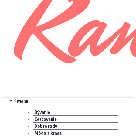
Menu
Bývanie
Cestovanie
Dobré rady
Móda a krása