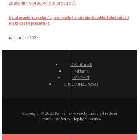
Upratovanie kancelárií a priemyselné značenie: Neoddeliteľné súčasti
efektívneho pracoviska
14. januára 2025
O Kankan.sk
Reklama
KONTAKT
CHCEM INZEROVAŤ
Copyright: © 2026 Kankán.sk – Všetky práva vyhradené.
| Používame
Spravodajský časopis X