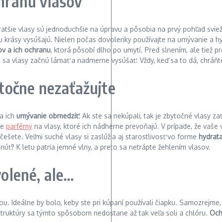
chranu vlasov
atšie vlasy sú jednoduchšie na úpravu a pôsobia na prvý pohľad sviež
 krásy vysúšajú. Nielen počas dovolenky používajte na umývanie a hydr
ov a ich ochranu
, ktorá pôsobí dlho po umytí. Pred slnením, ale tiež 
 sa vlasy začnú lámať a nadmerne vysúšať. Vždy, keď sa to dá, chráň
ytočne nezaťažujte
a ich
umývanie obmedziť
. Ak ste sa nekúpali, tak je zbytočné vlasy 
ne
parfémy
na vlasy, ktoré ich nádherne prevoňajú. V prípade, že vaše 
češete. Veľmi suché vlasy si zaslúžia aj starostlivosť vo forme
hydrat
ť? K letu patria jemné vlny, a preto sa netrápte žehlením vlasov.
volené, ale…
u. Ideálne by bolo, keby ste pri kúpaní používali čiapku. Samozrejme,
 štruktúry sa týmto spôsobom nedostane až tak veľa soli a chlóru.
Och