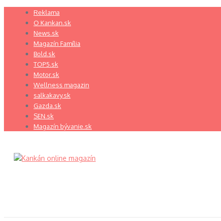
Preskočiť
Reklama
na
O Kankan.sk
obsah
News.sk
Magazín Família
Bold.sk
TOP5.sk
Motor.sk
Wellness magazin
salkakavy.sk
Gazda.sk
SEN.sk
Magazín bývanie.sk