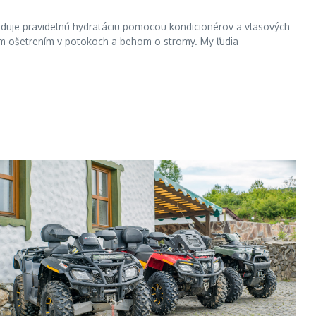
yžaduje pravidelnú hydratáciu pomocou kondicionérov a vlasových
ným ošetrením v potokoch a behom o stromy. My ľudia