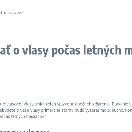
ných mesiacov?
rať o vlasy počas letných 
 o vlasoch. Vlasy trpia nielen vplyvom slnečného žiarenia. Plávanie v 
 nebudete o vaše vlasy primerane starať, budú vyzerať mdlo, sucho, ko
 počas letných mesiacov?