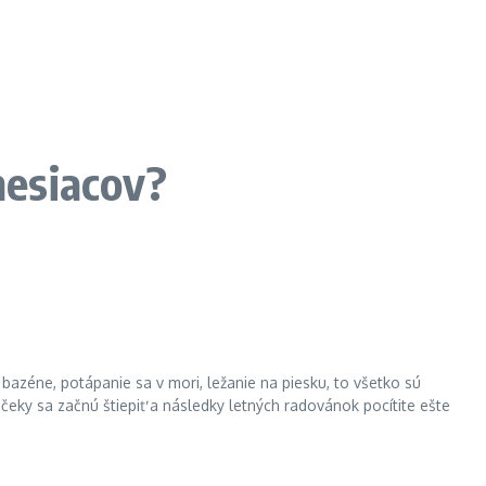
mesiacov?
bazéne, potápanie sa v mori, ležanie na piesku, to všetko sú
nčeky sa začnú štiepiť a následky letných radovánok pocítite ešte