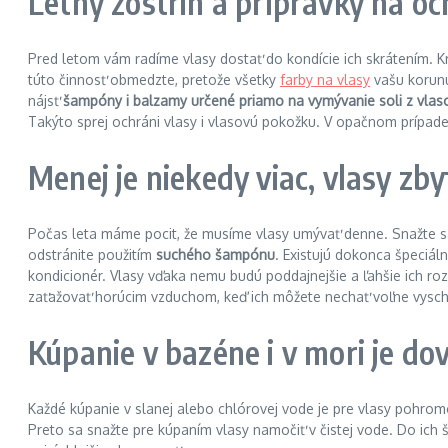
Letný zostrih a prípravky na o
Pred letom vám radíme vlasy dostať do kondície ich skrátením. Kr
túto činnosť obmedzte, pretože všetky
farby na vlasy
vašu korunu
nájsť
šampóny i balzamy určené priamo na vymývanie soli z vlas
Takýto sprej ochráni vlasy i vlasovú pokožku. V opačnom prípade
Menej je niekedy viac, vlasy zb
Počas leta máme pocit, že musíme vlasy umývať denne. Snažte s
odstránite použitím
suchého šampónu
. Existujú dokonca špeciál
kondicionér. Vlasy vďaka nemu budú poddajnejšie a ľahšie ich roz
zaťažovať horúcim vzduchom, keď ich môžete nechať voľne vyschnú
Kúpanie v bazéne i v mori je do
Každé kúpanie v slanej alebo chlórovej vode je pre vlasy pohromo
Preto sa snažte pre kúpaním vlasy namočiť v čistej vode. Do ich