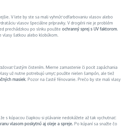
ejšie. V lete by ste sa mali vyhnúť odfarbovaniu vlasov alebo
atáciu vlasov špeciálne prípravky. V drogérii nie je problém
pred prechádzkou po slnku použite
ochranný sprej s UV faktorom
.
te vlasy šatkou alebo klobúkom.
zaťažovať častým čistením. Mierne zamastenie či pocit zapáchania
vlasy už nutne potrebujú umyť, použite nielen šampón, ale tiež
ačných masiek
. Pozor na časté fénovanie. Prečo by ste mali vlasy
 že s kúpacou čiapkou si plávanie nedokážete až tak vychutnať.
ranu vlasom poskytnú aj oleje a spreje.
Po kúpaní sa snažte čo