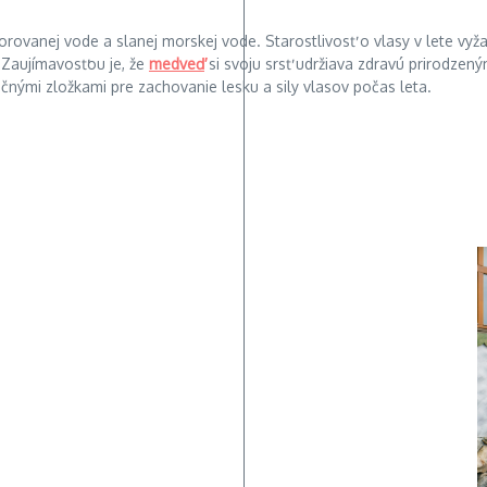
lorovanej vode a slanej morskej vode. Starostlivosť o vlasy v lete v
 Zaujímavosťou je, že
medveď
si svoju srsť udržiava zdravú prirodze
čnými zložkami pre zachovanie lesku a sily vlasov počas leta.