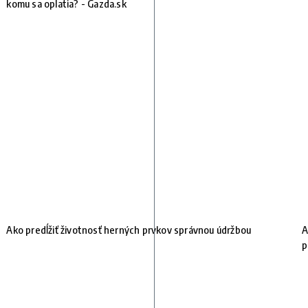
komu sa oplatia? - Gazda.sk
Ako predĺžiť životnosť herných prvkov správnou údržbou
A
p