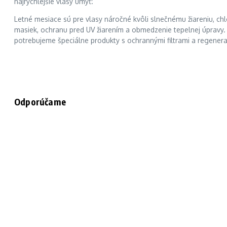
najrýchlejšie vlasy umyť.
Letné mesiace sú pre vlasy náročné kvôli slnečnému žiareniu, ch
masiek, ochranu pred UV žiarením a obmedzenie tepelnej úpravy.
potrebujeme špeciálne produkty s ochrannými filtrami a regenera
Odporúčame