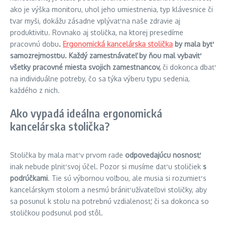
ako je výška monitoru, uhol jeho umiestnenia, typ klávesnice či
tvar myši, dokážu zásadne vplývať na naše zdravie aj
produktivitu. Rovnako aj stolička, na ktorej presedíme
pracovnú dobu
.
Ergonomická kancelárska stolička
by mala byť
samozrejmosťou. Každý zamestnávateľ by ňou mal vybaviť
všetky pracovné miesta svojich zamestnancov,
či dokonca dbať
na individuálne potreby, čo sa týka výberu typu sedenia,
každého z nich.
Ako vypadá ideálna ergonomická
kancelárska stolička?
Stolička by mala mať v prvom rade
odpovedajúcu nosnosť
,
inak nebude plniť svoj účel. Pozor si musíme dať u stoličiek
s
podrúčkami
. Tie sú výbornou voľbou, ale musia si rozumieť s
kancelárskym stolom a nesmú brániť užívateľovi stoličky, aby
sa posunul k stolu na potrebnú vzdialenosť, či sa dokonca so
stoličkou podsunul pod stôl.