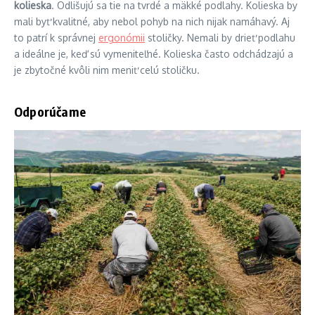
kolieska
. Odlišujú sa tie na tvrdé a mäkké podlahy. Kolieska by
mali byť kvalitné, aby nebol pohyb na nich nijak namáhavý. Aj
to patrí k správnej
ergonómii
stoličky. Nemali by drieť podlahu
a ideálne je, keď sú vymeniteľné. Kolieska často odchádzajú a
je zbytočné kvôli nim meniť celú stoličku.
Odporúčame