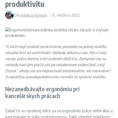
produktivitu
Od
redakcia kankan
31. októbra 2022
Tí, ktorí majú sedavé zamestnanie, presedia na jednej stoličke
obvykle šesť až osem hodín. Niekedy dokonca viac. Kto si nosí
naviac prácu domov, trávi sedením ďalší čas. Zamysleli ste sa
niekedy nad tým, prečo vás po celodennom sedení bolí „celý
človek“, akoby ste ani nepracovali intelektuálne, ale manuálne?
S najväčšou pravdepodobnosťou nemáte tú správnu stoličku.
Nezanedbávajte ergonómiu pri
kancelárskych prácach
Zatiaľ čo vo výrobnej sfére sa na ergonómiu práce veľmi dbá, u
kancelárskej je stále podceňovanou. Také zdanlivé maličkosti,