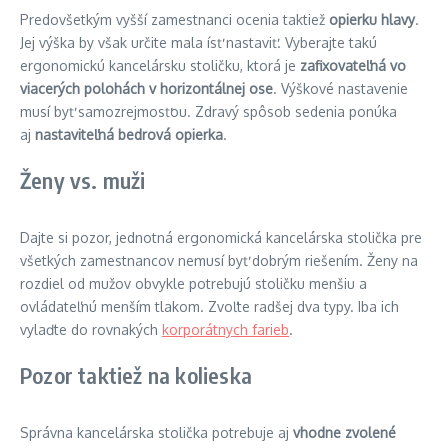
Predovšetkým vyšší zamestnanci ocenia taktiež
opierku hlavy
.
Jej výška by však určite mala ísť nastaviť. Vyberajte takú
ergonomickú kancelársku stoličku, ktorá je
zafixovateľná vo
viacerých polohách v horizontálnej ose
. Výškové nastavenie
musí byť samozrejmosťou. Zdravý spôsob sedenia ponúka
aj
nastaviteľná bedrová opierka
.
Ženy vs. muži
Dajte si pozor, jednotná ergonomická kancelárska stolička pre
všetkých zamestnancov nemusí byť dobrým riešením. Ženy na
rozdiel od mužov obvykle potrebujú stoličku menšiu a
ovládateľnú menším tlakom. Zvoľte radšej dva typy. Iba ich
vylaďte do rovnakých
korporátnych farieb
.
Pozor taktiež na kolieska
Správna kancelárska stolička potrebuje aj
vhodne zvolené