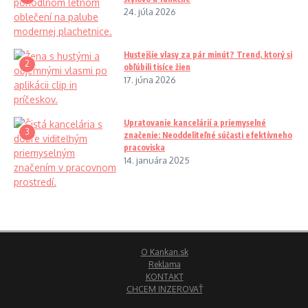
24. júla 2026
Hustejšie vlasy za pár minút? Trend, ktorý si
2
obľúbili tisíce žien
17. júna 2026
Upratovanie kancelárií a priemyselné
3
značenie: Neoddeliteľné súčasti efektívneho
pracoviska
14. januára 2025
O Kankan.sk
Reklama
KONTAKT
CHCEM INZEROVAŤ