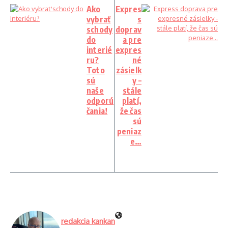
Ako
Expres
vybrať
s
schody
doprav
do
a pre
interié
expres
ru?
né
Toto
zásielk
sú
y –
naše
stále
odporú
platí,
čania!
že čas
sú
peniaz
e…
redakcia kankan