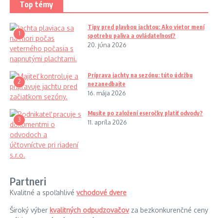
Top témy
Tipy pred plavbou jachtou: Ako vietor mení
1
spotrebu paliva a ovládateľnosť?
20. júna 2026
Príprava jachty na sezónu: túto údržbu
2
nezanedbajte
16. mája 2026
Musíte po založení eseročky platiť odvody?
3
11. apríla 2026
Partneri
Kvalitné a spoľahlivé
vchodové dvere
Široký výber
kvalitných odpudzovačov
za bezkonkurenčné ceny