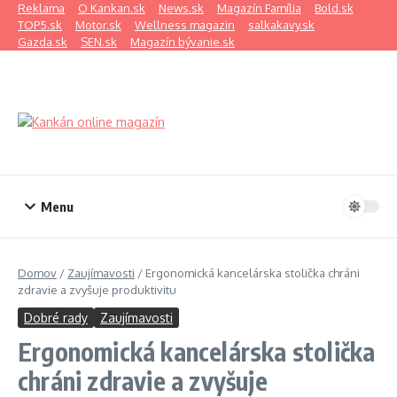
Preskočiť na obsah
Reklama
O Kankan.sk
News.sk
Magazín Família
Bold.sk
TOP5.sk
Motor.sk
Wellness magazin
salkakavy.sk
Gazda.sk
SEN.sk
Magazín bývanie.sk
Menu
Domov
/
Zaujímavosti
/
Ergonomická kancelárska stolička chráni
zdravie a zvyšuje produktivitu
Dobré rady
Zaujímavosti
Ergonomická kancelárska stolička
chráni zdravie a zvyšuje