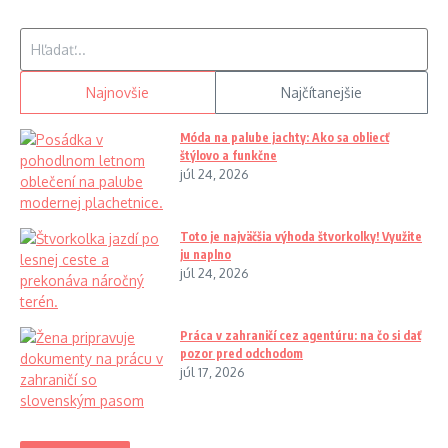
Hľadať:
Najnovšie
Najčítanejšie
Móda na palube jachty: Ako sa obliecť
štýlovo a funkčne
júl 24, 2026
Toto je najväčšia výhoda štvorkolky! Využite
ju naplno
júl 24, 2026
Práca v zahraničí cez agentúru: na čo si dať
pozor pred odchodom
júl 17, 2026