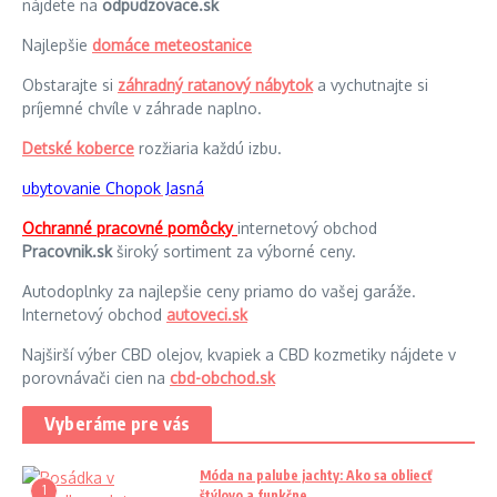
nájdete na
odpudzovace.sk
Najlepšie
domáce meteostanice
Obstarajte si
záhradný ratanový nábytok
a vychutnajte si
príjemné chvíle v záhrade naplno.
Detské koberce
rozžiaria každú izbu.
ubytovanie Chopok Jasná
Ochranné pracovné pomôcky
internetový obchod
Pracovnik.sk
široký sortiment za výborné ceny.
Autodoplnky za najlepšie ceny priamo do vašej garáže.
Internetový obchod
autoveci.sk
Najširší výber CBD olejov, kvapiek a CBD kozmetiky nájdete v
porovnávači cien na
cbd-obchod.sk
Vyberáme pre vás
Móda na palube jachty: Ako sa obliecť
1
štýlovo a funkčne