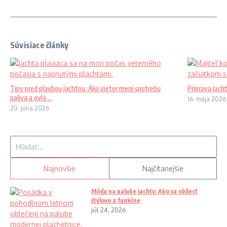
Súvisiace články
Tipy pred plavbou jachtou: Ako vietor mení spotrebu
Príprava jach
paliva a ovlá ...
16. mája 2026
20. júna 2026
Hľadať:
Najnovšie
Najčítanejšie
Móda na palube jachty: Ako sa obliecť
štýlovo a funkčne
júl 24, 2026