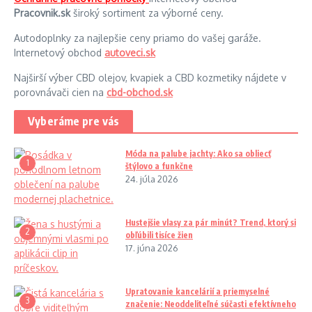
Pracovnik.sk
široký sortiment za výborné ceny.
Autodoplnky za najlepšie ceny priamo do vašej garáže.
Internetový obchod
autoveci.sk
Najširší výber CBD olejov, kvapiek a CBD kozmetiky nájdete v
porovnávači cien na
cbd-obchod.sk
Vyberáme pre vás
Móda na palube jachty: Ako sa obliecť
1
štýlovo a funkčne
24. júla 2026
Hustejšie vlasy za pár minút? Trend, ktorý si
2
obľúbili tisíce žien
17. júna 2026
Upratovanie kancelárií a priemyselné
3
značenie: Neoddeliteľné súčasti efektívneho