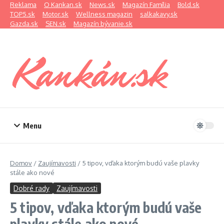
Preskočiť na obsah
Reklama
O Kankan.sk
News.sk
Magazín Família
Bold.sk
TOP5.sk
Motor.sk
Wellness magazin
salkakavy.sk
Gazda.sk
SEN.sk
Magazín bývanie.sk
Menu
Domov
/
Zaujímavosti
/
5 tipov, vďaka ktorým budú vaše plavky
stále ako nové
Dobré rady
Zaujímavosti
5 tipov, vďaka ktorým budú vaše
plavky stále ako nové