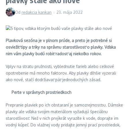
Od
redakcia kankan
23. mája 2022
Plavková sezóna je v plnom prúde, a preto je potrebné si
osviežiť tipy a triky na správnu starostlivosť o plavky. Vďaka
nim vám plavky budú robiť radosť aj niekoľko rokov.
Vplyv na stratu pružnosti, vyblednutie farieb alebo celkové
opotrebenie má mnoho faktorov. Aby plavky dlhšie vyzerali
ako nové, stačí dodržiavať päť jednoduchých zásad.
Perte v správnych prostriedkoch
Prepranie plaviek po ich obstaraní je samozrejmosťou. Dámske
plavky ale vďaka svojim materiálom vyžadujú špeciálnu
starostlivosť. Než v nich prvýkrát vyrazíte k vode, doprajte im
vodný kúpeľ. Do vlažnej vody pridajte jemný prací prostriedok,