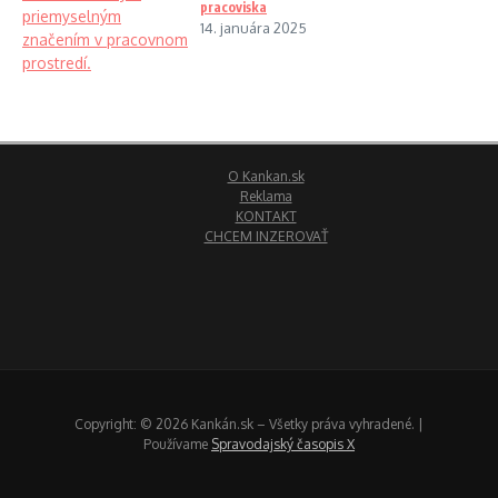
pracoviska
14. januára 2025
O Kankan.sk
Reklama
KONTAKT
CHCEM INZEROVAŤ
Copyright: © 2026 Kankán.sk – Všetky práva vyhradené. |
Používame
Spravodajský časopis X