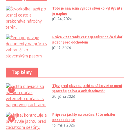
Toto je najväčšia výhoda štvorkolky! Využite
ju naplno
júl 24, 2026
Práca v zahraničí cez agentúru: na čo si dať
pozor pred odchodom
júl 17, 2026
Top témy
Tipy pred plavbou jachtou: Ako vietor mení
1
spotrebu paliva a ovládateľnosť?
20. júna 2026
Príprava jachty na sezónu: túto údržbu
2
nezanedbajte
16. mája 2026