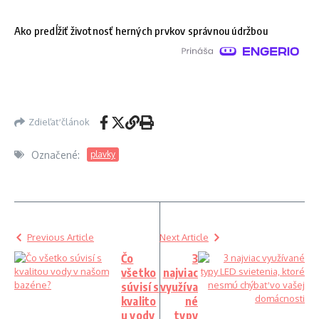
Ako predĺžiť životnosť herných prvkov správnou údržbou
Zdieľať článok
Označené:
plavky
Previous Article
Next Article
Čo
3
všetko
najviac
súvisí s
využíva
kvalito
né
u vody
typy