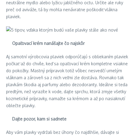
neutrálne mydlo alebo lyžicu jablčného octu. Určite ale ruky
preč od aviváže, tá by mohla nenávratne poškodiť vlákna
plaviek.
Opaľovací krém nanášajte čo najskôr
Aj samotní výrobcovia plaviek odporúčajú s obliekaním plaviek
počkať až do chvíle, keď sa opaľovací krém kompletne vsiakne
do pokožky. Mastný prípravok totiž vôbec nesvedčí umelým
vláknam a zároveň sa z nich veľmi zle dostáva. Rovnako tak
plavkám škodia aj parfumy alebo dezodoranty. Ideálne si teda
predtým, než vyrazíte k vode, dajte sprchu, ktorá zmyje všetky
kozmetické prípravky, namažte sa krémom a až po nasiaknutí
oblečte plavky.
Dajte pozor, kam si sadnete
Aby vám plavky vydržali bez úhony čo najdlhšie, dávajte si