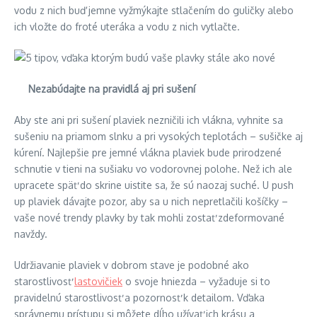
vodu z nich buď jemne vyžmýkajte stlačením do guličky alebo
ich vložte do froté uteráka a vodu z nich vytlačte.
Nezabúdajte na pravidlá aj pri sušení
Aby ste ani pri sušení plaviek nezničili ich vlákna, vyhnite sa
sušeniu na priamom slnku a pri vysokých teplotách – sušičke aj
kúrení. Najlepšie pre jemné vlákna plaviek bude prirodzené
schnutie v tieni na sušiaku vo vodorovnej polohe. Než ich ale
upracete späť do skrine uistite sa, že sú naozaj suché. U push
up plaviek dávajte pozor, aby sa u nich nepretlačili košíčky –
vaše nové trendy plavky by tak mohli zostať zdeformované
navždy.
Udržiavanie plaviek v dobrom stave je podobné ako
starostlivosť
lastovičiek
o svoje hniezda – vyžaduje si to
pravidelnú starostlivosť a pozornosť k detailom. Vďaka
správnemu prístupu si môžete dĺho užívať ich krásu a