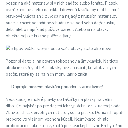
pozor, na aké materiály si v nich sadáte alebo leháte. Piesok,
ostré kamene alebo napríklad drevená lavička by mohli jemné
plavkové vlákna zničiť. Ak sa na nejaký z hrubších materiálov
budete chcieť posadiť nezabudnite sa pod seba dať osušku,
deku alebo napríklad plážové pareo . Alebo si na plavky
oblečte nejaké krásne plážové šaty .
Pozor si dajte aj na povrch tobogánov a šmykľaviek. Na tieto
atrakcie si vždy oblečte plavky bez aplikácií , korálok a iných
ozdôb, ktoré by sa na nich mohli ľahko zničiť.
Doprajte mokrým plavkám poriadnu starostlivosť
Neodkladajte mokré plavky do taštičky na plavky na veľmi
dlho. Čo najskôr po prezlečení ich vypláchnite v studenej vode.
Zbavíte ich tak prvotných nečistôt, soli a piesku. Doma ich opäť
preperte vo vlažnom vodnom kúpeli. Nežmýkajte ich ale
protirotáciou, ako ste zvyknutá pri klasickej bielizni. Prebytočnú