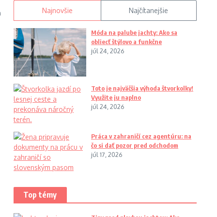
Najnovšie
Najčítanejšie
h
Móda na palube jachty: Ako sa
obliecť štýlovo a funkčne
júl 24, 2026
Toto je najväčšia výhoda štvorkolky!
Využite ju naplno
júl 24, 2026
Práca v zahraničí cez agentúru: na
čo si dať pozor pred odchodom
júl 17, 2026
Top témy