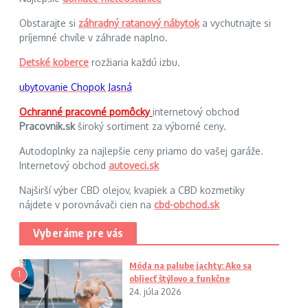
Obstarajte si
záhradný ratanový nábytok
a vychutnajte si
príjemné chvíle v záhrade naplno.
Detské koberce
rozžiaria každú izbu.
ubytovanie Chopok Jasná
Ochranné pracovné pomôcky
internetový obchod
Pracovnik.sk
široký sortiment za výborné ceny.
Autodoplnky za najlepšie ceny priamo do vašej garáže.
Internetový obchod
autoveci.sk
Najširší výber CBD olejov, kvapiek a CBD kozmetiky
nájdete v porovnávači cien na
cbd-obchod.sk
Vyberáme pre vás
Móda na palube jachty: Ako sa
1
obliecť štýlovo a funkčne
24. júla 2026