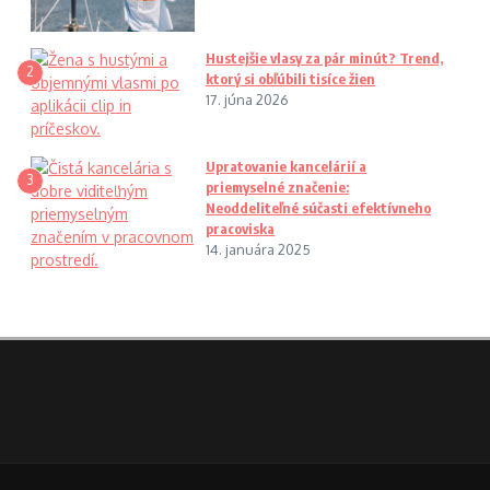
Hustejšie vlasy za pár minút? Trend,
2
ktorý si obľúbili tisíce žien
17. júna 2026
Upratovanie kancelárií a
3
priemyselné značenie:
Neoddeliteľné súčasti efektívneho
pracoviska
14. januára 2025