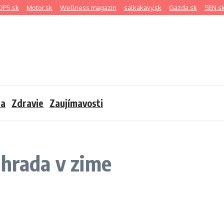
OP5.sk
Motor.sk
Wellness magazin
salkakavy.sk
Gazda.sk
SEN.s
sa
Zdravie
Zaujímavosti
áhrada v zime