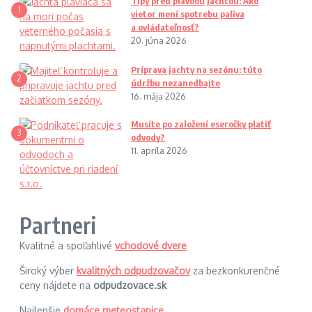
Tipy pred plavbou jachtou: Ako
1
vietor mení spotrebu paliva
a ovládateľnosť?
20. júna 2026
Príprava jachty na sezónu: túto
2
údržbu nezanedbajte
16. mája 2026
Musíte po založení eseročky platiť
3
odvody?
11. apríla 2026
Partneri
Kvalitné a spoľahlivé
vchodové dvere
Široký výber
kvalitných odpudzovačov
za bezkonkurenčné
ceny nájdete na
odpudzovace.sk
Najlepšie
domáce meteostanice