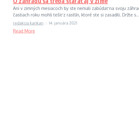
O záhradu sa treba starať aj v zime
Ani v zimných mesiacoch by ste nemali zabúdať na svoju záhradu
častiach roku mohli tešiť z rastlín, ktoré ste si zasadili. Držte s..
redakcia kankan
14. januára 2021
Read More