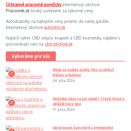
Ochranné pracovné pomôcky
internetový obchod
Pracovnik.sk
široký sortiment za výborné ceny.
Autodoplnky za najlepšie ceny priamo do vašej garáže.
Internetový obchod
autoveci.sk
Najširší výber CBD olejov, kvapiek a CBD kozmetiky nájdete v
porovnávači cien na
cbd-obchod.sk
Vyberáme pre vás
Móda na palube jachty: Ako sa obliecť
1
štýlovo a funkčne
24. júla 2026
Hustejšie vlasy za pár minút? Trend, ktorý si
2
obľúbili tisíce žien
17. júna 2026
Upratovanie kancelárií a priemyselné