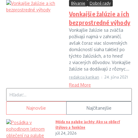
Bývanie
Dobré rady
Vonkajšie žalúzie a ich
bezprostredné výhody
Vonkajšie žalúzie sa zväčša
požívajú najmä v zahraničí,
avšak čoraz viac slovenských
domácností siaha taktiež po
týchto žalúziách, a to hneď
z viacerých dôvodov. Vonkajšie
žalúzie sa dodávajú z rôznyc...
redakcia kankan
24. júna 2021
Read More
Hľadať:
Najnovšie
Najčítanejšie
Móda na palube jachty: Ako sa obliecť
štýlovo a funkčne
júl 24, 2026