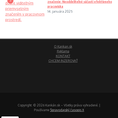
3
značenie: Neoddeliteľné súčasti efektívneho
pracoviska
14. januára 2025
O Kankan.sk
Reklama
KONTAKT
CHCEM INZEROVAŤ
Copyright: © 2026 Kankán.sk – Všetky práva vyhradené. |
Používame
Spravodajský časopis X