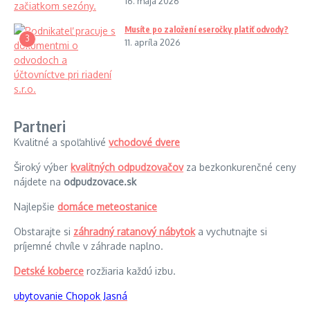
16. mája 2026
Musíte po založení eseročky platiť odvody?
3
11. apríla 2026
Partneri
Kvalitné a spoľahlivé
vchodové dvere
Široký výber
kvalitných odpudzovačov
za bezkonkurenčné ceny
nájdete na
odpudzovace.sk
Najlepšie
domáce meteostanice
Obstarajte si
záhradný ratanový nábytok
a vychutnajte si
príjemné chvíle v záhrade naplno.
Detské koberce
rozžiaria každú izbu.
ubytovanie Chopok Jasná