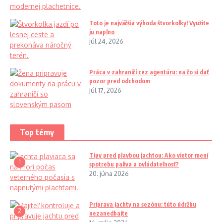
Toto je najväčšia výhoda štvorkolky! Využite
ju naplno
júl 24, 2026
Práca v zahraničí cez agentúru: na čo si dať
pozor pred odchodom
júl 17, 2026
Top témy
Tipy pred plavbou jachtou: Ako vietor mení
1
spotrebu paliva a ovládateľnosť?
20. júna 2026
Príprava jachty na sezónu: túto údržbu
2
nezanedbajte