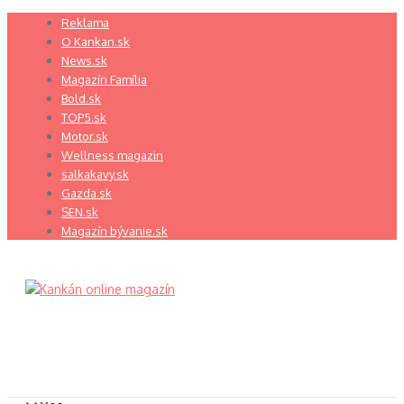
Preskočiť
Reklama
na
O Kankan.sk
obsah
News.sk
Magazín Família
Bold.sk
TOP5.sk
Motor.sk
Wellness magazin
salkakavy.sk
Gazda.sk
SEN.sk
Magazín bývanie.sk