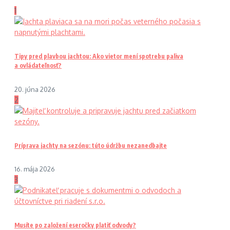
1
Tipy pred plavbou jachtou: Ako vietor mení spotrebu paliva
a ovládateľnosť?
20. júna 2026
2
Príprava jachty na sezónu: túto údržbu nezanedbajte
16. mája 2026
3
Musíte po založení eseročky platiť odvody?