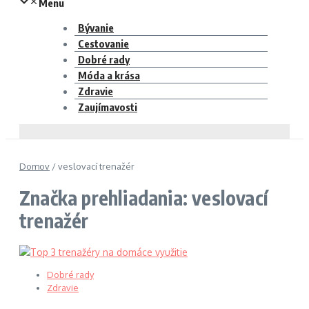
Menu
Bývanie
Cestovanie
Dobré rady
Móda a krása
Zdravie
Zaujímavosti
Domov
/
veslovací trenažér
Značka prehliadania: veslovací
trenažér
Dobré rady
Zdravie