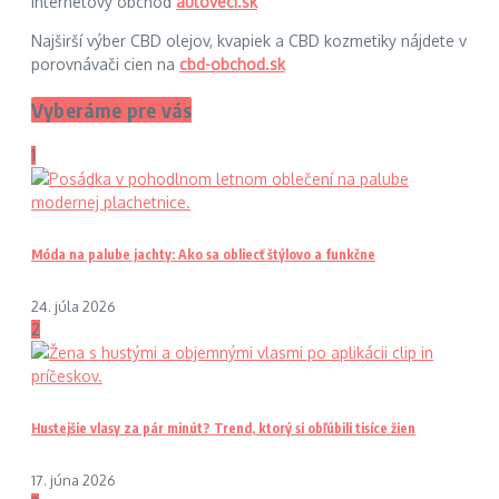
Internetový obchod
autoveci.sk
Najširší výber CBD olejov, kvapiek a CBD kozmetiky nájdete v
porovnávači cien na
cbd-obchod.sk
Vyberáme pre vás
1
Móda na palube jachty: Ako sa obliecť štýlovo a funkčne
24. júla 2026
2
Hustejšie vlasy za pár minút? Trend, ktorý si obľúbili tisíce žien
17. júna 2026