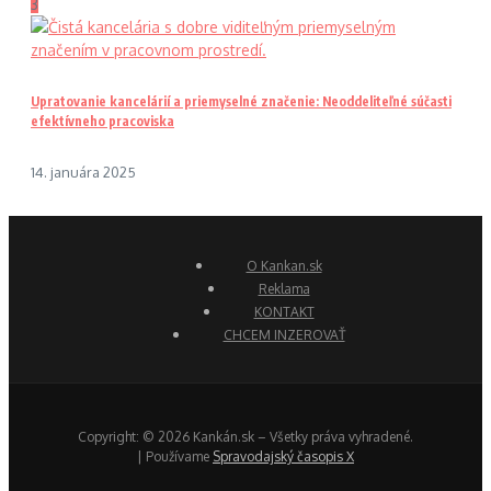
3
Upratovanie kancelárií a priemyselné značenie: Neoddeliteľné súčasti
efektívneho pracoviska
14. januára 2025
O Kankan.sk
Reklama
KONTAKT
CHCEM INZEROVAŤ
Copyright: © 2026 Kankán.sk – Všetky práva vyhradené.
| Používame
Spravodajský časopis X