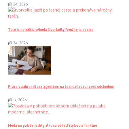
júl 24, 2026
Toto je najväčšia výhoda štvorkolky! Využite ju naplno
júl 24, 2026
Práca v zahraničí cez agentúru: na čo si dať pozor pred odchodom
júl 17, 2026
Móda na palube jachty: Ako sa obliecť štýlovo a funkčne