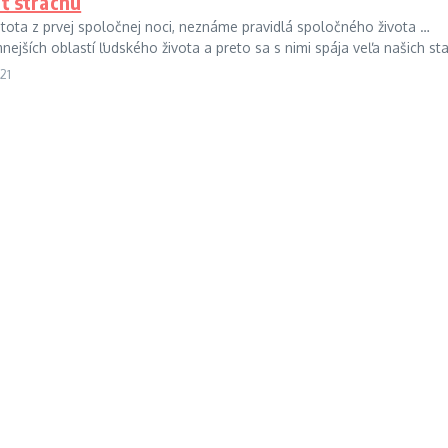
iť strachu
stota z prvej spoločnej noci, neznáme pravidlá spoločného života …
ejších oblastí ľudského života a preto sa s nimi spája veľa našich sta
21