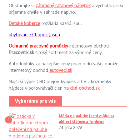
Obstarajte si
záhradný ratanový nábytok
a vychutnajte si
príjemné chvíle v záhrade naplno.
Detské koberce
rozžiaria každú izbu.
ubytovanie Chopok Jasná
Ochranné pracovné pomôcky
internetový obchod
Pracovnik.sk
široký sortiment za výborné ceny.
Autodoplnky za najlepšie ceny priamo do vašej garáže.
Internetový obchod
autoveci.sk
Najširší výber CBD olejov, kvapiek a CBD kozmetiky
nájdete v porovnávači cien na
cbd-obchod.sk
Vyberáme pre vás
Móda na palube jachty: Ako sa
1
obliecť štýlovo a funkčne
24. júla 2026