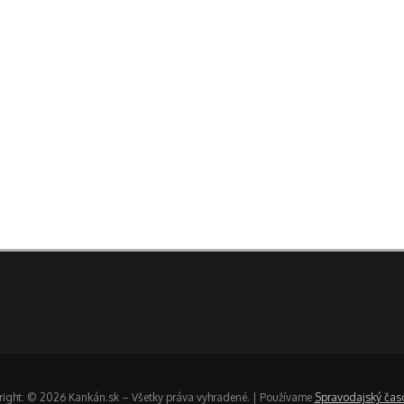
ight: © 2026 Kankán.sk – Všetky práva vyhradené. | Používame
Spravodajský čas