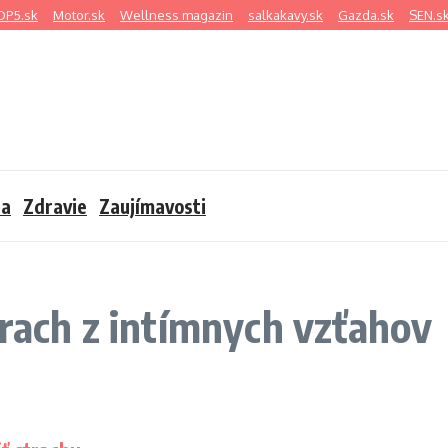
OP5.sk
Motor.sk
Wellness magazin
salkakavy.sk
Gazda.sk
SEN.s
sa
Zdravie
Zaujímavosti
trach z intímnych vzťahov