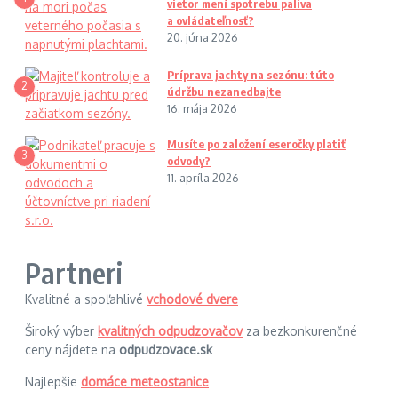
vietor mení spotrebu paliva
a ovládateľnosť?
20. júna 2026
Príprava jachty na sezónu: túto
2
údržbu nezanedbajte
16. mája 2026
Musíte po založení eseročky platiť
3
odvody?
11. apríla 2026
Partneri
Kvalitné a spoľahlivé
vchodové dvere
Široký výber
kvalitných odpudzovačov
za bezkonkurenčné
ceny nájdete na
odpudzovace.sk
Najlepšie
domáce meteostanice