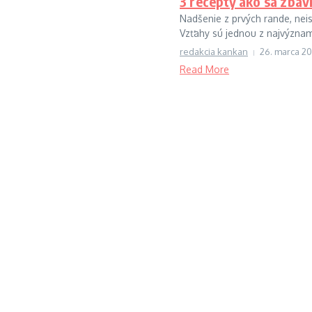
3 recepty ako sa zbav
Nadšenie z prvých rande, nei
Vzťahy sú jednou z najvýznamn
redakcia kankan
26. marca 20
Read More