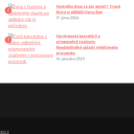
Hustejšie vlasy za pár minút? Trend,
2
ktorý si obľúbili tisíce žien
17. júna 2026
Upratovanie kancelárií a
3
priemyselné značenie:
Neoddeliteľné súčasti efektívneho
pracoviska
14. januára 2025
opis X