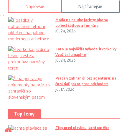
Najnovšie
Najčítanejšie
...
Móda na palube jachty: Ako sa
obliecť štýlovo a funkčne
júl 24, 2026
Toto je najväčšia výhoda štvorkolky!
Využite ju naplno
júl 24, 2026
Práca v zahraničí cez agentúru: na
čo si dať pozor pred odchodom
júl 17, 2026
Top témy
Tipy pred plavbou jachtou: Ako
1