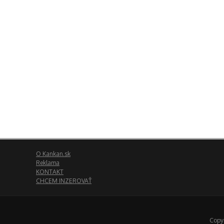
O Kankan.sk
Reklama
KONTAKT
CHCEM INZEROVAŤ
Copyr