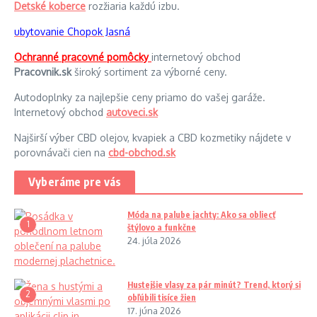
Detské koberce
rozžiaria každú izbu.
ubytovanie Chopok Jasná
Ochranné pracovné pomôcky
internetový obchod
Pracovnik.sk
široký sortiment za výborné ceny.
Autodoplnky za najlepšie ceny priamo do vašej garáže.
Internetový obchod
autoveci.sk
Najširší výber CBD olejov, kvapiek a CBD kozmetiky nájdete v
porovnávači cien na
cbd-obchod.sk
Vyberáme pre vás
Móda na palube jachty: Ako sa obliecť
1
štýlovo a funkčne
24. júla 2026
Hustejšie vlasy za pár minút? Trend, ktorý si
2
obľúbili tisíce žien
17. júna 2026