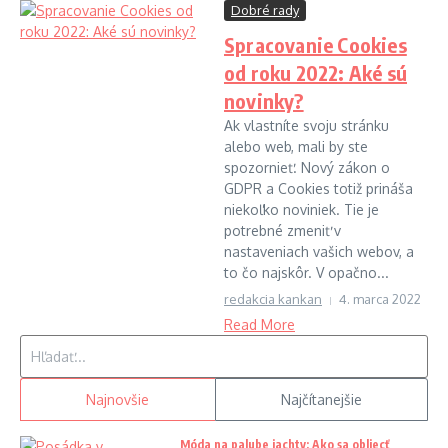
Dobré rady
Spracovanie Cookies
od roku 2022: Aké sú
novinky?
Ak vlastníte svoju stránku
alebo web, mali by ste
spozornieť. Nový zákon o
GDPR a Cookies totiž prináša
niekoľko noviniek. Tie je
potrebné zmeniť v
nastaveniach vašich webov, a
to čo najskôr. V opačno...
redakcia kankan
4. marca 2022
Read More
Hľadať:
Najnovšie
Najčítanejšie
Móda na palube jachty: Ako sa obliecť