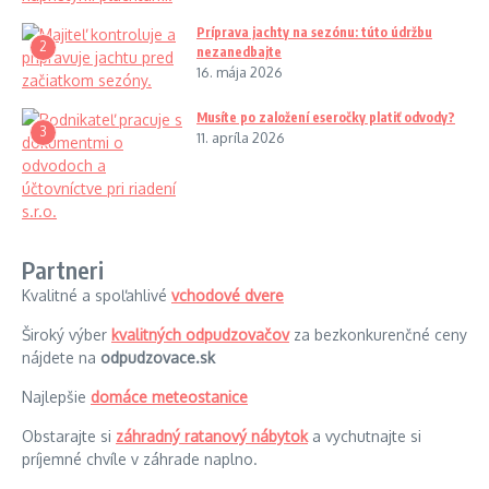
Príprava jachty na sezónu: túto údržbu
2
nezanedbajte
16. mája 2026
Musíte po založení eseročky platiť odvody?
3
11. apríla 2026
Partneri
Kvalitné a spoľahlivé
vchodové dvere
Široký výber
kvalitných odpudzovačov
za bezkonkurenčné ceny
nájdete na
odpudzovace.sk
Najlepšie
domáce meteostanice
Obstarajte si
záhradný ratanový nábytok
a vychutnajte si
príjemné chvíle v záhrade naplno.