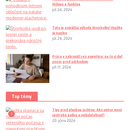
štýlovo a funkčne
júl 24, 2026
Toto je najväčšia výhoda štvorkolky! Využite
ju naplno
júl 24, 2026
Práca v zahraničí cez agentúru: na čo si dať
pozor pred odchodom
júl 17, 2026
Top témy
Tipy pred plavbou jachtou: Ako vietor mení
1
spotrebu paliva a ovládateľnosť?
20. júna 2026