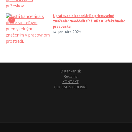
Upratovanie kancelárií a priemyselné
3
značenie: Neoddeliteľné súčasti efektívneho
pracoviska
14. januára 2025
O Kankan.sk
Reklama
KONTAKT
CHCEM INZEROVAŤ