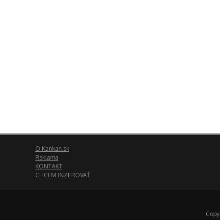
O Kankan.sk
Reklama
KONTAKT
CHCEM INZEROVAŤ
Copyr