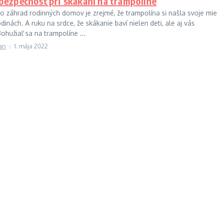
bezpečnosť pri skákaní na trampolíne
o záhrad rodinných domov je zrejmé, že trampolína si našla svoje mi
inách. A ruku na srdce, že skákanie baví nielen deti, ale aj vás
hužiaľ sa na trampolíne ...
an
1. mája 2022