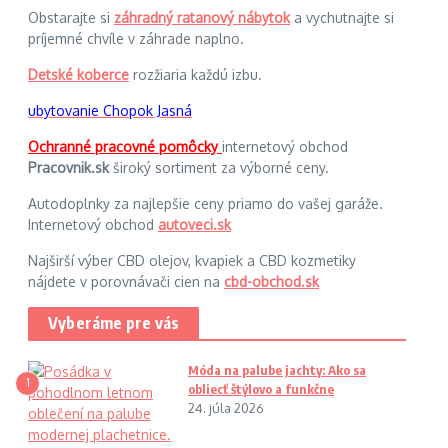
Obstarajte si
záhradný ratanový nábytok
a vychutnajte si
príjemné chvíle v záhrade naplno.
Detské koberce
rozžiaria každú izbu.
ubytovanie Chopok Jasná
Ochranné pracovné pomôcky
internetový obchod
Pracovnik.sk
široký sortiment za výborné ceny.
Autodoplnky za najlepšie ceny priamo do vašej garáže.
Internetový obchod
autoveci.sk
Najširší výber CBD olejov, kvapiek a CBD kozmetiky
nájdete v porovnávači cien na
cbd-obchod.sk
Vyberáme pre vás
Móda na palube jachty: Ako sa
1
obliecť štýlovo a funkčne
24. júla 2026