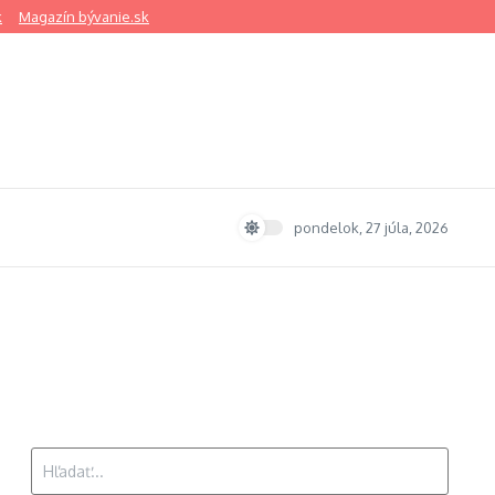
k
Magazín bývanie.sk
pondelok, 27 júla, 2026
Hľadať: