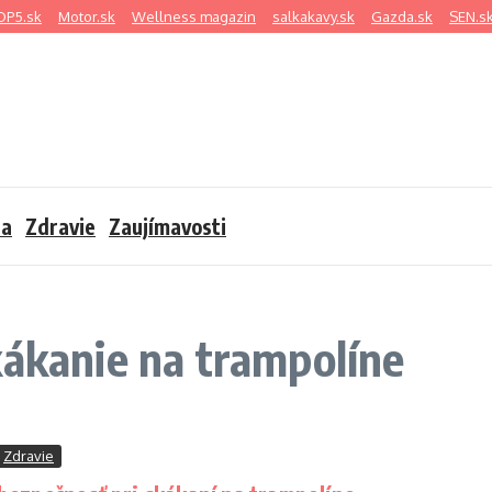
OP5.sk
Motor.sk
Wellness magazin
salkakavy.sk
Gazda.sk
SEN.s
sa
Zdravie
Zaujímavosti
kákanie na trampolíne
Zdravie