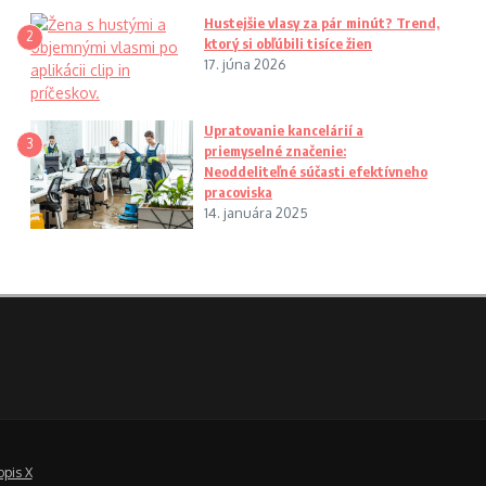
Hustejšie vlasy za pár minút? Trend,
2
ktorý si obľúbili tisíce žien
17. júna 2026
Upratovanie kancelárií a
3
priemyselné značenie:
Neoddeliteľné súčasti efektívneho
pracoviska
14. januára 2025
opis X