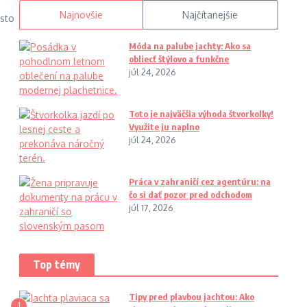
Najnovšie
Najčítanejšie
esto
Móda na palube jachty: Ako sa
obliecť štýlovo a funkčne
júl 24, 2026
Toto je najväčšia výhoda štvorkolky!
Využite ju naplno
júl 24, 2026
Práca v zahraničí cez agentúru: na
čo si dať pozor pred odchodom
júl 17, 2026
Top témy
Tipy pred plavbou jachtou: Ako
1