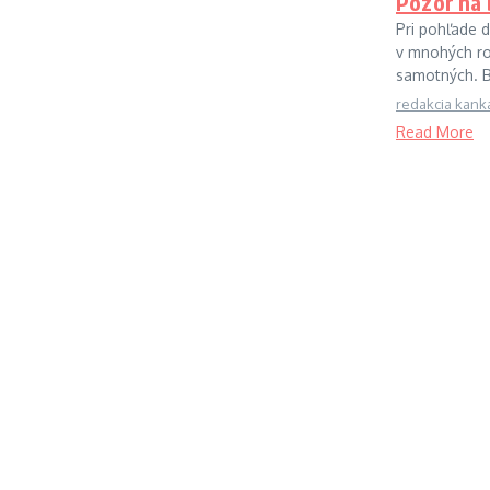
Pozor na 
Pri pohľade d
v mnohých rod
samotných. Bo
redakcia kank
Read More