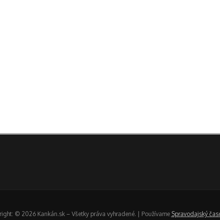
ight: © 2026 Kankán.sk – Všetky práva vyhradené. | Používame
Spravodajský čas