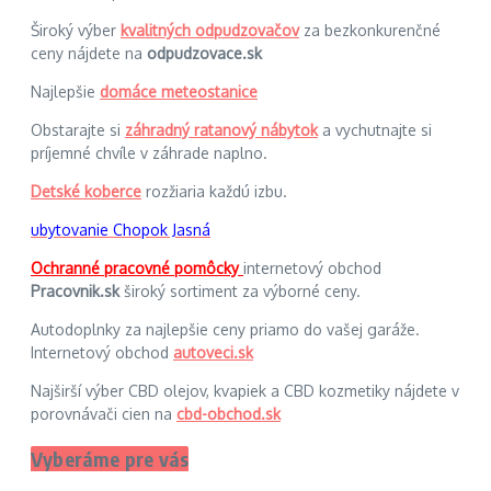
Široký výber
kvalitných odpudzovačov
za bezkonkurenčné
ceny nájdete na
odpudzovace.sk
Najlepšie
domáce meteostanice
Obstarajte si
záhradný ratanový nábytok
a vychutnajte si
príjemné chvíle v záhrade naplno.
Detské koberce
rozžiaria každú izbu.
ubytovanie Chopok Jasná
Ochranné pracovné pomôcky
internetový obchod
Pracovnik.sk
široký sortiment za výborné ceny.
Autodoplnky za najlepšie ceny priamo do vašej garáže.
Internetový obchod
autoveci.sk
Najširší výber CBD olejov, kvapiek a CBD kozmetiky nájdete v
porovnávači cien na
cbd-obchod.sk
Vyberáme pre vás