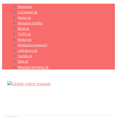
Preskočiť
Reklama
na
O Kankan.sk
obsah
News.sk
Magazín Família
Bold.sk
TOP5.sk
Motor.sk
Wellness magazin
salkakavy.sk
Gazda.sk
SEN.sk
Magazín bývanie.sk