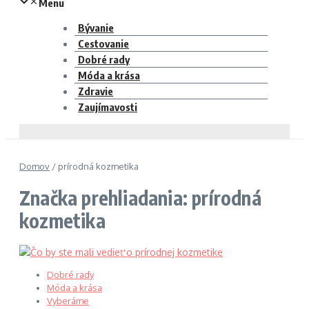
Menu
Bývanie
Cestovanie
Dobré rady
Móda a krása
Zdravie
Zaujímavosti
Domov
/
prírodná kozmetika
Značka prehliadania: prírodná
kozmetika
Dobré rady
Móda a krása
Vyberáme