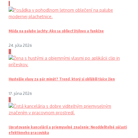
1
Móda na palube jachty: Ako sa obliecť štýlovo a funkčne
24. júla 2026
2
Hustejšie vlasy za pár minút? Trend, ktorý si obľúbili tisíce žien
17. júna 2026
3
Upratovanie kancelárií a priemyselné značenie: Neoddeliteľné súčasti
efektívneho pracoviska