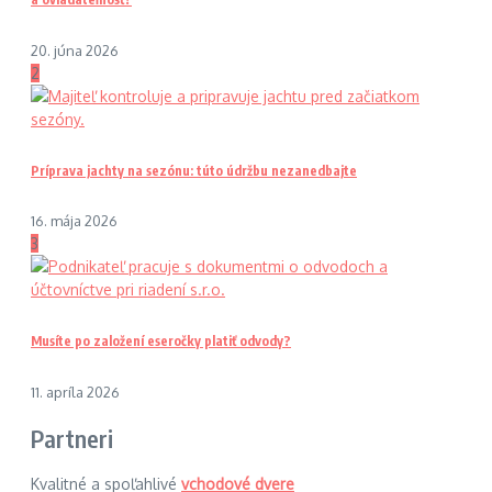
20. júna 2026
2
Príprava jachty na sezónu: túto údržbu nezanedbajte
16. mája 2026
3
Musíte po založení eseročky platiť odvody?
11. apríla 2026
Partneri
Kvalitné a spoľahlivé
vchodové dvere