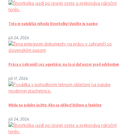
Toto je najväčšia výhoda štvorkolky! Využite ju naplno
júl 24, 2026
Práca v zahraničí cez agentúru: na čo si dať pozor pred odchodom
júl 17, 2026
Móda na palube jachty: Ako sa obliecť štýlovo a funkčne
júl 24, 2026