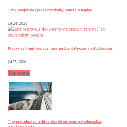
Toto je najväčšia výhoda štvorkolky! Využite ju naplno
júl 24, 2026
Práca v zahraničí cez agentúru: na čo si dať pozor pred odchodom
júl 17, 2026
Top témy
1
Tipy pred plavbou jachtou: Ako vietor mení spotrebu paliva
a ovládateľnosť?