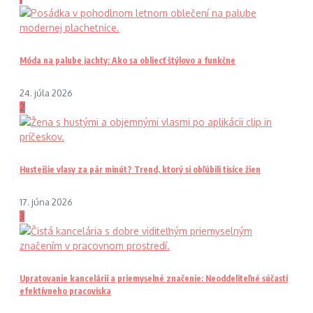
Móda na palube jachty: Ako sa obliecť štýlovo a funkčne
24. júla 2026
2
Hustejšie vlasy za pár minút? Trend, ktorý si obľúbili tisíce žien
17. júna 2026
3
Upratovanie kancelárií a priemyselné značenie: Neoddeliteľné súčasti
efektívneho pracoviska