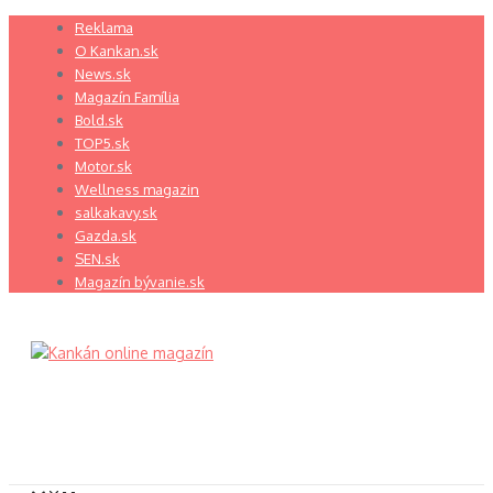
Preskočiť
Reklama
na
O Kankan.sk
obsah
News.sk
Magazín Família
Bold.sk
TOP5.sk
Motor.sk
Wellness magazin
salkakavy.sk
Gazda.sk
SEN.sk
Magazín bývanie.sk