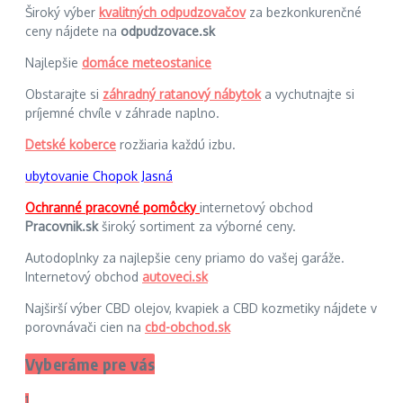
Široký výber
kvalitných odpudzovačov
za bezkonkurenčné
ceny nájdete na
odpudzovace.sk
Najlepšie
domáce meteostanice
Obstarajte si
záhradný ratanový nábytok
a vychutnajte si
príjemné chvíle v záhrade naplno.
Detské koberce
rozžiaria každú izbu.
ubytovanie Chopok Jasná
Ochranné pracovné pomôcky
internetový obchod
Pracovnik.sk
široký sortiment za výborné ceny.
Autodoplnky za najlepšie ceny priamo do vašej garáže.
Internetový obchod
autoveci.sk
Najširší výber CBD olejov, kvapiek a CBD kozmetiky nájdete v
porovnávači cien na
cbd-obchod.sk
Vyberáme pre vás
1