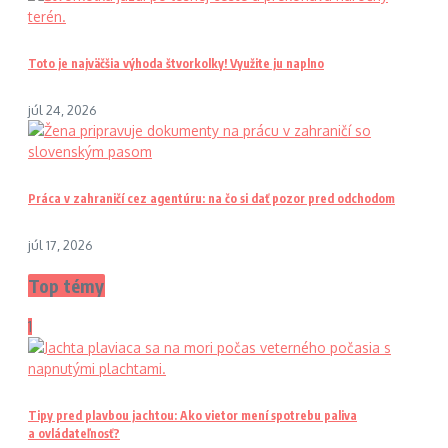
Toto je najväčšia výhoda štvorkolky! Využite ju naplno
júl 24, 2026
Práca v zahraničí cez agentúru: na čo si dať pozor pred odchodom
júl 17, 2026
Top témy
1
Tipy pred plavbou jachtou: Ako vietor mení spotrebu paliva
a ovládateľnosť?