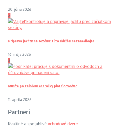
20. júna 2026
2
Príprava jachty na sezónu: túto údržbu nezanedbajte
16. mája 2026
3
Musíte po založení eseročky platiť odvody?
11. apríla 2026
Partneri
Kvalitné a spoľahlivé
vchodové dvere