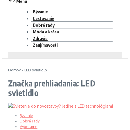
Menu
Bývanie
Cestovanie
Dobré rady
Móda a krása
Zdravie
Zaujímavosti
Domov
/
LED svietidlo
Značka prehliadania: LED
svietidlo
Bývanie
Dobré rady
Vyberáme