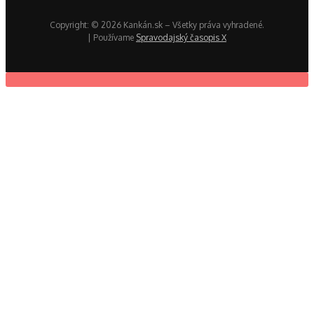
Copyright: © 2026 Kankán.sk – Všetky práva vyhradené.
| Používame
Spravodajský časopis X