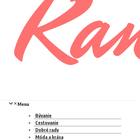
Menu
Bývanie
Cestovanie
Dobré rady
Móda a krása