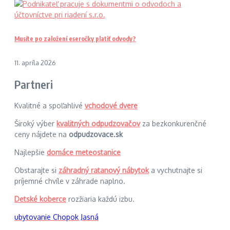
Musíte po založení eseročky platiť odvody?
11. apríla 2026
Partneri
Kvalitné a spoľahlivé
vchodové dvere
Široký výber
kvalitných odpudzovačov
za bezkonkurenčné
ceny nájdete na
odpudzovace.sk
Najlepšie
domáce meteostanice
Obstarajte si
záhradný ratanový nábytok
a vychutnajte si
príjemné chvíle v záhrade naplno.
Detské koberce
rozžiaria každú izbu.
ubytovanie Chopok Jasná