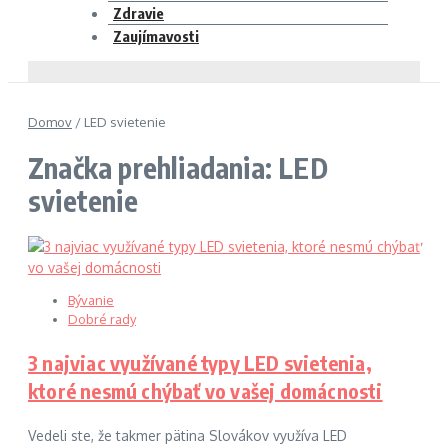
Zdravie
Zaujímavosti
Domov
/
LED svietenie
Značka prehliadania: LED
svietenie
Bývanie
Dobré rady
3 najviac využívané typy LED svietenia,
ktoré nesmú chýbať vo vašej domácnosti
Vedeli ste, že takmer pätina Slovákov využíva LED