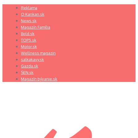
Preskočiť
Reklama
na
O Kankan.sk
obsah
News.sk
Magazín Família
Bold.sk
TOP5.sk
Motor.sk
Wellness magazin
salkakavy.sk
Gazda.sk
SEN.sk
Magazín bývanie.sk