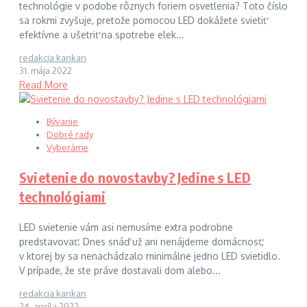
technológie v podobe rôznych foriem osvetlenia? Toto číslo
sa rokmi zvyšuje, pretože pomocou LED dokážete svietiť
efektívne a ušetriť na spotrebe elek...
redakcia kankan
31. mája 2022
Read More
Bývanie
Dobré rady
Vyberáme
Svietenie do novostavby? Jedine s LED
technológiami
LED svietenie vám asi nemusíme extra podrobne
predstavovať. Dnes snáď už ani nenájdeme domácnosť,
v ktorej by sa nenachádzalo minimálne jedno LED svietidlo.
V prípade, že ste práve dostavali dom alebo...
redakcia kankan
24. apríla 2022