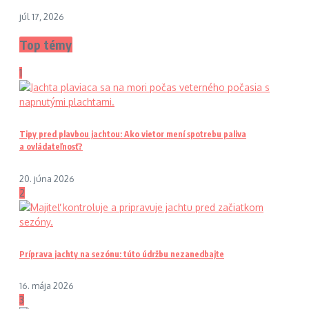
júl 17, 2026
Top témy
1
Tipy pred plavbou jachtou: Ako vietor mení spotrebu paliva
a ovládateľnosť?
20. júna 2026
2
Príprava jachty na sezónu: túto údržbu nezanedbajte
16. mája 2026
3