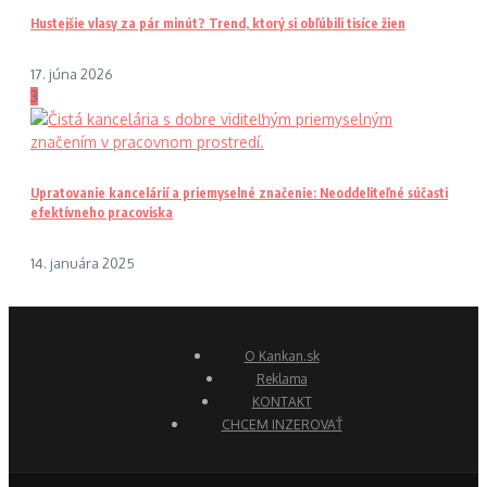
Hustejšie vlasy za pár minút? Trend, ktorý si obľúbili tisíce žien
17. júna 2026
3
Upratovanie kancelárií a priemyselné značenie: Neoddeliteľné súčasti
efektívneho pracoviska
14. januára 2025
O Kankan.sk
Reklama
KONTAKT
CHCEM INZEROVAŤ