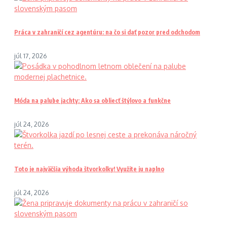
Práca v zahraničí cez agentúru: na čo si dať pozor pred odchodom
júl 17, 2026
Móda na palube jachty: Ako sa obliecť štýlovo a funkčne
júl 24, 2026
Toto je najväčšia výhoda štvorkolky! Využite ju naplno
júl 24, 2026