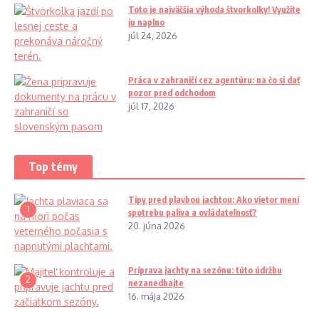
Toto je najväčšia výhoda štvorkolky! Využite
ju naplno
júl 24, 2026
Práca v zahraničí cez agentúru: na čo si dať
pozor pred odchodom
júl 17, 2026
Top témy
Tipy pred plavbou jachtou: Ako vietor mení
1
spotrebu paliva a ovládateľnosť?
20. júna 2026
Príprava jachty na sezónu: túto údržbu
2
nezanedbajte
16. mája 2026