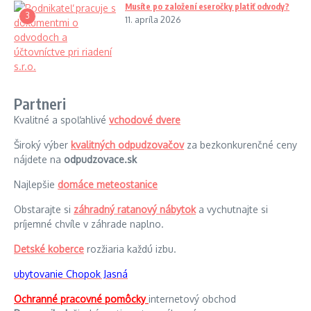
Musíte po založení eseročky platiť odvody?
3
11. apríla 2026
Partneri
Kvalitné a spoľahlivé
vchodové dvere
Široký výber
kvalitných odpudzovačov
za bezkonkurenčné ceny
nájdete na
odpudzovace.sk
Najlepšie
domáce meteostanice
Obstarajte si
záhradný ratanový nábytok
a vychutnajte si
príjemné chvíle v záhrade naplno.
Detské koberce
rozžiaria každú izbu.
ubytovanie Chopok Jasná
Ochranné pracovné pomôcky
internetový obchod