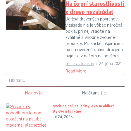
Na čo pri starostlivosti
o drevo nezabúdať
Údržba drevených povrchov
v zásade nie je vôbec náročná,
pokiaľ pri nej vsadíte na
kvalitné a vhodne zvolené
produkty. Praktické inšpirácie aj
tip na overenú online drogériu
nájdete v našom najnovšom ...
redakcia kankan
24. júna 2021
Read More
Hľadať:
Najnovšie
Najčítanejšie
Móda na palube jachty: Ako sa obliecť
štýlovo a funkčne
júl 24, 2026