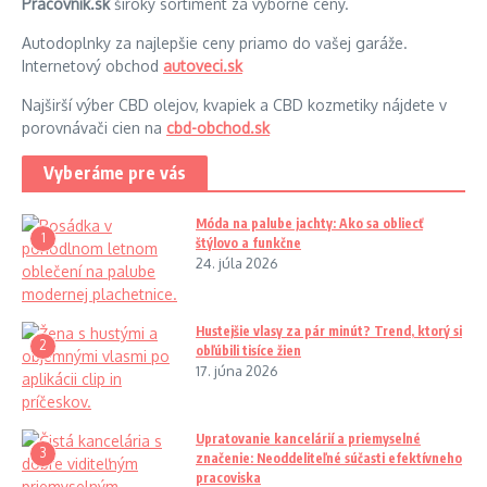
Pracovnik.sk
široký sortiment za výborné ceny.
Autodoplnky za najlepšie ceny priamo do vašej garáže.
Internetový obchod
autoveci.sk
Najširší výber CBD olejov, kvapiek a CBD kozmetiky nájdete v
porovnávači cien na
cbd-obchod.sk
Vyberáme pre vás
Móda na palube jachty: Ako sa obliecť
1
štýlovo a funkčne
24. júla 2026
Hustejšie vlasy za pár minút? Trend, ktorý si
2
obľúbili tisíce žien
17. júna 2026
Upratovanie kancelárií a priemyselné
3
značenie: Neoddeliteľné súčasti efektívneho
pracoviska