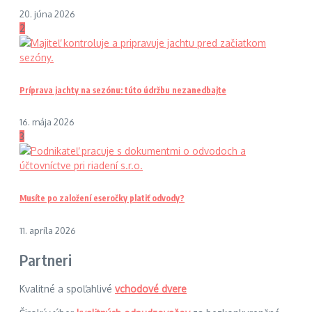
20. júna 2026
2
Príprava jachty na sezónu: túto údržbu nezanedbajte
16. mája 2026
3
Musíte po založení eseročky platiť odvody?
11. apríla 2026
Partneri
Kvalitné a spoľahlivé
vchodové dvere