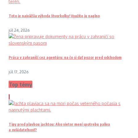
Toto je najväčšia výhoda štvorkolky! Využite ju naplno
júl 24, 2026
Práca v zahraničí cez agentúru: na čo si dať pozor pred odchodom
júl 17, 2026
Top témy
1
Tipy pred plavbou jachtou: Ako vietor mení spotrebu paliva
a ovládateľnosť?