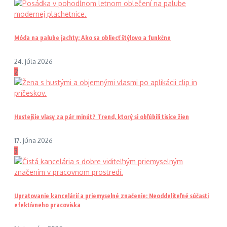
Móda na palube jachty: Ako sa obliecť štýlovo a funkčne
24. júla 2026
2
Hustejšie vlasy za pár minút? Trend, ktorý si obľúbili tisíce žien
17. júna 2026
3
Upratovanie kancelárií a priemyselné značenie: Neoddeliteľné súčasti
efektívneho pracoviska