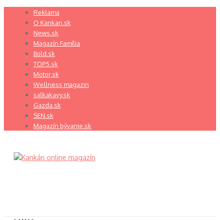
Preskočiť
Reklama
na
O Kankan.sk
obsah
News.sk
Magazín Família
Bold.sk
TOP5.sk
Motor.sk
Wellness magazin
salkakavy.sk
Gazda.sk
SEN.sk
Magazín bývanie.sk