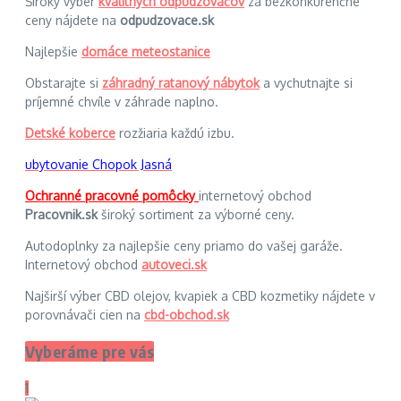
Široký výber
kvalitných odpudzovačov
za bezkonkurenčné
ceny nájdete na
odpudzovace.sk
Najlepšie
domáce meteostanice
Obstarajte si
záhradný ratanový nábytok
a vychutnajte si
príjemné chvíle v záhrade naplno.
Detské koberce
rozžiaria každú izbu.
ubytovanie Chopok Jasná
Ochranné pracovné pomôcky
internetový obchod
Pracovnik.sk
široký sortiment za výborné ceny.
Autodoplnky za najlepšie ceny priamo do vašej garáže.
Internetový obchod
autoveci.sk
Najširší výber CBD olejov, kvapiek a CBD kozmetiky nájdete v
porovnávači cien na
cbd-obchod.sk
Vyberáme pre vás
1