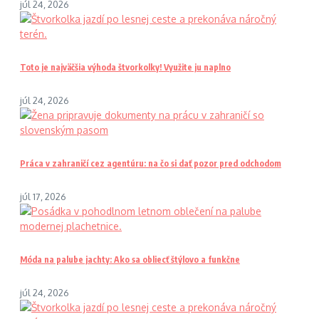
júl 24, 2026
Toto je najväčšia výhoda štvorkolky! Využite ju naplno
júl 24, 2026
Práca v zahraničí cez agentúru: na čo si dať pozor pred odchodom
júl 17, 2026
Móda na palube jachty: Ako sa obliecť štýlovo a funkčne
júl 24, 2026