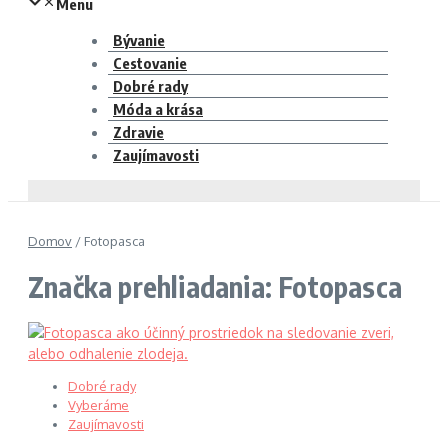
Menu
Bývanie
Cestovanie
Dobré rady
Móda a krása
Zdravie
Zaujímavosti
Domov
/
Fotopasca
Značka prehliadania: Fotopasca
Dobré rady
Vyberáme
Zaujímavosti