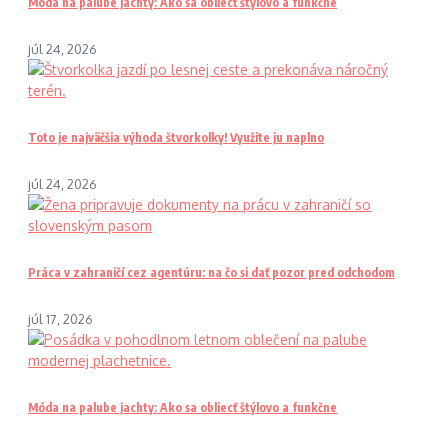
Móda na palube jachty: Ako sa obliecť štýlovo a funkčne
júl 24, 2026
Toto je najväčšia výhoda štvorkolky! Využite ju naplno
júl 24, 2026
Práca v zahraničí cez agentúru: na čo si dať pozor pred odchodom
júl 17, 2026
Móda na palube jachty: Ako sa obliecť štýlovo a funkčne