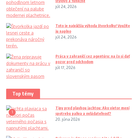
štýlovo a funkčne
júl 24, 2026
Toto je najväčšia výhoda štvorkolky! Využite
ju naplno
júl 24, 2026
Práca v zahraničí cez agentúru: na čo si dať
pozor pred odchodom
júl 17, 2026
Top témy
Tipy pred plavbou jachtou: Ako vietor mení
1
spotrebu paliva a ovládateľnosť?
20. júna 2026