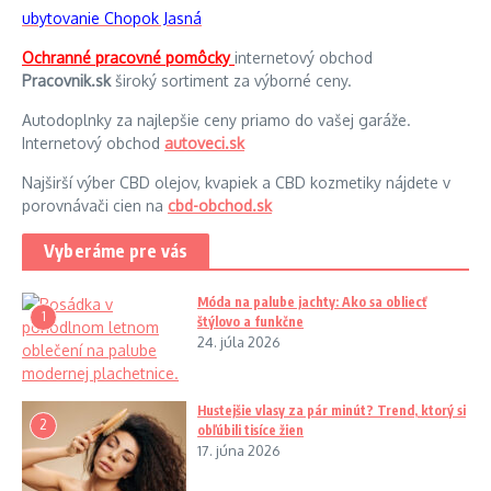
ubytovanie Chopok Jasná
Ochranné pracovné pomôcky
internetový obchod
Pracovnik.sk
široký sortiment za výborné ceny.
Autodoplnky za najlepšie ceny priamo do vašej garáže.
Internetový obchod
autoveci.sk
Najširší výber CBD olejov, kvapiek a CBD kozmetiky nájdete v
porovnávači cien na
cbd-obchod.sk
Vyberáme pre vás
Móda na palube jachty: Ako sa obliecť
1
štýlovo a funkčne
24. júla 2026
Hustejšie vlasy za pár minút? Trend, ktorý si
2
obľúbili tisíce žien
17. júna 2026