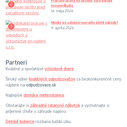
Príprava jachty na sezónu: túto údržbu
2
nezanedbajte
16. mája 2026
Musíte po založení eseročky platiť odvody?
3
11. apríla 2026
Partneri
Kvalitné a spoľahlivé
vchodové dvere
Široký výber
kvalitných odpudzovačov
za bezkonkurenčné ceny
nájdete na
odpudzovace.sk
Najlepšie
domáce meteostanice
Obstarajte si
záhradný ratanový nábytok
a vychutnajte si
príjemné chvíle v záhrade naplno.
Detské koberce
rozžiaria každú izbu.