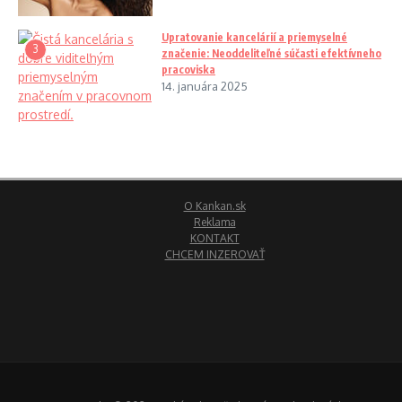
Upratovanie kancelárií a priemyselné
3
značenie: Neoddeliteľné súčasti efektívneho
pracoviska
14. januára 2025
O Kankan.sk
Reklama
KONTAKT
CHCEM INZEROVAŤ