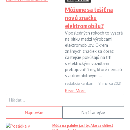
Môžeme sa tešiť na
novú značku
elektromobilu?
V posledných rokoch to vyzerá
na bitku medzi výrobcami
elektromobilov. Okrem
známych značiek sa čoraz
častejšie pokúšajú na trh
s elektrickými vozidlami
prebojovať firmy, ktoré nemajú
s automobilovým ...
redakcia kankan
8. marca 2021
Read More
Hľadať:
Najnovšie
Najčítanejšie
Móda na palube jachty: Ako sa obliecť