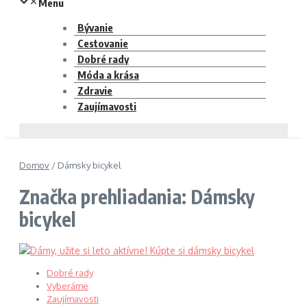
Menu
Bývanie
Cestovanie
Dobré rady
Móda a krása
Zdravie
Zaujímavosti
Domov
/
Dámsky bicykel
Značka prehliadania: Dámsky
bicykel
Dobré rady
Vyberáme
Zaujímavosti