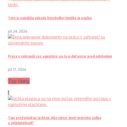
Toto je najväčšia výhoda štvorkolky! Využite ju naplno
júl 24, 2026
Práca v zahraničí cez agentúru: na čo si dať pozor pred odchodom
júl 17, 2026
Top témy
1
Tipy pred plavbou jachtou: Ako vietor mení spotrebu paliva
a ovládateľnosť?