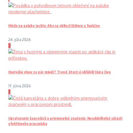
Móda na palube jachty: Ako sa obliecť štýlovo a funkčne
24. júla 2026
2
Hustejšie vlasy za pár minút? Trend, ktorý si obľúbili tisíce žien
17. júna 2026
3
Upratovanie kancelárií a priemyselné značenie: Neoddeliteľné súčasti
efektívneho pracoviska