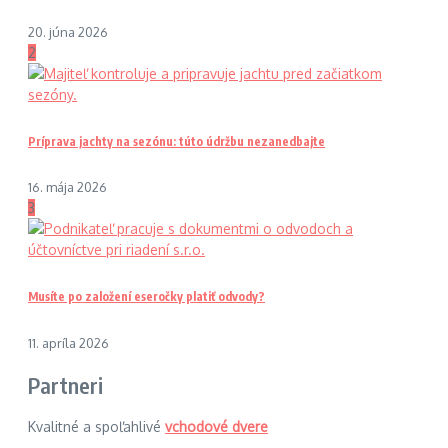
20. júna 2026
2
Príprava jachty na sezónu: túto údržbu nezanedbajte
16. mája 2026
3
Musíte po založení eseročky platiť odvody?
11. apríla 2026
Partneri
Kvalitné a spoľahlivé
vchodové dvere