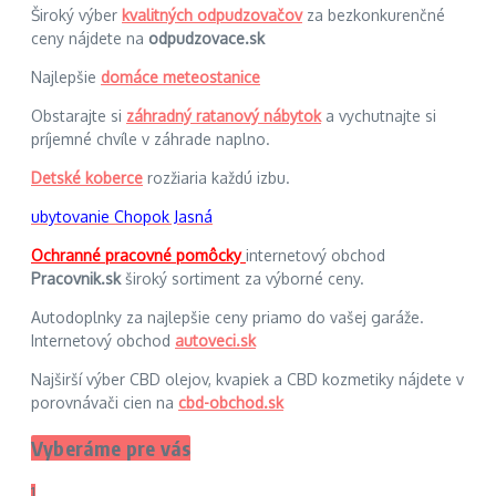
Široký výber
kvalitných odpudzovačov
za bezkonkurenčné
ceny nájdete na
odpudzovace.sk
Najlepšie
domáce meteostanice
Obstarajte si
záhradný ratanový nábytok
a vychutnajte si
príjemné chvíle v záhrade naplno.
Detské koberce
rozžiaria každú izbu.
ubytovanie Chopok Jasná
Ochranné pracovné pomôcky
internetový obchod
Pracovnik.sk
široký sortiment za výborné ceny.
Autodoplnky za najlepšie ceny priamo do vašej garáže.
Internetový obchod
autoveci.sk
Najširší výber CBD olejov, kvapiek a CBD kozmetiky nájdete v
porovnávači cien na
cbd-obchod.sk
Vyberáme pre vás
1