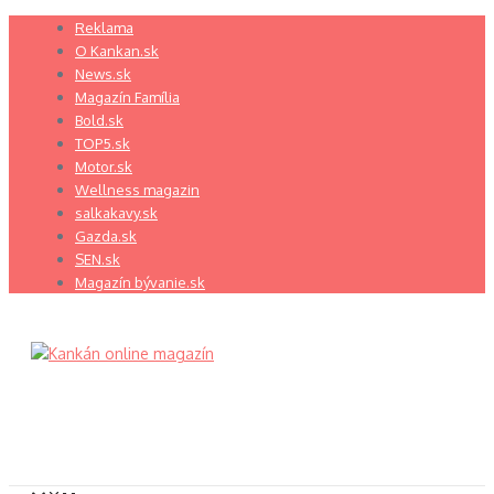
Preskočiť
Reklama
na
O Kankan.sk
obsah
News.sk
Magazín Família
Bold.sk
TOP5.sk
Motor.sk
Wellness magazin
salkakavy.sk
Gazda.sk
SEN.sk
Magazín bývanie.sk