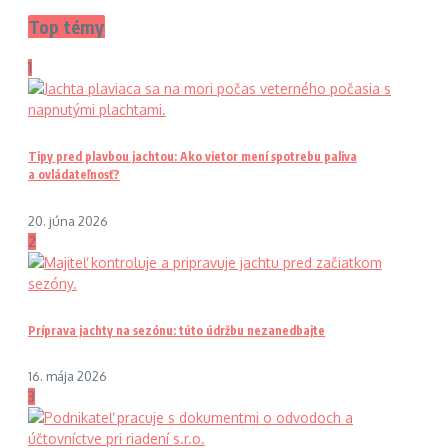
Top témy
1
Tipy pred plavbou jachtou: Ako vietor mení spotrebu paliva
a ovládateľnosť?
20. júna 2026
2
Príprava jachty na sezónu: túto údržbu nezanedbajte
16. mája 2026
3