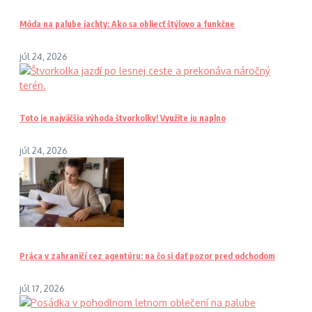
Móda na palube jachty: Ako sa obliecť štýlovo a funkčne
júl 24, 2026
Toto je najväčšia výhoda štvorkolky! Využite ju naplno
júl 24, 2026
Práca v zahraničí cez agentúru: na čo si dať pozor pred odchodom
júl 17, 2026