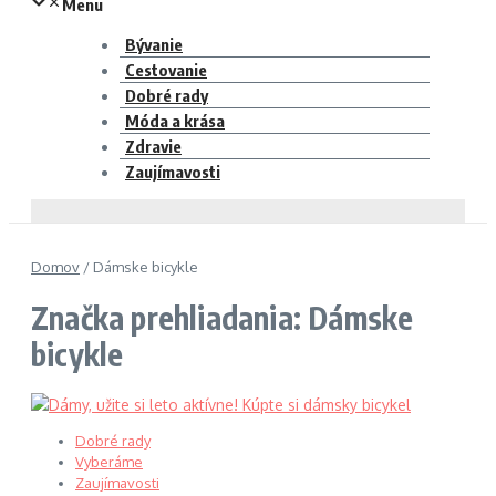
Menu
Bývanie
Cestovanie
Dobré rady
Móda a krása
Zdravie
Zaujímavosti
Domov
/
Dámske bicykle
Značka prehliadania: Dámske
bicykle
Dobré rady
Vyberáme
Zaujímavosti