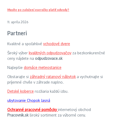
Musíte po založení eseročky platiť odvody?
11. apríla 2026
Partneri
Kvalitné a spoľahlivé
vchodové dvere
Široký výber
kvalitných odpudzovačov
za bezkonkurenčné
ceny nájdete na
odpudzovace.sk
Najlepšie
domáce meteostanice
Obstarajte si
záhradný ratanový nábytok
a vychutnajte si
príjemné chvíle v záhrade naplno.
Detské koberce
rozžiaria každú izbu.
ubytovanie Chopok Jasná
Ochranné pracovné pomôcky
internetový obchod
Pracovnik.sk
široký sortiment za výborné ceny.