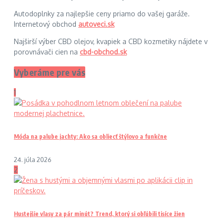
Autodoplnky za najlepšie ceny priamo do vašej garáže.
Internetový obchod
autoveci.sk
Najširší výber CBD olejov, kvapiek a CBD kozmetiky nájdete v
porovnávači cien na
cbd-obchod.sk
Vyberáme pre vás
1
Móda na palube jachty: Ako sa obliecť štýlovo a funkčne
24. júla 2026
2
Hustejšie vlasy za pár minút? Trend, ktorý si obľúbili tisíce žien