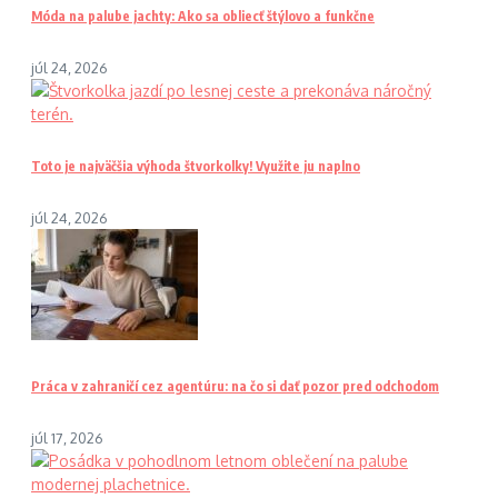
Móda na palube jachty: Ako sa obliecť štýlovo a funkčne
júl 24, 2026
Toto je najväčšia výhoda štvorkolky! Využite ju naplno
júl 24, 2026
Práca v zahraničí cez agentúru: na čo si dať pozor pred odchodom
júl 17, 2026