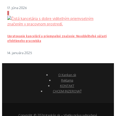
17. júna 2026
3
Upratovanie kancelárií a priemyselné značenie: Neoddeliteľné súčasti
efektívneho pracoviska
14. januára 2025
O Kankan.sk
Reklama
KONTAKT
CHCEM INZEROVAŤ
Copyright: © 2026 Kankán.sk – Všetky práva vyhradené.