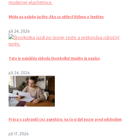
Móda na palube jachty: Ako sa obliecť štýlovo a funkčne
júl 24, 2026
Toto je najväčšia výhoda štvorkolky! Využite ju naplno
júl 24, 2026
Práca v zahraničí cez agentúru: na čo si dať pozor pred odchodom
júl 17, 2026