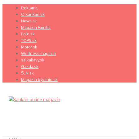
Preskočiť
Reklama
na
O Kankan.sk
obsah
News.sk
Magazín Família
Bold.sk
TOP5.sk
Motor.sk
Wellness magazin
salkakavy.sk
Gazda.sk
SEN.sk
Magazín bývanie.sk