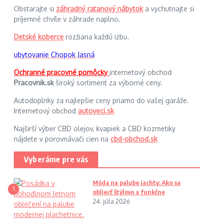
Obstarajte si
záhradný ratanový nábytok
a vychutnajte si
príjemné chvíle v záhrade naplno.
Detské koberce
rozžiaria každú izbu.
ubytovanie Chopok Jasná
Ochranné pracovné pomôcky
internetový obchod
Pracovnik.sk
široký sortiment za výborné ceny.
Autodoplnky za najlepšie ceny priamo do vašej garáže.
Internetový obchod
autoveci.sk
Najširší výber CBD olejov, kvapiek a CBD kozmetiky
nájdete v porovnávači cien na
cbd-obchod.sk
Vyberáme pre vás
Móda na palube jachty: Ako sa
1
obliecť štýlovo a funkčne
24. júla 2026