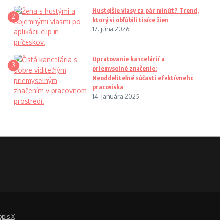
Hustejšie vlasy za pár minút? Trend,
2
ktorý si obľúbili tisíce žien
17. júna 2026
Upratovanie kancelárií a
3
priemyselné značenie:
Neoddeliteľné súčasti efektívneho
pracoviska
14. januára 2025
opis X