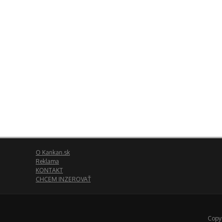
O Kankan.sk
Reklama
KONTAKT
CHCEM INZEROVAŤ
Copyr