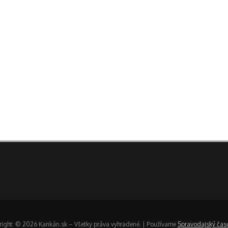
ight: © 2026 Kankán.sk – Všetky práva vyhradené. | Používame
Spravodajský čas