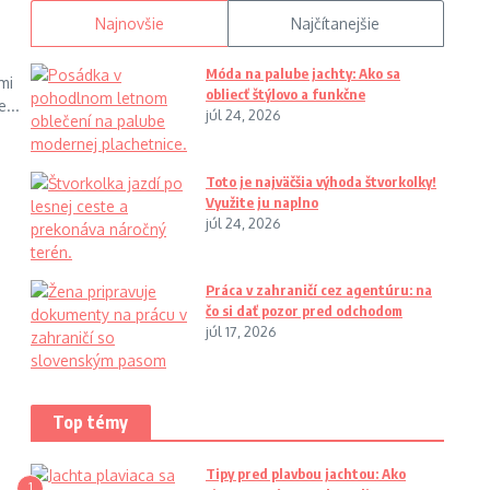
Najnovšie
Najčítanejšie
Móda na palube jachty: Ako sa
mi
obliecť štýlovo a funkčne
...
júl 24, 2026
Toto je najväčšia výhoda štvorkolky!
Využite ju naplno
júl 24, 2026
Práca v zahraničí cez agentúru: na
čo si dať pozor pred odchodom
júl 17, 2026
Top témy
Tipy pred plavbou jachtou: Ako
1