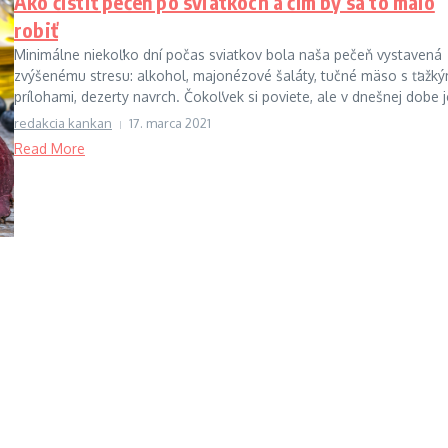
Ako čistiť pečeň po sviatkoch a čím by sa to malo
robiť
Minimálne niekoľko dní počas sviatkov bola naša pečeň vystavená
zvýšenému stresu: alkohol, majonézové šaláty, tučné mäso s ťažký
prílohami, dezerty navrch. Čokoľvek si poviete, ale v dnešnej dobe je
redakcia kankan
17. marca 2021
Read More