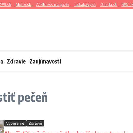
OP5.sk
Motor.sk
Wellness magazin
salkakavy.sk
Gazda.sk
SEN.s
sa
Zdravie
Zaujímavosti
stiť pečeň
Vyberáme
Zdravie