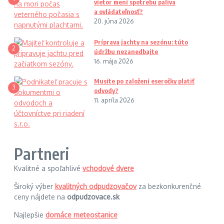
vietor mení spotrebu paliva
a ovládateľnosť?
20. júna 2026
Príprava jachty na sezónu: túto
2
údržbu nezanedbajte
16. mája 2026
Musíte po založení eseročky platiť
3
odvody?
11. apríla 2026
Partneri
Kvalitné a spoľahlivé
vchodové dvere
Široký výber
kvalitných odpudzovačov
za bezkonkurenčné
ceny nájdete na
odpudzovace.sk
Najlepšie
domáce meteostanice