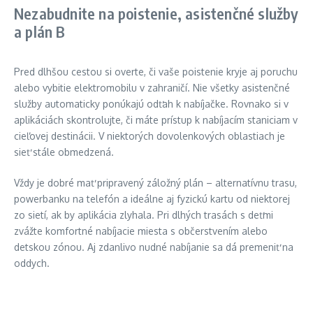
Nezabudnite na poistenie, asistenčné služby
a plán B
Pred dlhšou cestou si overte, či vaše poistenie kryje aj poruchu
alebo vybitie elektromobilu v zahraničí. Nie všetky asistenčné
služby automaticky ponúkajú odťah k nabíjačke. Rovnako si v
aplikáciách skontrolujte, či máte prístup k nabíjacím staniciam v
cieľovej destinácii. V niektorých dovolenkových oblastiach je
sieť stále obmedzená.
Vždy je dobré mať pripravený záložný plán – alternatívnu trasu,
powerbanku na telefón a ideálne aj fyzickú kartu od niektorej
zo sietí, ak by aplikácia zlyhala. Pri dlhých trasách s deťmi
zvážte komfortné nabíjacie miesta s občerstvením alebo
detskou zónou. Aj zdanlivo nudné nabíjanie sa dá premeniť na
oddych.