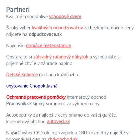
Partneri
Kvalitné a spoľahlivé
vchodové dvere
Široký výber
kvalitných odpudzovačov
za bezkonkurenčné ceny
nájdete na
odpudzovace.sk
Najlepšie
domáce meteostanice
Obstarajte si
záhradný ratanový nábytok
a vychutnajte si
príjemné chvíle v záhrade naplno.
Detské koberce
rozžiaria každú izbu.
ubytovanie Chopok Jasná
Ochranné pracovné pomôcky
internetový obchod
Pracovnik.sk
široký sortiment za výborné ceny.
Autodoplnky za najlepšie ceny priamo do vašej garáže.
Internetový obchod
autoveci.sk
Najširší výber CBD olejov, kvapiek a CBD kozmetiky nájdete v
porovnávači cien na
cbd-obchod.sk