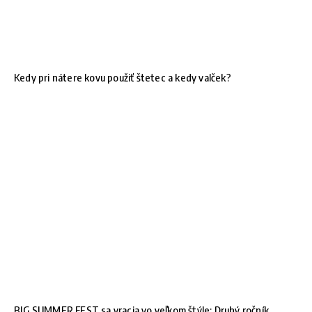
Kedy pri nátere kovu použiť štetec a kedy valček?
BIG SUMMER FEST sa vracia vo veľkom štýle: Druhý ročník