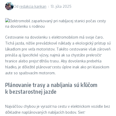
Od
redakcia kankan
13. júla 2025
Cestovanie na dovolenku s elektromobilom má svoje čaro.
Tichá jazda, nižšie prevádzkové náklady a ekologický prístup sú
lákadlom pre veľa motoristov. Takéto cestovanie však zároveň
prináša aj špecifické výzvy, najmä ak sa chystáte prekročiť
hranice alebo prejsť dlhšiu trasu. Aby dovolenka prebehla
hladko, je dôležité plánovať cestu úplne inak ako pri klasickom
aute so spaľovacím motorom.
Plánovanie trasy a nabíjania sú kľúčom
k bezstarostnej jazde
Najväčšou chybou je vyraziť na cestu v elektrickom vozidle bez
dôkladne naplánovaných nabíjacích bodov. Sieť