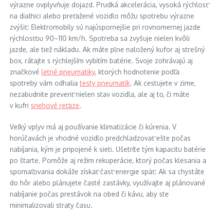
výrazne ovplyvňuje dojazd. Prudká akcelerácia, vysoká rýchlosť
na diaľnici alebo preťažené vozidlo môžu spotrebu výrazne
zvýšiť. Elektromobily sú najúspornejšie pri rovnomernej jazde
rýchlosťou 90–110 km/h. Spotreba sa zvyšuje nielen kvôli
jazde, ale tiež nákladu. Ak máte plne naložený kufor aj strešný
box, rátajte s rýchlejším vybitím batérie. Svoje zohrávajú aj
značkové
letné pneumatiky
, ktorých hodnotenie podľa
spotreby vám odhalia
testy pneumatík
. Ak cestujete v zime,
nezabudnite preveriť nielen stav vozidla, ale aj to, či máte
v kufri
snehové reťaze
.
Veľký vplyv má aj používanie klimatizácie či kúrenia. V
horúčavách je vhodné vozidlo predchladzovať ešte počas
nabíjania, kým je pripojené k sieti. Ušetríte tým kapacitu batérie
po štarte. Pomôže aj režim rekuperácie, ktorý počas klesania a
spomaľovania dokáže získať časť energie späť. Ak sa chystáte
do hôr alebo plánujete časté zastávky, využívajte aj plánované
nabíjanie počas prestávok na obed či kávu, aby ste
minimalizovali straty času.