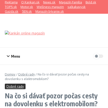
Preskočiť na obsah
Reklama
O Kankan.sk
News.sk
Magazín Família
Bold.sk
TOP5.sk
Motor.sk
Wellness magazin
salkakavy.sk
Gazda.sk
SEN.sk
Magazín bývanie.sk
Menu
Domov
/
Dobré rady
/
Na čo si dávať pozor počas cesty na
dovolenku s elektromobilom?
Dobré rady
Na čo si dávať pozor počas cesty
na dovolenku s elektromobilom?