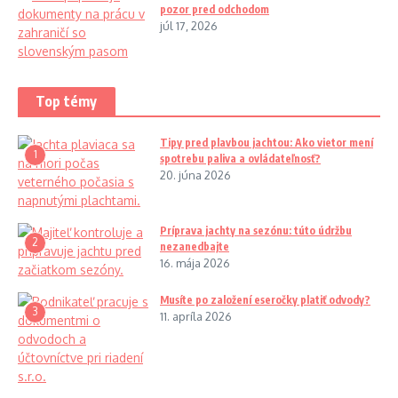
pozor pred odchodom
júl 17, 2026
Top témy
Tipy pred plavbou jachtou: Ako vietor mení
1
spotrebu paliva a ovládateľnosť?
20. júna 2026
Príprava jachty na sezónu: túto údržbu
2
nezanedbajte
16. mája 2026
Musíte po založení eseročky platiť odvody?
3
11. apríla 2026