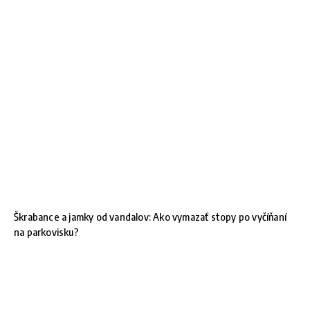
Škrabance a jamky od vandalov: Ako vymazať stopy po vyčíňaní
na parkovisku?