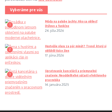
Vyberáme pre vás
Móda na palube jachty: Ako sa obliecť
1
štýlovo a funkčne
24. júla 2026
Hustejšie vlasy za pár minút? Trend, ktorý si
2
obľúbili tisíce žien
17. júna 2026
Upratovanie kancelárií a priemyselné
3
značenie: Neoddeliteľné súčasti efektívneho
pracoviska
14. januára 2025