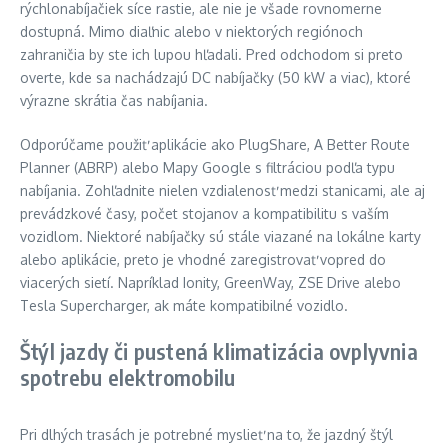
rýchlonabíjačiek síce rastie, ale nie je všade rovnomerne
dostupná. Mimo diaľnic alebo v niektorých regiónoch
zahraničia by ste ich lupou hľadali. Pred odchodom si preto
overte, kde sa nachádzajú DC nabíjačky (50 kW a viac), ktoré
výrazne skrátia čas nabíjania.
Odporúčame použiť aplikácie ako PlugShare, A Better Route
Planner (ABRP) alebo Mapy Google s filtráciou podľa typu
nabíjania. Zohľadnite nielen vzdialenosť medzi stanicami, ale aj
prevádzkové časy, počet stojanov a kompatibilitu s vaším
vozidlom. Niektoré nabíjačky sú stále viazané na lokálne karty
alebo aplikácie, preto je vhodné zaregistrovať vopred do
viacerých sietí. Napríklad Ionity, GreenWay, ZSE Drive alebo
Tesla Supercharger, ak máte kompatibilné vozidlo.
Štýl jazdy či pustená klimatizácia ovplyvnia
spotrebu elektromobilu
Pri dlhých trasách je potrebné myslieť na to, že jazdný štýl