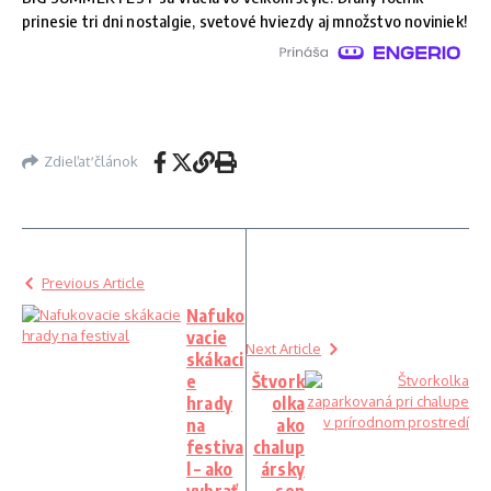
prinesie tri dni nostalgie, svetové hviezdy aj množstvo noviniek!
Zdieľať článok
Previous Article
Nafuko
vacie
Next Article
skákaci
e
Štvork
hrady
olka
na
ako
festiva
chalup
l – ako
ársky
vybrať
sen