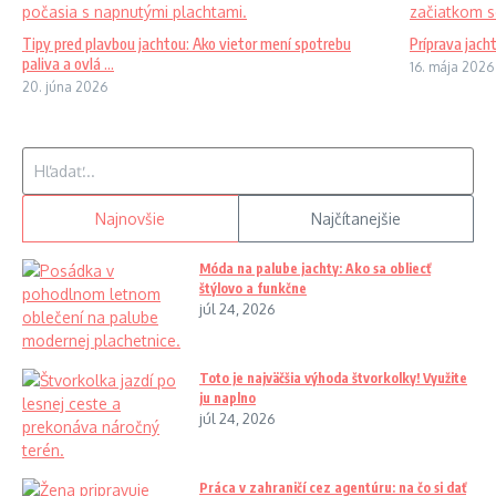
Tipy pred plavbou jachtou: Ako vietor mení spotrebu
Príprava jach
paliva a ovlá ...
16. mája 2026
20. júna 2026
Hľadať:
Najnovšie
Najčítanejšie
Móda na palube jachty: Ako sa obliecť
štýlovo a funkčne
júl 24, 2026
Toto je najväčšia výhoda štvorkolky! Využite
ju naplno
júl 24, 2026
Práca v zahraničí cez agentúru: na čo si dať