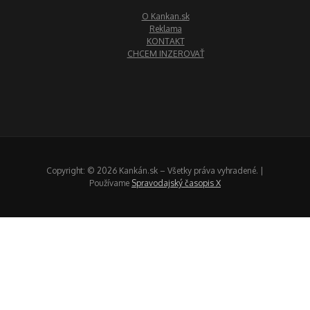
O Kankan.sk
Reklama
KONTAKT
CHCEM INZEROVAŤ
Copyright: © 2026 Kankán.sk – Všetky práva vyhradené. |
Používame
Spravodajský časopis X