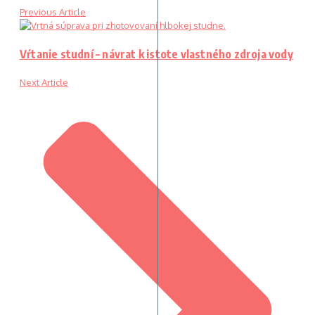
Previous Article
Vŕtanie studní – návrat k istote vlastného zdroja vody
Next Article