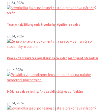
júl 24, 2026
Toto je najväčšia výhoda štvorkolky! Využite ju naplno
júl 24, 2026
Práca v zahraničí cez agentúru: na čo si dať pozor pred odchodom
júl 17, 2026
Móda na palube jachty: Ako sa obliecť štýlovo a funkčne
júl 24, 2026