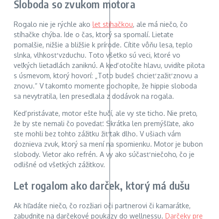
Sloboda so zvukom motora
Rogalo nie je rýchle ako
let stíhačkou
, ale má niečo, čo
stíhačke chýba. Ide o čas, ktorý sa spomalí. Lietate
pomalšie, nižšie a bližšie k prírode. Cítite vôňu lesa, teplo
slnka, vlhkosť vzduchu. Toto všetko sú veci, ktoré vo
veľkých lietadlách zaniknú. A keď otočíte hlavu, uvidíte pilota
s úsmevom, ktorý hovorí: „Toto budeš chcieť zažiť znovu a
znovu.“ V takomto momente pochopíte, že hippie sloboda
sa nevytratila, len presedlala z dodávok na rogala.
Keď pristávate, motor ešte hučí, ale vy ste ticho. Nie preto,
že by ste nemali čo povedať. Skrátka len premýšľate, ako
ste mohli bez tohto zážitku žiť tak dlho. V ušiach vám
doznieva zvuk, ktorý sa mení na spomienku. Motor je bubon
slobody. Vietor ako refrén. A vy ako súčasť niečoho, čo je
odlišné od všetkých zážitkov.
Let rogalom ako darček, ktorý má dušu
Ak hľadáte niečo, čo rozžiari oči partnerovi či kamarátke,
zabudnite na darčekové poukazy do wellnessu.
Darčeky pre