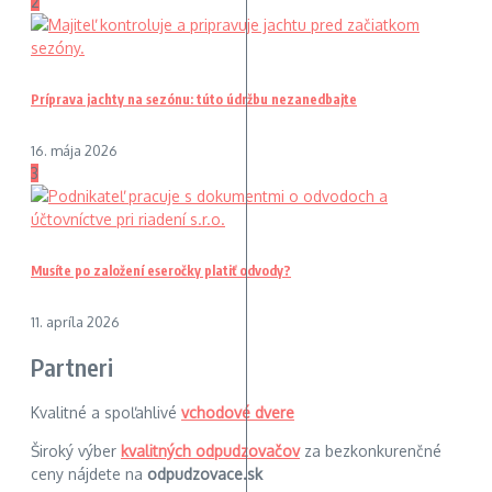
2
Príprava jachty na sezónu: túto údržbu nezanedbajte
16. mája 2026
3
Musíte po založení eseročky platiť odvody?
11. apríla 2026
Partneri
Kvalitné a spoľahlivé
vchodové dvere
Široký výber
kvalitných odpudzovačov
za bezkonkurenčné
ceny nájdete na
odpudzovace.sk