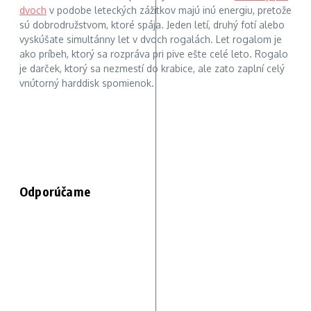
dvoch
v podobe leteckých zážitkov majú inú energiu, pretože
sú dobrodružstvom, ktoré spája. Jeden letí, druhý fotí alebo
vyskúšate simultánny let v dvoch rogalách. Let rogalom je
ako príbeh, ktorý sa rozpráva pri pive ešte celé leto. Rogalo
je darček, ktorý sa nezmestí do krabice, ale zato zaplní celý
vnútorný harddisk spomienok.
Odporúčame