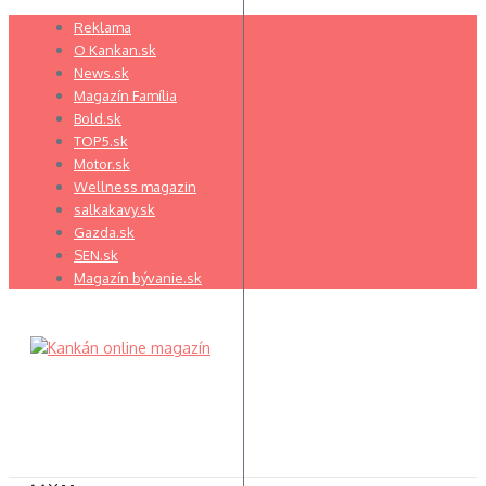
Preskočiť
Reklama
na
O Kankan.sk
obsah
News.sk
Magazín Família
Bold.sk
TOP5.sk
Motor.sk
Wellness magazin
salkakavy.sk
Gazda.sk
SEN.sk
Magazín bývanie.sk