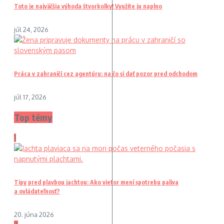
Toto je najväčšia výhoda štvorkolky! Využite ju naplno
júl 24, 2026
Práca v zahraničí cez agentúru: na čo si dať pozor pred odchodom
júl 17, 2026
Top témy
1
Tipy pred plavbou jachtou: Ako vietor mení spotrebu paliva
a ovládateľnosť?
20. júna 2026