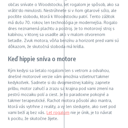
občas snívate o Woodstocku, let rogalom je spôsob, ako sa
vrátiť do minulosti. Nestrúhnete si v ňom gitarové sólo, ale
pocítite slobodu, ktorá k Woodstocku patrí. Tento zážitok
má dušu 70. rokov, len technológia je modernejšia. Rogalo
dnes neznamená plachtu a postroj. Je to motorový stroj s
kabínou, v ktorej sa usadíte ako v malom otvorenom
lietadle. Zvuk motora, vôňa benzínu a horizont pred vami sú
dôkazom, že skutočná sloboda má krídla.
Keď hippie sníva o motore
Kým kedysi sa lietalo rogalom len s vetrom a odvahou,
dnešné motorové verzie vám umožnia vzlietnuť takmer
kedykoľvek. Sadnete si do dvojmiestnej kabíny, zapnete
prilbu, motor zahučí a zrazu sa krajina pod vami zmení na
pestrú mozaiku polí a ciest. Je to paradoxne pokojné a
takmer terapeutické. Rachot motora pôsobí ako mantra,
ktorá vás vytrhne z reality, a vy len sledujete, ako svet pod
vami beží aj bez vás.
Let rogalom
nie je únik, je to návrat
k pocitu, že skutočne žijete.