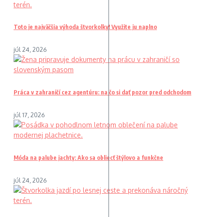
Toto je najväčšia výhoda štvorkolky! Využite ju naplno
júl 24, 2026
Práca v zahraničí cez agentúru: na čo si dať pozor pred odchodom
júl 17, 2026
Móda na palube jachty: Ako sa obliecť štýlovo a funkčne
júl 24, 2026