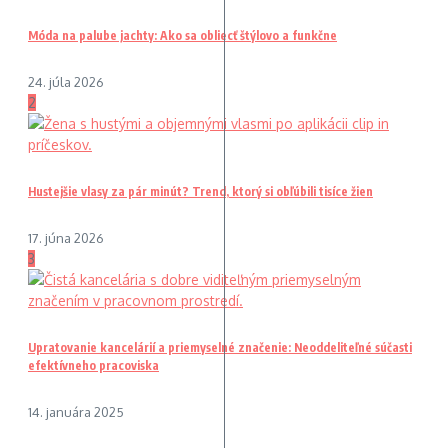
Móda na palube jachty: Ako sa obliecť štýlovo a funkčne
24. júla 2026
2
Hustejšie vlasy za pár minút? Trend, ktorý si obľúbili tisíce žien
17. júna 2026
3
Upratovanie kancelárií a priemyselné značenie: Neoddeliteľné súčasti
efektívneho pracoviska
14. januára 2025