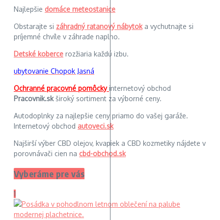
Najlepšie
domáce meteostanice
Obstarajte si
záhradný ratanový nábytok
a vychutnajte si
príjemné chvíle v záhrade naplno.
Detské koberce
rozžiaria každú izbu.
ubytovanie Chopok Jasná
Ochranné pracovné pomôcky
internetový obchod
Pracovnik.sk
široký sortiment za výborné ceny.
Autodoplnky za najlepšie ceny priamo do vašej garáže.
Internetový obchod
autoveci.sk
Najširší výber CBD olejov, kvapiek a CBD kozmetiky nájdete v
porovnávači cien na
cbd-obchod.sk
Vyberáme pre vás
1