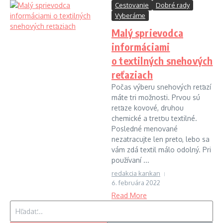
Cestovanie
Dobré rady
Vyberáme
Malý sprievodca
informáciami
o textilných snehových
reťaziach
Počas výberu snehových reťazí
máte tri možnosti. Prvou sú
reťaze kovové, druhou
chemické a treťou textilné.
Posledné menované
nezatracujte len preto, lebo sa
vám zdá textil málo odolný. Pri
používaní ...
redakcia kankan
6. februára 2022
Read More
Hľadať: