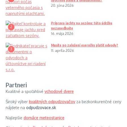
spotrebu paliva a ovládateľnosť?
20. júna 2026
Príprava jachty na sezónu: túto údržbu
2
nezanedbajte
16. mája 2026
Musíte po založení eseročky platiť odvody?
3
11. apríla 2026
Partneri
Kvalitné a spoľahlivé
vchodové dvere
Široký výber
kvalitných odpudzovačov
za bezkonkurenčné ceny
nájdete na
odpudzovace.sk
Najlepšie
domáce meteostanice