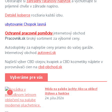
Obstarajte si
záhradný ratanový nábytok
a vychutnajte si
príjemné chvíle v záhrade naplno.
Detské koberce
rozžiaria každú izbu.
ubytovanie Chopok Jasná
Ochranné pracovné pomôcky
internetový obchod
Pracovnik.sk
široký sortiment za výborné ceny.
Autodoplnky za najlepšie ceny priamo do vašej garáže.
Internetový obchod
autoveci.sk
Najširší výber CBD olejov, kvapiek a CBD kozmetiky nájdete v
porovnávači cien na
cbd-obchod.sk
Vyberáme pre vás
Móda na palube jachty: Ako sa obliecť
1
štýlovo a funkčne
24. júla 2026