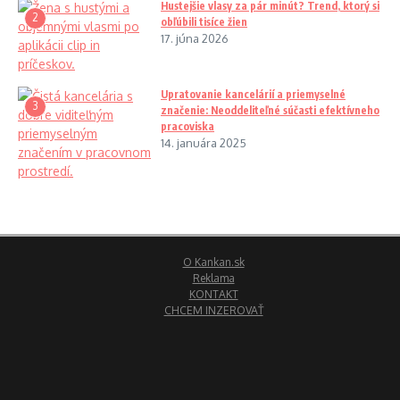
Hustejšie vlasy za pár minút? Trend, ktorý si
2
obľúbili tisíce žien
17. júna 2026
Upratovanie kancelárií a priemyselné
3
značenie: Neoddeliteľné súčasti efektívneho
pracoviska
14. januára 2025
O Kankan.sk
Reklama
KONTAKT
CHCEM INZEROVAŤ