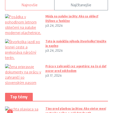
Najnovšie
Najčítanejšie
Móda na palube jachty: Ako sa obliecť
štýlovo a funkčne
júl 24, 2026
Toto je najväčšia výhoda štvorkolky! Využite
ju naplno
júl 24, 2026
Práca v zahraničí cez agentúru: na čo si dať
pozor pred odchodom
júl 17, 2026
Top témy
Tipy pred plavbou jachtou: Ako vietor mení
1